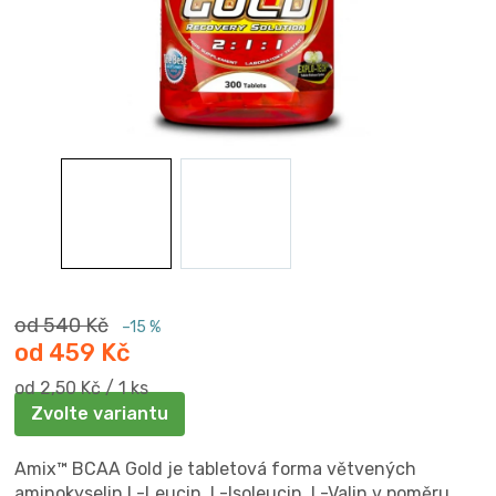
od 540 Kč
–15 %
od
459 Kč
Měrná
od 2,50 Kč / 1 ks
cena:
Zvolte variantu
Amix™ BCAA Gold je tabletová forma větvených
aminokyselin L-Leucin, L-Isoleucin, L-Valin v poměru