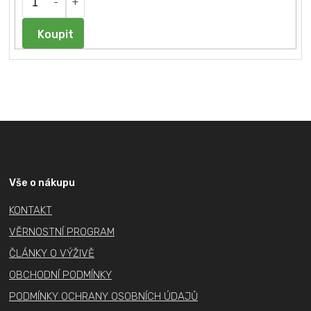
Do košíku
Z
á
p
a
Vše o nákupu
t
KONTAKT
í
VĚRNOSTNÍ PROGRAM
ČLÁNKY O VÝŽIVĚ
OBCHODNÍ PODMÍNKY
PODMÍNKY OCHRANY OSOBNÍCH ÚDAJŮ