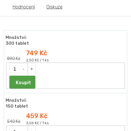
Hodnocení
Diskuze
Množství:
300 tablet
749 Kč
890 Kč
Měrná
2,50 Kč / 1 ks
cena:
Do košíku
Množství:
150 tablet
459 Kč
540 Kč
Měrná
3,06 Kč / 1 ks
cena: