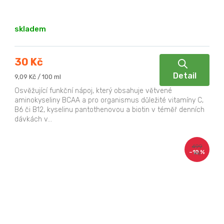
skladem
30 Kč
Detail
Měrná
9,09 Kč / 100 ml
cena:
Osvěžující funkční nápoj, který obsahuje větvené
aminokyseliny BCAA a pro organismus důležité vitamíny C,
B6 či B12, kyselinu pantothenovou a biotin v téměř denních
dávkách v...
499
–10 %
Kč