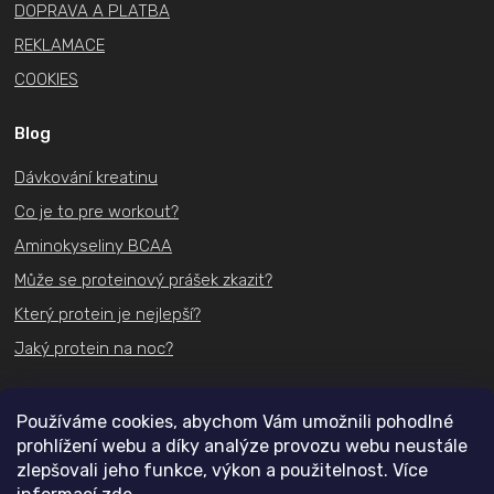
DOPRAVA A PLATBA
REKLAMACE
COOKIES
Blog
Dávkování kreatinu
Co je to pre workout?
Aminokyseliny BCAA
Může se proteinový prášek zkazit?
Který protein je nejlepší?
Jaký protein na noc?
Kontakt
Používáme cookies, abychom Vám umožnili pohodlné
prohlížení webu a díky analýze provozu webu neustále
+420
731 489 074
zlepšovali jeho funkce, výkon a použitelnost. Více