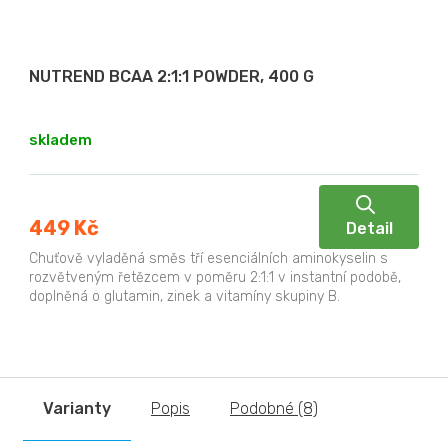
NUTREND BCAA 2:1:1 POWDER, 400 G
skladem
449 Kč
Detail
Chuťově vyladěná směs tří esenciálních aminokyselin s
rozvětveným řetězcem v poměru 2:1:1 v instantní podobě,
doplněná o glutamin, zinek a vitamíny skupiny B.
Varianty
Popis
Podobné (8)