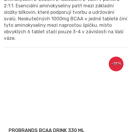
2:1:1. Esenciální aminokyseliny patří mezi základní
složky bílkovin, které podporují tvorbu a udržování
svalů. Neskutečných 1000mg BCAA v jedné tabletě činí
tyto aminokyseliny mezi naprostou špičku, místo
obvyklých 6 tablet stačí pouze 3-4 v závislosti na Vaší
váze.
–33 %
45 Kč
PROBRANDS BCAA DRINK 330 ML