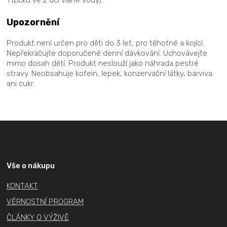
Upozornění
Produkt není určen pro děti do 3 let, pro těhotné a kojící.
Nepřekračujte doporučené denní dávkování. Uchovávejte
mimo dosah dětí. Produkt neslouží jako náhrada pestré
stravy. Neobsahuje kofein, lepek, konzervační látky, barviva
ani cukr.
Z
á
p
a
Vše o nákupu
t
KONTAKT
í
VĚRNOSTNÍ PROGRAM
ČLÁNKY O VÝŽIVĚ