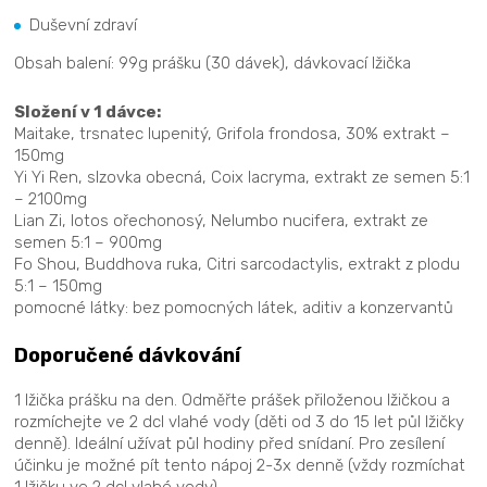
Duševní zdraví
Obsah balení: 99g prášku (30 dávek), dávkovací lžička
Složení v 1 dávce:
Maitake, trsnatec lupenitý, Grifola frondosa, 30% extrakt –
150mg
Yi Yi Ren, slzovka obecná, Coix lacryma, extrakt ze semen 5:1
– 2100mg
Lian Zi, lotos ořechonosý, Nelumbo nucifera, extrakt ze
semen 5:1 – 900mg
Fo Shou, Buddhova ruka, Citri sarcodactylis, extrakt z plodu
5:1 – 150mg
pomocné látky: bez pomocných látek, aditiv a konzervantů
Doporučené dávkování
1 lžička prášku na den. Odměřte prášek přiloženou lžičkou a
rozmíchejte ve 2 dcl vlahé vody (děti od 3 do 15 let půl lžičky
denně). Ideální užívat půl hodiny před snídaní. Pro zesílení
účinku je možné pít tento nápoj 2-3x denně (vždy rozmíchat
1 lžičku ve 2 dcl vlahé vody).