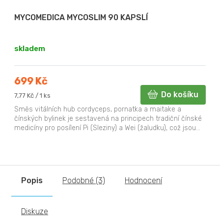
MYCOMEDICA MYCOSLIM 90 KAPSLÍ
skladem
699 Kč
Do košíku
Měrná
7,77 Kč / 1 ks
cena:
Směs vitálních hub cordyceps, pornatka a maitake a
čínských bylinek je sestavená na principech tradiční čínské
medicíny pro posílení Pi (Sleziny) a Wei (žaludku), což jsou...
Popis
Podobné (3)
Hodnocení
Diskuze