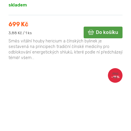
skladem
699 Kč
Do košíku
Měrná
3,88 Kč / 1 ks
cena:
Směs vitální houby hericium a čínských bylinek je
sestavená na principech tradiční čínské medicíny pro
odblokování energetických shluků, které podle ní předcházejí
téměř všem...
790
–11 %
Kč