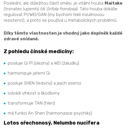
Poslední, ale důležitou částí směsi, je vitální houba
Maitake
(trsnatec lupenitý čili
Grifola frondosa
). Tato houba dokáže
regulovat PI/WEI/GAN (my bychom řekli inzulínovou
rezistenci), a proto se používá u metabolických problémů.
Díky těmto vlastnosten je vhodný jako doplněk každé
zdravé snídaně.
Z pohledu čínské medicíny:
posiluje Qi PI (sleziny) a WEI (žaludku)
harmonizuje jaterní Qi
posiluje SHEN (ledviny) a jejich esenci
odvádí vlhkost a škodliviny
transformuje TAN (hlen)
má funkci An Shen (harmonizace psychiky)
Lotos ořechonosý, Nelumbo nucifera