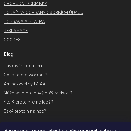
OBCHODNÍ PODMÍNKY
PODMÍNKY OCHRANY OSOBNÍCH ÚDAJŮ
DOPRAVA A PLATBA
REKLAMACE
COOKIES
Blog
Dávkování kreatinu
Co je to pre workout?
Aminokyseliny BCAA
Může se proteinový prášek zkazit?
Který protein je nejlepší?
Jaký protein na noc?
Kontakt
Používáme cookies, abychom Vám umožnili pohodlné