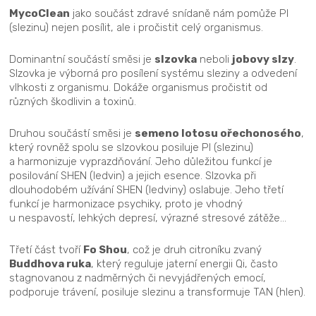
MycoClean
jako součást zdravé snídaně nám pomůže PI
(slezinu) nejen posílit, ale i pročistit celý organismus.
Dominantní součástí směsi je
slzovka
neboli
jobovy slzy
.
Slzovka je výborná pro posílení systému sleziny a odvedení
vlhkosti z organismu. Dokáže organismus pročistit od
různých škodlivin a toxinů.
Druhou součástí směsi je
semeno lotosu ořechonosého
,
který rovněž spolu se slzovkou posiluje PI (slezinu)
a harmonizuje vyprazdňování. Jeho důležitou funkcí je
posilování SHEN (ledvin) a jejich esence. Slzovka při
dlouhodobém užívání SHEN (ledviny) oslabuje. Jeho třetí
funkcí je harmonizace psychiky, proto je vhodný
u nespavostí, lehkých depresí, výrazné stresové zátěže...
Třetí část tvoří
Fo Shou
, což je druh citroníku zvaný
Buddhova ruka
, který reguluje jaterní energii Qi, často
stagnovanou z nadměrných či nevyjádřených emocí,
podporuje trávení, posiluje slezinu a transformuje TAN (hlen).