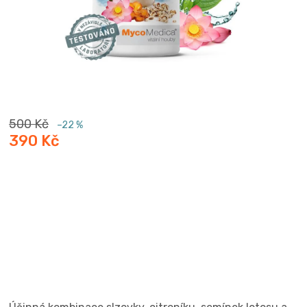
500 Kč
–22 %
390 Kč
Měrná
cena: