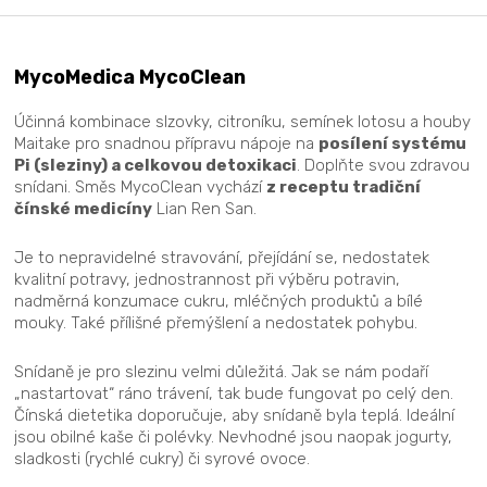
MycoMedica MycoClean
Účinná kombinace slzovky, citroníku, semínek lotosu a houby
Maitake pro snadnou přípravu nápoje na
posílení systému
Pi (sleziny) a celkovou detoxikaci
. Doplňte svou zdravou
snídani. Směs MycoClean vychází
z receptu tradiční
čínské medicíny
Lian Ren San.
Je to nepravidelné stravování, přejídání se, nedostatek
kvalitní potravy, jednostrannost při výběru potravin,
nadměrná konzumace cukru, mléčných produktů a bílé
mouky. Také přílišné přemýšlení a nedostatek pohybu.
Snídaně je pro slezinu velmi důležitá. Jak se nám podaří
„nastartovat“ ráno trávení, tak bude fungovat po celý den.
Čínská dietetika doporučuje, aby snídaně byla teplá. Ideální
jsou obilné kaše či polévky. Nevhodné jsou naopak jogurty,
sladkosti (rychlé cukry) či syrové ovoce.