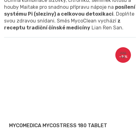
Účinná kombinace slzovky, citroníku, semínek lotosu a
houby Maitake pro snadnou přípravu nápoje na
posílení
systému Pi (sleziny) a celkovou detoxikaci
. Doplňte
svou zdravou snídani. Směs MycoClean vychází
z
receptu tradiční čínské medicíny
Lian Ren San.
770
–9 %
Kč
MYCOMEDICA MYCOSTRESS 180 TABLET