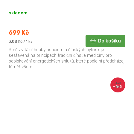
skladem
699 Kč
Do košíku
Měrná
3,88 Kč / 1 ks
cena:
Směs vitální houby hericium a čínských bylinek je
sestavená na principech tradiční čínské medicíny pro
odblokování energetických shluků, které podle ní předcházejí
téměř všem...
830
–16 %
Kč