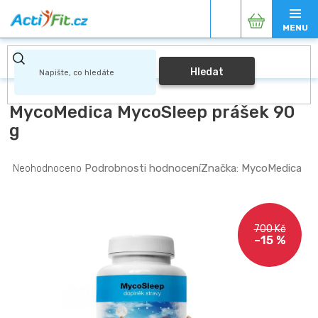
Přejít
Nákupní
na
obsah
košík
Hledat
MycoMedica MycoSleep prášek 90
g
Průměrné
Podrobnosti hodnocení
Značka:
MycoMedica
Neohodnoceno
hodnocení
produktu
je
0,0
700 Kč
z
–15 %
5
hvězdiček.