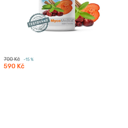
700 Kč
–15 %
590 Kč
Měrná
cena: