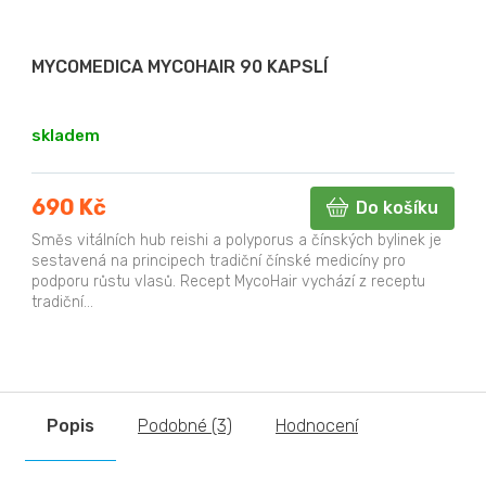
MYCOMEDICA MYCOHAIR 90 KAPSLÍ
skladem
690 Kč
Do košíku
Směs vitálních hub reishi a polyporus a čínských bylinek je
sestavená na principech tradiční čínské medicíny pro
podporu růstu vlasů. Recept MycoHair vychází z receptu
tradiční...
Popis
Podobné (3)
Hodnocení