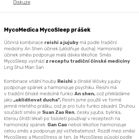
Diskuze
MycoMedica MycoSleep prášek
Účinná kombinace
reishi a jujuby
má podle tradiční
medicíny An Shen účinek (uklidňuje ducha). Harmonický
účinek směsi podporuje malá dávka lékořice. Směs
MycoSleep vychází
z receptu tradiční čínské medicíny
Ling Shui Mian San.
Kombinace vitální houby
Reishi
a čínské léčivky jujuby
podporuje spánek a harmonizuje psychiku. Reishi má
v tradiční čínské medicíně funkci
An shen,
což překládáme
jako
„uklidňovat ducha“.
Reishi jsme použili ve formě
jemně mletého prášku, což je pro tuto funkci zásadní. Druhou
součástí směsi je
Suan Zao Ren
, česky jujuba, bylinka,
kterou čínští lékaři po tisíciletí používají v receptech na
harmonický spánek.
Gan Cao
neboli lékořice harmonizuje
celou směs a podporuje její vstřebatelnost. Rozdíl mezi směsí
MycoSleep a MycoStress je ten, že MycoSleep působí podle