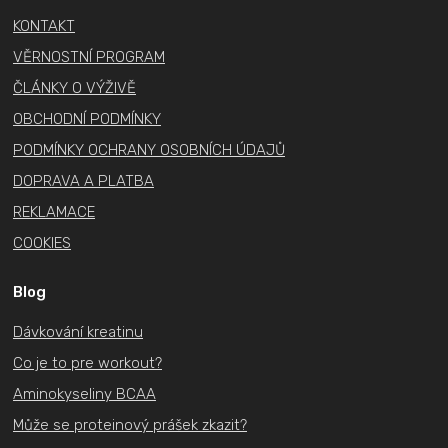
t
KONTAKT
í
VĚRNOSTNÍ PROGRAM
ČLÁNKY O VÝŽIVĚ
OBCHODNÍ PODMÍNKY
PODMÍNKY OCHRANY OSOBNÍCH ÚDAJŮ
DOPRAVA A PLATBA
REKLAMACE
COOKIES
Blog
Dávkování kreatinu
Co je to pre workout?
Aminokyseliny BCAA
Může se proteinový prášek zkazit?