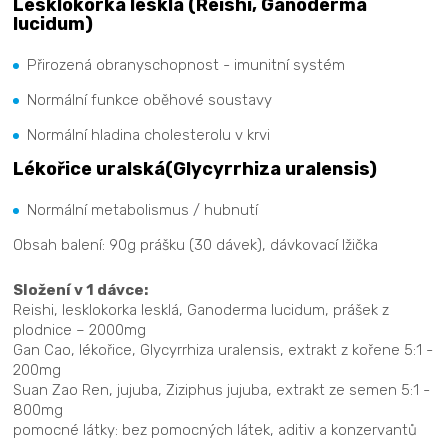
Lesklokorka lesklá (Reishi, Ganoderma
lucidum)
Přirozená obranyschopnost - imunitní systém
Normální funkce oběhové soustavy
Normální hladina cholesterolu v krvi
Lékořice uralská(Glycyrrhiza uralensis)
Normální metabolismus / hubnutí
Obsah balení: 90g prášku (30 dávek), dávkovací lžička
Složení v 1 dávce:
Reishi, lesklokorka lesklá, Ganoderma lucidum, prášek z
plodnice – 2000mg
Gan Cao, lékořice, Glycyrrhiza uralensis, extrakt z kořene 5:1 -
200mg
Suan Zao Ren, jujuba, Ziziphus jujuba, extrakt ze semen 5:1 -
800mg
pomocné látky: bez pomocných látek, aditiv a konzervantů