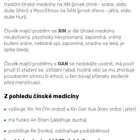
tradiční čínské medicíny na XIN (prvek ohně - srdce, sídlo
duše Shen) a MycoStress na GAN (prvek dřevo - játra, sídlo
duše Hun).
Člověk mající problém se
XIN
je dle čínské medicíny
neukotvený, psychicky nevyrovnaný, zapomíná, vnímá
bušení srdce, neklidně spí, zapomíná, snadno se leká, je
spíše bledý.
Člověk mající problémy s
GAN
se nedokáže uvolnit, má pocit
pnutí či stažení se, střídání nálad, hodně věcí se mu zhoršuje
působením stresu či emocí, u žen bývají příznaky zesílené
před menstruací.
Z pohledu čínské medicíny
vyživuje Xin Yin (Yin srdce) a Xin Gan Xue (krev srdce i jater)
má funkci An Shen (uklidňuje ducha)
pročišťuje Re (horko), odstraňuje podrážděnost