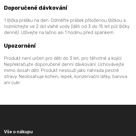
Doporučené dávkování
1 lžička prášku na den. Odměřte prášek přiloženou lžičkou a
rozmíchejte ve 2 dcl vlahé vody (děti od 3 do 15 let půl lžičky
denně). Užívejte na lačno asi 1 hodinu před spánkem.
Upozornění
Produkt není určen pro děti do 3 let, pro těhotné a kojící.
Nepřekračujte doporučené denní dávkování. Uchovávejte
mimo dosah dětí. Produkt neslouží jako náhrada pestré
stravy. Neobsahuje kofein, lepek, konzervační látky, barviva
ani cukr.
Z
á
p
a
Vše o nákupu