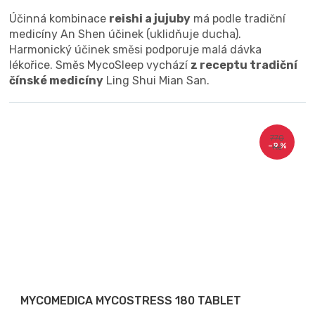
Účinná kombinace
reishi a jujuby
má podle tradiční
medicíny An Shen účinek (uklidňuje ducha).
Harmonický účinek směsi podporuje malá dávka
lékořice. Směs MycoSleep vychází
z receptu tradiční
čínské medicíny
Ling Shui Mian San.
770
–9 %
Kč
MYCOMEDICA MYCOSTRESS 180 TABLET