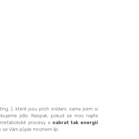
ing…), které jsou proti snídani, sama jsem si
ebujeme jídlo. Naopak, pokud se moc najíte
 metabolické procesy a
nabrat tak energii
ly se Vám půjde mnohem líp.