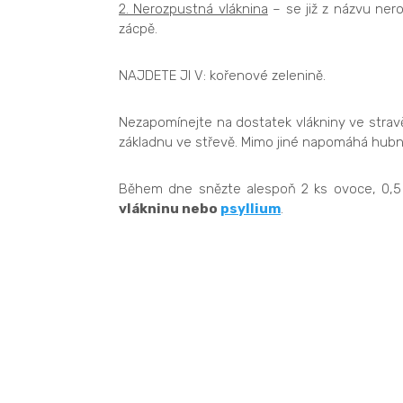
2. Nerozpustná vláknina
– se již z názvu nero
zácpě.
NAJDETE JI V: kořenové zelenině.
Nezapomínejte na dostatek vlákniny ve stravě
základnu ve střevě. Mimo jiné napomáhá hubnu
Během dne snězte alespoň 2 ks ovoce, 0,5 kg
vlákninu nebo
psyllium
.