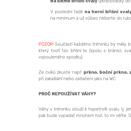
Na šikmé břišní svaly
(zkracovačky do
V poslední řadě
na horní břišní sval
na minimum a už vůbec neberte do ruk
POZOR!
Součástí každého tréninku by měly 
který tvoří tzv. břišní lis (spolu s bránicí,
vypouleného spodku).
Ze cviků zkuste např.
prkno, boční prkno, 
při zakašlání nebo zatlačení jako na WC.
PROČ NEPOUŽÍVAT VÁHY?
Váhy v tréninku slouží k hypetrofii svalu tj. 
pak bude vypadat mnohem hůř, to mi věřte. Sn