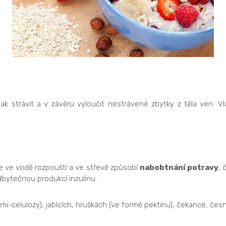
 strávit a v závěru vyloučit nestrávené zbytky z těla ven. V
se ve vodě rozpouští a ve střevě způsobí
nabobtnání potravy
, 
adbytečnou produkcí inzulínu.
-celulozy), jablcích, hruškách (ve formě pektinu), čekance, česnek