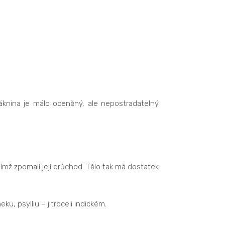
láknina je málo oceněný, ale nepostradatelný
čímž zpomalí její průchod. Tělo tak má dostatek
u, psylliu – jitroceli indickém.