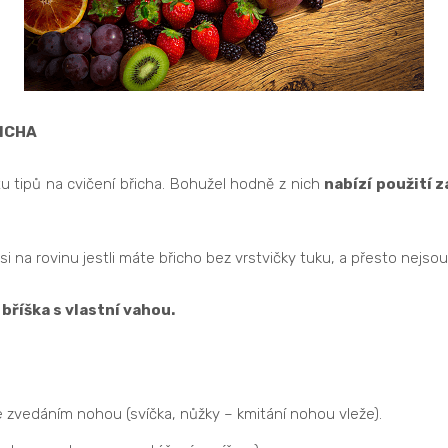
ŘICHA
u tipů na cvičení břicha. Bohužel hodně z nich
nabízí použití z
 si na rovinu jestli máte břicho bez vrstvičky tuku, a přesto nejso
bříška s vlastní vahou.
se zvedáním nohou (svíčka, nůžky – kmitání nohou vleže).