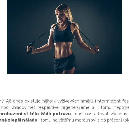
ý. Ač dnes existuje několik výživových směrů (Intermittent fast
 V noci „hladovíme“, respektive regenerujeme a k tomu nepotř
probuzení si tělo žádá potravu
, musí nastartovat všechny
aně zlepší náladu
i tomu největšímu morousovi a do práce/ško