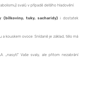
abolismu) svalů v případě delšího hladovění.
 (bílkoviny, tuky, sacharidy)
i dostatek
u a kouskem ovoce. Snídaně je základ, tělo má
A. „nasytí“ Vaše svaly, ale přitom nezabrání