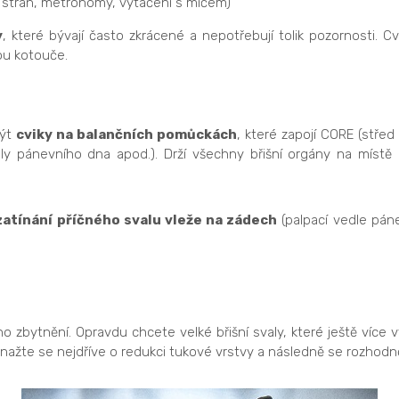
 stran, metronomy, vytáčení s míčem)
y
, které bývají často zkrácené a nepotřebují tolik pozornosti.
ou kotouče.
být
cviky na balančních pomůckách
, které zapojí CORE (střed
 svaly pánevního dna apod.). Drží všechny břišní orgány na místě
zatínání příčného svalu vleže na zádech
(palpací vedle páne
jeho zbytnění. Opravdu chcete velké břišní svaly, které ještě více
ažte se nejdříve o redukci tukové vrstvy a následně se rozhodnět