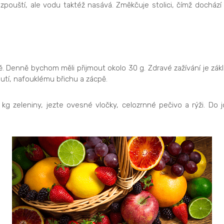
zpouští, ale vodu taktéž nasává. Změkčuje stolici, čímž docház
. Denně bychom měli přijmout okolo 30 g. Zdravé zažívání je zák
tí, nafouklému břichu a zácpě.
 zeleniny, jezte ovesné vločky, celozrnné pečivo a rýži. Do j