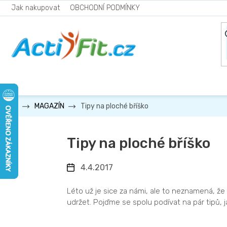
Přejít
Jak nakupovat
OBCHODNÍ PODMÍNKY
na
obsah
Tipy na ploché bříško
MAGAZÍN
Tipy na ploché bříško
4.4.2017
Léto už je sice za námi, ale to neznamená, že 
udržet. Pojďme se spolu podívat na pár tipů, ja