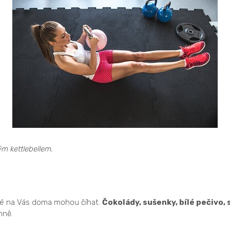
ým kettlebellem.
ré na Vás doma mohou číhat.
Čokolády, sušenky, bílé pečivo,
nně.