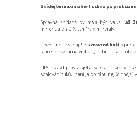
Snídejte maximálně hodinu po probuzen
Správná snídaně by měla být velká (
až 3
mikronutrientů (vitamíny a minerály).
Pochutnejte si např. na
ovesné kaši
s protei
ráno spalování na vrcholu, nebojte se proto d
TIP: Pokud provozujete kardio nalačno, n
spalování tuků, které je po ránu nejúčinnější.