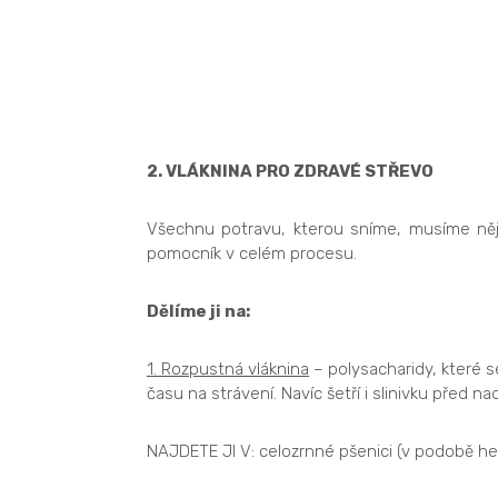
2. VLÁKNINA PRO ZDRAVÉ STŘEVO
Všechnu potravu, kterou sníme, musíme nějak
pomocník v celém procesu.
Dělíme ji na:
1. Rozpustná vláknina
– polysacharidy, které 
času na strávení. Navíc šetří i slinivku před n
NAJDETE JI V: celozrnné pšenici (v podobě hemi