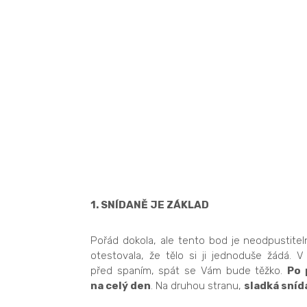
1. SNÍDANĚ JE ZÁKLAD
Pořád dokola, ale tento bod je neodpustiteln
otestovala, že tělo si ji jednoduše žádá.
před spaním, spát se Vám bude těžko.
Po 
na celý den
. Na druhou stranu,
sladká sníd