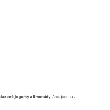
 slazené jogurty a limonády
. Ano, jednou za