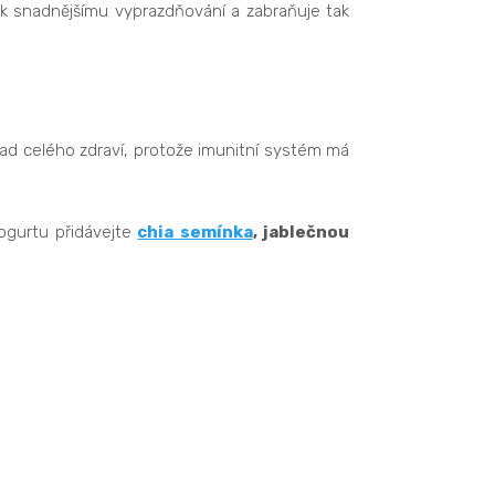
í k snadnějšímu vyprazdňování a zabraňuje tak
lad celého zdraví, protože imunitní systém má
ogurtu přidávejte
chia semínka
, jablečnou