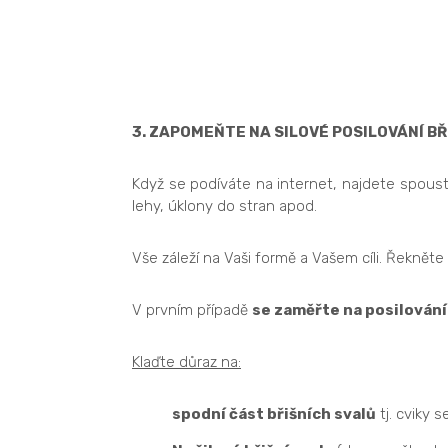
3. ZAPOMEŇTE NA SILOVÉ POSILOVÁNÍ B
Když se podíváte na internet, najdete spoust
lehy, úklony do stran apod.
Vše záleží na Vaši formě a Vašem cíli. Řekněte
V prvním případě
se zaměřte na posilování 
Klaďte důraz na:
spodní část břišních svalů
tj. cviky 