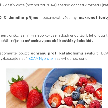
í
. Zvlášť v dietě (bez použití BCAA) snadno dochází k rozpadu (kat
0 % denního příjmu
), obsahovat všechny
makronutrienty
nem, oříšky, semínky nebo kokosem doplněnou lžicí bílého jogurt
opřát i nějakou
mňamku v podobě kostičky čokolád
y.
ezapomeňte použít
ochranu proti katabolismu svalů
tj. BCA
 Vyzkoušejte např.
BCAA Myprotein
za výhodnou cenu.