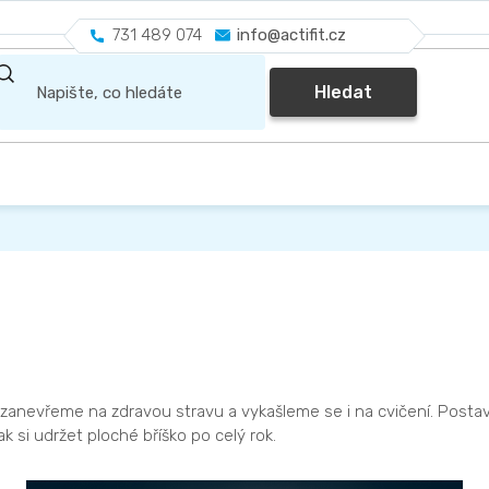
731 489 074
info@actifit.cz
Hledat
zanevřeme na zdravou stravu a vykašleme se i na cvičení. Postavu 
k si udržet ploché bříško po celý rok.