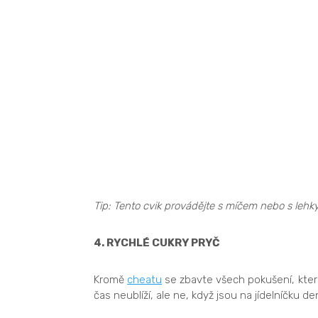
Tip: Tento cvik provádějte s míčem nebo s lehk
4. RYCHLÉ CUKRY PRYČ
Kromě
cheatu
se zbavte všech pokušení, kte
čas neublíží, ale ne, když jsou na jídelníčku de