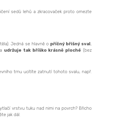
 Cvičení sedů lehů a zkracovaček proto omezte
 těla). Jedná se hlavně o
příčný břišný sval
,
 a
udržuje tak bříško krásně ploché
(bez
vního trnu ucítíte zatnutí tohoto svalu, např.
 vytlačí vrstvu tuku nad nimi na povrch? Břicho
e jak dál.