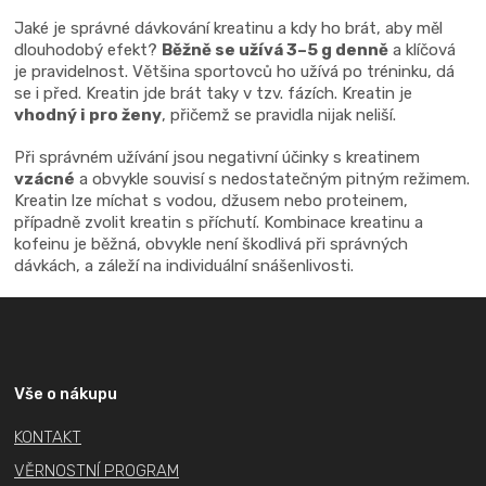
Jaké je správné dávkování kreatinu a kdy ho brát, aby měl
dlouhodobý efekt?
Běžně se užívá 3–5 g denně
a klíčová
je pravidelnost. Většina sportovců ho užívá po tréninku, dá
se i před. Kreatin jde brát taky v tzv. fázích. Kreatin je
vhodný i pro ženy
, přičemž se pravidla nijak neliší.
Při správném užívání jsou negativní účinky s kreatinem
vzácné
a obvykle souvisí s nedostatečným pitným režimem.
Kreatin lze míchat s vodou, džusem nebo proteinem,
případně zvolit kreatin s příchutí. Kombinace kreatinu a
kofeinu je běžná, obvykle není škodlivá při správných
dávkách, a záleží na individuální snášenlivosti.
Z
á
p
a
Vše o nákupu
t
KONTAKT
í
VĚRNOSTNÍ PROGRAM