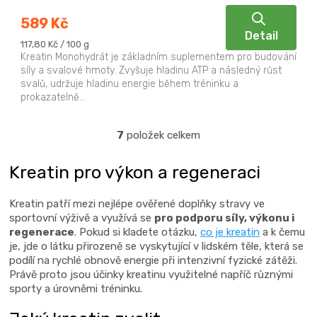
589 Kč
Detail
Měrná
117,80 Kč / 100 g
cena:
Kreatin Monohydrát je základním suplementem pro budování
síly a svalové hmoty. Zvyšuje hladinu ATP a následný růst
svalů, udržuje hladinu energie během tréninku a
prokazatelně...
7
položek celkem
O
v
Kreatin pro výkon a regeneraci
l
á
Kreatin patří mezi nejlépe ověřené doplňky stravy ve
d
sportovní výživě a využívá se
pro podporu síly, výkonu i
a
regenerace
. Pokud si kladete otázku,
co je kreatin
a k čemu
c
je, jde o látku přirozeně se vyskytující v lidském těle, která se
í
podílí na rychlé obnově energie při intenzivní fyzické zátěži.
Právě proto jsou účinky kreatinu využitelné napříč různými
p
sporty a úrovněmi tréninku.
r
v