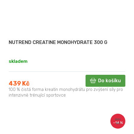
NUTREND CREATINE MONOHYDRATE 300 G
skladem
Do košíku
439 Kč
100 % čistá forma kreatin monohydrátu pro zvýšení síly pro
intenzivně trénující sportovce
399
–14 %
Kč