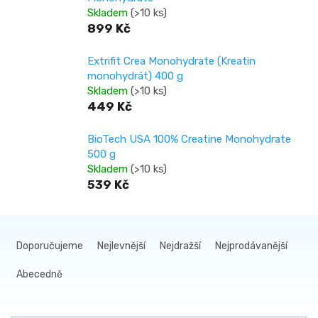
Skladem
(>10 ks)
899 Kč
Extrifit Crea Monohydrate (Kreatin
monohydrát) 400 g
Skladem
(>10 ks)
449 Kč
BioTech USA 100% Creatine Monohydrate
500 g
Skladem
(>10 ks)
539 Kč
Ř
a
Doporučujeme
Nejlevnější
Nejdražší
Nejprodávanější
z
Abecedně
e
n