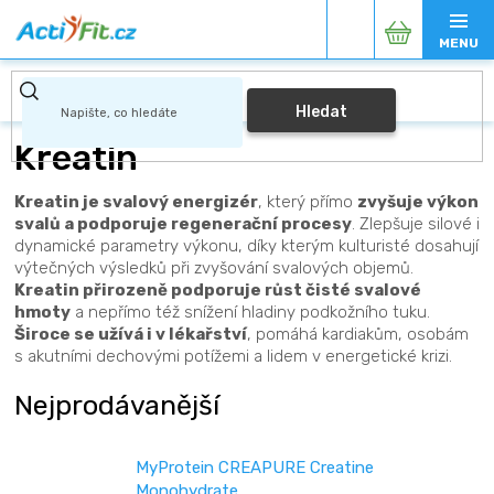
Přejít
Nákupní
na
obsah
košík
Hledat
Kreatin
Kreatin je svalový energizér
, který přímo
zvyšuje výkon
svalů a podporuje regenerační procesy
. Zlepšuje silové i
dynamické parametry výkonu, díky kterým kulturisté dosahují
výtečných výsledků při zvyšování svalových objemů.
Kreatin přirozeně podporuje růst čisté svalové
hmoty
a nepřímo též snížení hladiny podkožního tuku.
Široce se užívá i v lékařství
, pomáhá kardiakům, osobám
s akutními dechovými potížemi a lidem v energetické krizi.
Nejprodávanější
MyProtein CREAPURE Creatine
Monohydrate