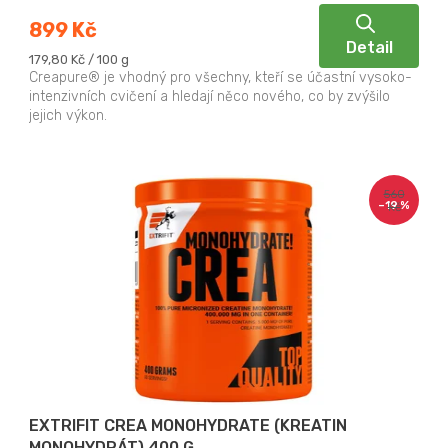
899 Kč
Detail
Měrná
179,80 Kč / 100 g
cena:
Creapure® je vhodný pro všechny, kteří se účastní vysoko-
intenzivních cvičení a hledají něco nového, co by zvýšilo
jejich výkon.
560
–19 %
Kč
EXTRIFIT CREA MONOHYDRATE (KREATIN
MONOHYDRÁT) 400 G