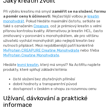
Jaký kreatin zvolit
k
y
Při výběru kreatinu má smysl
zaměřit se na složení, formu
v
a poměr ceny k účinnosti
. Nejčastější volbou je
kreatin
ý
monohydrát
. Pokud hledáte maximální čistotu, setkáte se
také s označením
Creapure
, což je prémiový kreatin s velmi
p
přísnou kontrolou kvality. Alternativou je kreatin HCL, často
i
zmiňovaný v porovnání s monohydrátem, ale pro většinu
s
uživatelů vychází monohydrát jako nejlepší kreatin bez
u
nutnosti připlácet. Mezi nejoblíbenější patří konkrétně
MyProtein CREAPURE Creatine Monohydrate
nebo třeba
MyProtein Creatine Monohydrate
.
Hledáte
levný kreatin
, který má smysl? Na Actifitu najdete
produkty, které splňují základní kritéria:
čisté složení bez zbytečných příměsí
dobré hodnoty a transparentní původ
dostupnost v českém e-shopu za rozumnou cenu
Užívaní, dávkování a praktické
informace