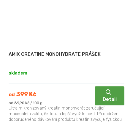
AMIX CREATINE MONOHYDRATE PRÁŠEK
skladem
399 Kč
od
Detail
Měrná
od 89,90 Kč / 100 g
cena:
Ultra mikronizovaný kreatin monohydrát zaručující
maximální kvalitu, čistotu a lepší využitelnost. Při dodržení
doporučeného dávkování produktu kreatin zvyšuje fyzickou...