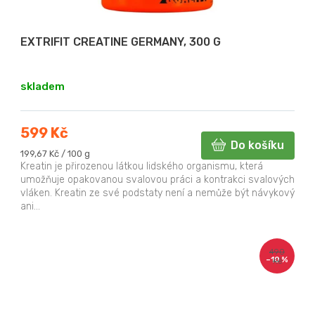
EXTRIFIT CREATINE GERMANY, 300 G
skladem
599 Kč
Do košíku
Měrná
199,67 Kč / 100 g
cena:
Kreatin je přirozenou látkou lidského organismu, která
umožňuje opakovanou svalovou práci a kontrakci svalových
vláken. Kreatin ze své podstaty není a nemůže být návykový
ani...
490
–10 %
Kč