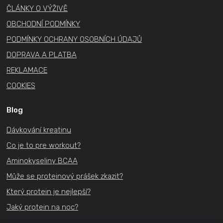
ČLÁNKY O VÝŽIVĚ
OBCHODNÍ PODMÍNKY
PODMÍNKY OCHRANY OSOBNÍCH ÚDAJŮ
DOPRAVA A PLATBA
REKLAMACE
COOKIES
Blog
Dávkování kreatinu
Co je to pre workout?
Aminokyseliny BCAA
Může se proteinový prášek zkazit?
Který protein je nejlepší?
Jaký protein na noc?