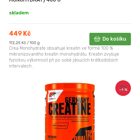
skladem
449 Kč
Do košíku
Měrná
112,25 Kč / 100 g
cena:
Crea Monohydrate obsahuje kreatin ve formě 100 %
mikronizovaného kreatin monohydrátu. Kreatin zvyšuje
fyzickou výkonnost při po sobě jdoucích krátkodobých
intervalech...
640
–6 %
Kč