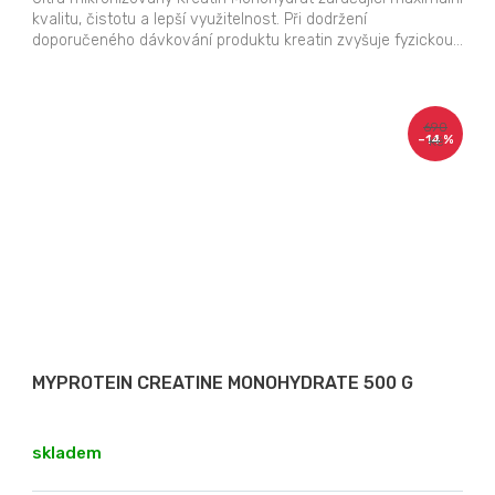
kvalitu, čistotu a lepší využitelnost. Při dodržení
doporučeného dávkování produktu kreatin zvyšuje fyzickou...
690
–14 %
Kč
MYPROTEIN CREATINE MONOHYDRATE 500 G
skladem