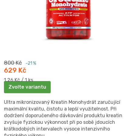
800 Kč
–21 %
629 Kč
Měrná
1,26 Kč / 1 ks
cena:
Zvolte variantu
Ultra mikronizovaný Kreatin Monohydrát zaručující
maximální kvalitu, čistotu a lepší využitelnost. Při
dodržení doporučeného dávkování produktu kreatin
zvyšuje fyzickou výkonnost při po sobě jdoucích
krátkodobých intervalech vysoce intenzivního
fyzického výkonu.