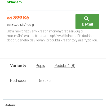
skladem
399 Kč
od
Detail
Měrná
od 89,90 Kč / 100 g
cena:
Ultra mikronizovaný kreatin monohydrát zaručující
maximální kvalitu, čistotu a lepší využitelnost. Při dodržení
doporučeného dávkování produktu kreatin zvyšuje fyzickou...
Varianty
Popis
Podobné (8)
Hodnocení
Diskuze
Balení: