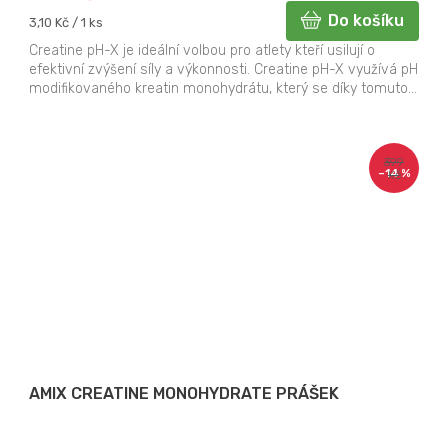
Do košíku
Měrná
3,10 Kč / 1 ks
cena:
Creatine pH-X je ideální volbou pro atlety kteří usilují o
efektivní zvýšení síly a výkonnosti. Creatine pH-X využívá pH
modifikovaného kreatin monohydrátu, který se díky tomuto...
399
–14 %
Kč
AMIX CREATINE MONOHYDRATE PRÁŠEK