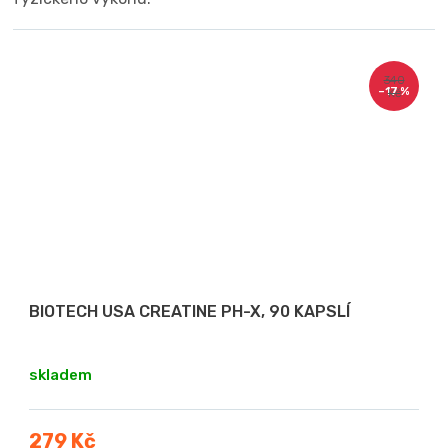
340
–17 %
Kč
BIOTECH USA CREATINE PH-X, 90 KAPSLÍ
skladem
279 Kč