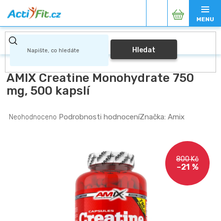
Přejít
Nákupní
na
obsah
košík
Hledat
AMIX Creatine Monohydrate 750
mg, 500 kapslí
Průměrné
Podrobnosti hodnocení
Značka:
Amix
Neohodnoceno
hodnocení
produktu
je
0,0
800 Kč
z
–21 %
5
hvězdiček.