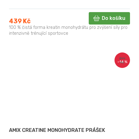
Do košíku
439 Kč
100 % čistá forma kreatin monohydrátu pro zvýšení síly pro
intenzivně trénující sportovce
399
–14 %
Kč
AMIX CREATINE MONOHYDRATE PRÁŠEK