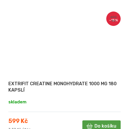
690
–13 %
Kč
EXTRIFIT CREATINE MONOHYDRATE 1000 MG 180
KAPSLÍ
skladem
599 Kč
Do košíku