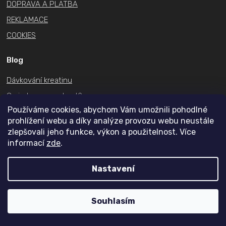
DOPRAVA A PLATBA
i
s
REKLAMACE
u
COOKIES
Blog
Dávkování kreatinu
Co je to pre workout?
Používáme cookies, abychom Vám umožnili pohodlné
Aminokyseliny BCAA
prohlížení webu a díky analýze provozu webu neustále
Může se proteinový prášek zkazit?
zlepšovali jeho funkce, výkon a použitelnost. Více
informací
zde
.
Který protein je nejlepší?
Jaký protein na noc?
Nastavení
Kontakt
Souhlasím
+420
731 489 074