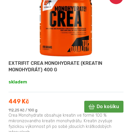
EXTRIFIT CREA MONOHYDRATE (KREATIN
MONOHYDRÁT) 400 G
skladem
449 Kč
Do košíku
Měrná
112,25 Kč / 100 g
cena:
Crea Monohydrate obsahuje kreatin ve formě 100 %
mikronizovaného kreatin monohydrátu. Kreatin zvyšuje
fyzickou výkonnost při po sobě jdoucích krátkodobých