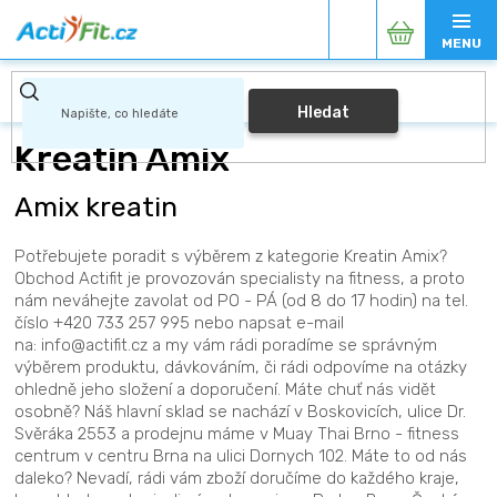
Přejít
Nákupní
na
obsah
košík
Hledat
Kreatin Amix
Amix kreatin
Potřebujete poradit s výběrem z kategorie Kreatin Amix?
Obchod Actifit je provozován specialisty na fitness, a proto
nám neváhejte zavolat od PO - PÁ (od 8 do 17 hodin) na tel.
číslo +420 733 257 995 nebo napsat e-mail
na: info@actifit.cz a my vám rádi poradíme se správným
výběrem produktu, dávkováním, či rádi odpovíme na otázky
ohledně jeho složení a doporučení. Máte chuť nás vidět
osobně? Náš hlavní sklad se nachází v Boskovicích, ulice Dr.
Svěráka 2553 a prodejnu máme v Muay Thai Brno - fitness
centrum v centru Brna na ulici Dornych 102. Máte to od nás
daleko? Nevadí, rádi vám zboží doručíme do každého kraje,