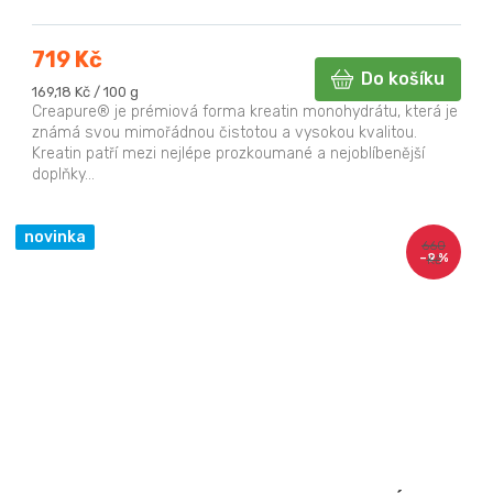
719 Kč
Do košíku
Měrná
169,18 Kč / 100 g
cena:
Creapure® je prémiová forma kreatin monohydrátu, která je
známá svou mimořádnou čistotou a vysokou kvalitou.
Kreatin patří mezi nejlépe prozkoumané a nejoblíbenější
doplňky...
novinka
660
–9 %
Kč