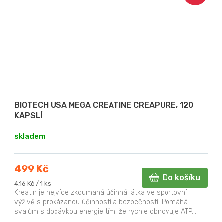
BIOTECH USA MEGA CREATINE CREAPURE, 120
KAPSLÍ
skladem
499 Kč
Do košíku
Měrná
4,16 Kč / 1 ks
cena:
Kreatin je nejvíce zkoumaná účinná látka ve sportovní
výživě s prokázanou účinností a bezpečností. Pomáhá
svalům s dodávkou energie tím, že rychle obnovuje ATP...