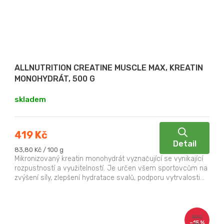
ALLNUTRITION CREATINE MUSCLE MAX, KREATIN
MONOHYDRÁT, 500 G
skladem
419 Kč
Detail
Měrná
83,80 Kč / 100 g
cena:
Mikronizovaný kreatin monohydrát vyznačující se vynikající
rozpustností a využitelností. Je určen všem sportovcům na
zvýšení síly, zlepšení hydratace svalů, podporu vytrvalosti...
390
–15 %
Kč