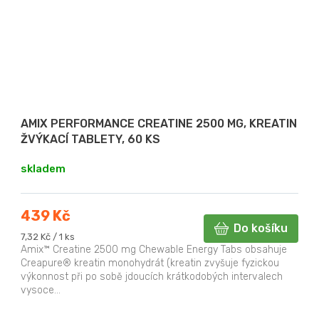
AMIX PERFORMANCE CREATINE 2500 MG, KREATIN
ŽVÝKACÍ TABLETY, 60 KS
skladem
439 Kč
Do košíku
Měrná
7,32 Kč / 1 ks
cena:
Amix™ Creatine 2500 mg Chewable Energy Tabs obsahuje
Creapure® kreatin monohydrát (kreatin zvyšuje fyzickou
výkonnost při po sobě jdoucích krátkodobých intervalech
vysoce...