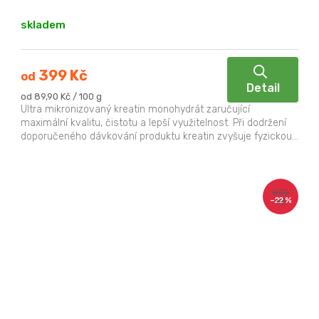
skladem
399 Kč
od
Detail
Měrná
od 89,90 Kč / 100 g
cena:
Ultra mikronizovaný kreatin monohydrát zaručující
maximální kvalitu, čistotu a lepší využitelnost. Při dodržení
doporučeného dávkování produktu kreatin zvyšuje fyzickou...
800
–22 %
Kč