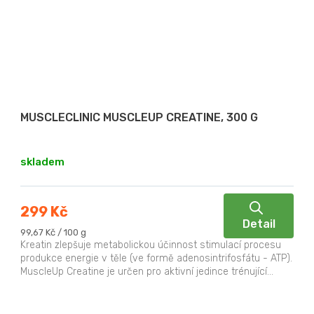
MUSCLECLINIC MUSCLEUP CREATINE, 300 G
skladem
299 Kč
Detail
Měrná
99,67 Kč / 100 g
cena:
Kreatin zlepšuje metabolickou účinnost stimulací procesu
produkce energie v těle (ve formě adenosintrifosfátu - ATP).
MuscleUp Creatine je určen pro aktivní jedince trénující...