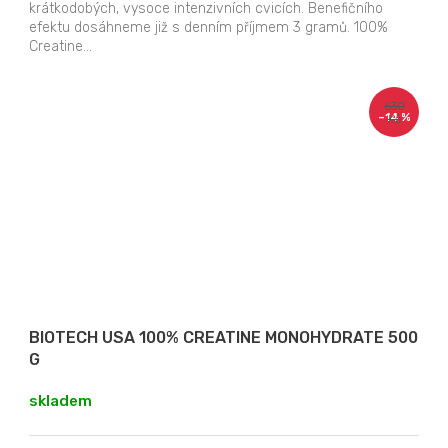
krátkodobých, vysoce intenzivních cvicích. Benefičního
efektu dosáhneme již s denním příjmem 3 gramů. 100%
Creatine...
630
–14 %
Kč
BIOTECH USA 100% CREATINE MONOHYDRATE 500
G
skladem