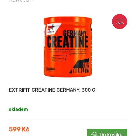
intervalech...
640
–6 %
Kč
EXTRIFIT CREATINE GERMANY, 300 G
skladem
599 Kč
Do košíku