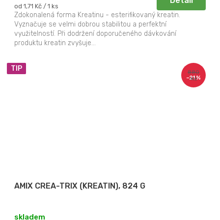
Detail
Měrná
od 1,71 Kč / 1 ks
cena:
Zdokonalená forma Kreatinu - esterifikovaný kreatin.
Vyznačuje se velmi dobrou stabilitou a perfektní
využitelností. Při dodržení doporučeného dávkování
produktu kreatin zvyšuje...
TIP
880
–21 %
Kč
AMIX CREA-TRIX (KREATIN), 824 G
skladem