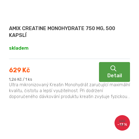
AMIX CREATINE MONOHYDRATE 750 MG, 500
KAPSLÍ
skladem
629 Kč
Detail
Měrná
1,26 Kč / 1 ks
cena:
Ultra mikronizovaný Kreatin Monohydrát zaručující maximální
kvalitu, čistotu a lepší využitelnost. Při dodržení
doporučeného dávkování produktu kreatin zvyšuje fyzickou...
530
–17 %
Kč