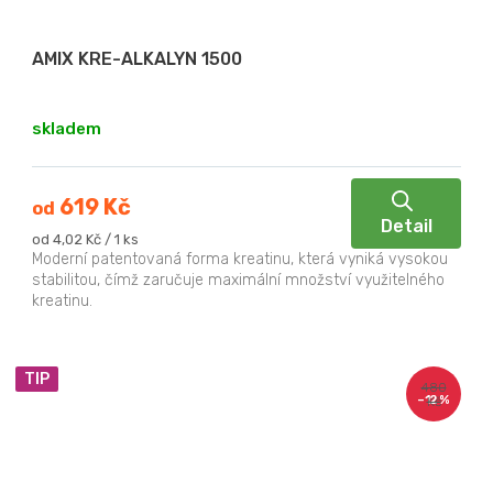
AMIX KRE-ALKALYN 1500
skladem
619 Kč
od
Detail
Měrná
od 4,02 Kč / 1 ks
cena:
Moderní patentovaná forma kreatinu, která vyniká vysokou
stabilitou, čímž zaručuje maximální množství využitelného
kreatinu.
TIP
480
–12 %
Kč