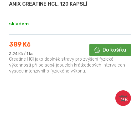
AMIX CREATINE HCL, 120 KAPSLÍ
skladem
389 Kč
Do košíku
Měrná
3,24 Kč / 1 ks
cena:
Creatine HCl jako doplněk stravy pro zvýšení fyzické
výkonnosti při po sobě jdoucích krátkodobých intervalech
vysoce intenzivního fyzického výkonu.
800
–21 %
Kč