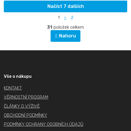
Načíst 7 dalších
S
1
2
t
O
r
31
položek celkem
v
á
Nahoru
l
n
á
k
d
Z
o
a
v
á
c
á
p
í
n
a
Vše o nákupu
í
p
t
r
KONTAKT
í
v
VĚRNOSTNÍ PROGRAM
k
ČLÁNKY O VÝŽIVĚ
y
v
OBCHODNÍ PODMÍNKY
ý
PODMÍNKY OCHRANY OSOBNÍCH ÚDAJŮ
p