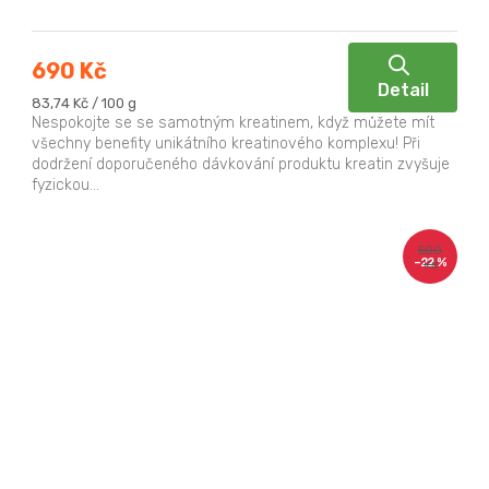
690 Kč
Detail
Měrná
83,74 Kč / 100 g
cena:
Nespokojte se se samotným kreatinem, když můžete mít
všechny benefity unikátního kreatinového komplexu! Při
dodržení doporučeného dávkování produktu kreatin zvyšuje
fyzickou...
500
–22 %
Kč