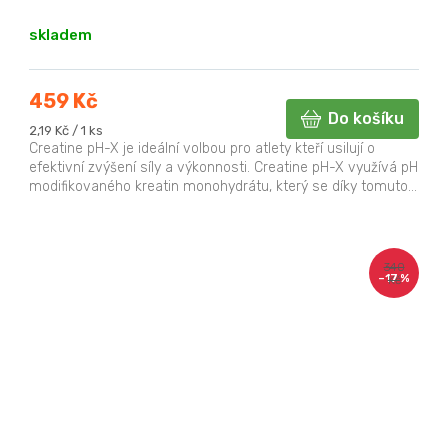
skladem
459 Kč
Do košíku
Měrná
2,19 Kč / 1 ks
cena:
Creatine pH-X je ideální volbou pro atlety kteří usilují o
efektivní zvýšení síly a výkonnosti. Creatine pH-X využívá pH
modifikovaného kreatin monohydrátu, který se díky tomuto...
340
–17 %
Kč