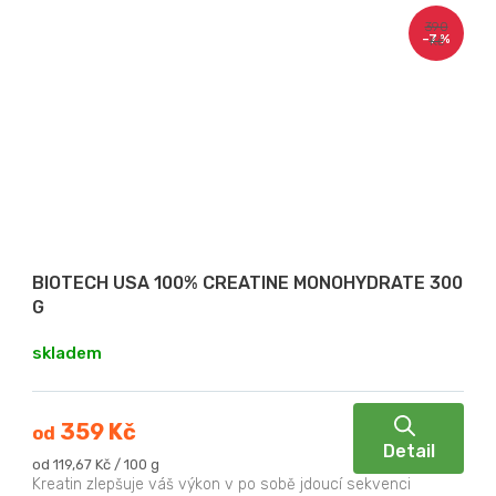
390
–7 %
Kč
BIOTECH USA 100% CREATINE MONOHYDRATE 300
G
skladem
359 Kč
od
Detail
Měrná
od 119,67 Kč / 100 g
cena:
Kreatin zlepšuje váš výkon v po sobě jdoucí sekvenci