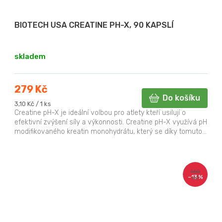
BIOTECH USA CREATINE PH-X, 90 KAPSLÍ
skladem
279 Kč
Do košíku
Měrná
3,10 Kč / 1 ks
cena:
Creatine pH-X je ideální volbou pro atlety kteří usilují o
efektivní zvýšení síly a výkonnosti. Creatine pH-X využívá pH
modifikovaného kreatin monohydrátu, který se díky tomuto...
160
–13 %
Kč