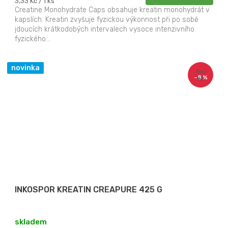
Měrná
3,33 Kč / 1 ks
cena:
Creatine Monohydrate Caps obsahuje kreatin monohydrát v
kapslích. Kreatin zvyšuje fyzickou výkonnost při po sobě
jdoucích krátkodobých intervalech vysoce intenzivního
fyzického...
novinka
790
–8 %
Kč
INKOSPOR KREATIN CREAPURE 425 G
skladem