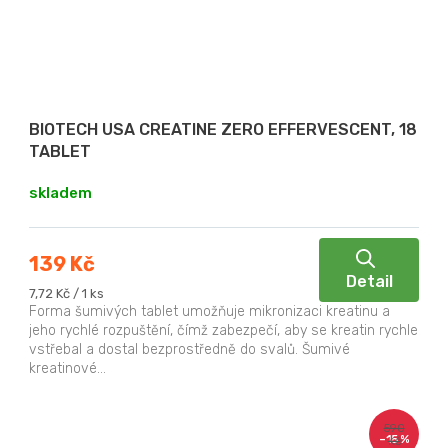
BIOTECH USA CREATINE ZERO EFFERVESCENT, 18
TABLET
skladem
139 Kč
Detail
Měrná
7,72 Kč / 1 ks
cena:
Forma šumivých tablet umožňuje mikronizaci kreatinu a
jeho rychlé rozpuštění, čímž zabezpečí, aby se kreatin rychle
vstřebal a dostal bezprostředně do svalů. Šumivé
kreatinové...
590
–15 %
Kč