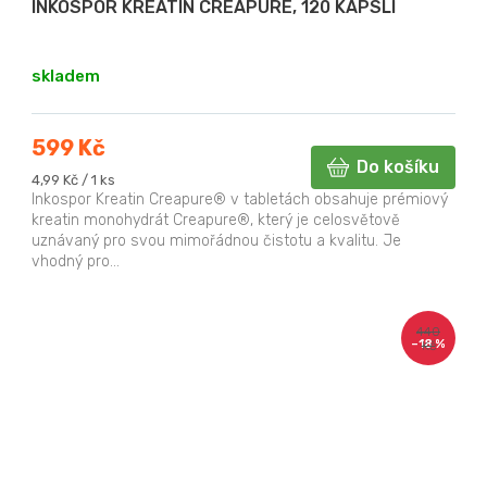
INKOSPOR KREATIN CREAPURE, 120 KAPSLÍ
skladem
599 Kč
Do košíku
Měrná
4,99 Kč / 1 ks
cena:
Inkospor Kreatin Creapure® v tabletách obsahuje prémiový
kreatin monohydrát Creapure®, který je celosvětově
uznávaný pro svou mimořádnou čistotu a kvalitu. Je
vhodný pro...
440
–18 %
Kč