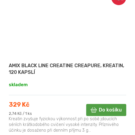
AMIX BLACK LINE CREATINE CREAPURE, KREATIN,
120 KAPSLÍ
skladem
329 Kč
Do košíku
Měrná
2,74 Kč / 1 ks
cena:
Kreatin zvyšuje fyzickou výkonnost při po sobě jdoucích
sériích krátkodobého cvičení vysoké intenzity. Příznivého
účinku je dosaženo při denním příjmu 3 g...