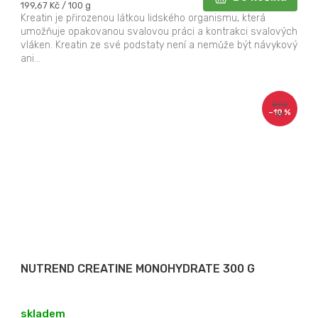
Měrná
199,67 Kč / 100 g
cena:
Kreatin je přirozenou látkou lidského organismu, která
umožňuje opakovanou svalovou práci a kontrakci svalových
vláken. Kreatin ze své podstaty není a nemůže být návykový
ani...
490
–10 %
Kč
NUTREND CREATINE MONOHYDRATE 300 G
skladem