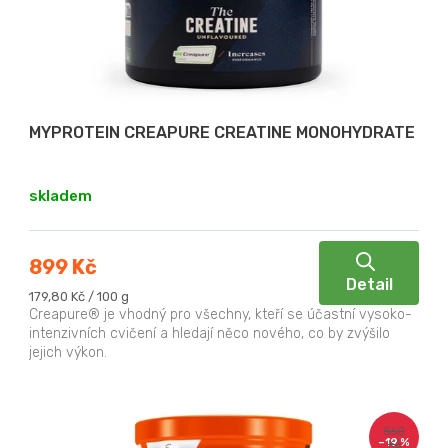
p
ů
r
o
d
u
MYPROTEIN CREAPURE CREATINE MONOHYDRATE
k
t
skladem
ů
899 Kč
Detail
Měrná
179,80 Kč / 100 g
cena:
Creapure® je vhodný pro všechny, kteří se účastní vysoko-
intenzivních cvičení a hledají něco nového, co by zvýšilo
jejich výkon.
560
–19 %
Kč