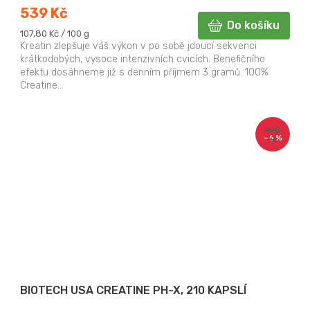
539 Kč
Do košíku
Měrná
107,80 Kč / 100 g
cena:
Kreatin zlepšuje váš výkon v po sobě jdoucí sekvenci
krátkodobých, vysoce intenzivních cvicích. Benefičního
efektu dosáhneme již s denním příjmem 3 gramů. 100%
Creatine...
490
–6 %
Kč
BIOTECH USA CREATINE PH-X, 210 KAPSLÍ