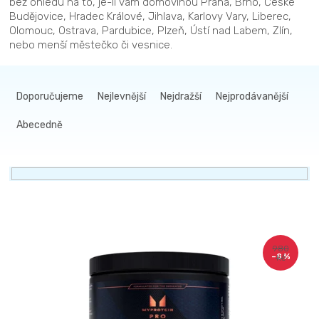
bez ohledu na to, je-li vám domovinou Praha, Brno, České
Budějovice, Hradec Králové, Jihlava, Karlovy Vary, Liberec,
Olomouc, Ostrava, Pardubice, Plzeň, Ústí nad Labem, Zlín,
nebo menší městečko či vesnice.
Ř
a
Doporučujeme
Nejlevnější
Nejdražší
Nejprodávanější
z
Abecedně
e
n
í
p
r
V
o
ý
d
980
–8 %
Kč
p
u
i
k
s
t