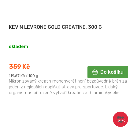
KEVIN LEVRONE GOLD CREATINE, 300 G
skladem
359 Kč
Do košíku
Měrná
119,67 Kč / 100 g
cena:
Mikronizovaný kreatin monohydrát není bezdůvodně brán za
jeden z nejlepších doplňků stravy pro sportovce. Lidský
organismus přirozeně vytváří kreatin ze tří aminokyselin –...
380
–21 %
Kč