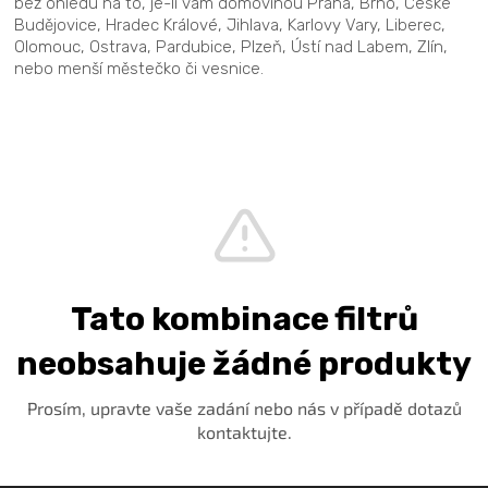
bez ohledu na to, je-li vám domovinou Praha, Brno, České
Budějovice, Hradec Králové, Jihlava, Karlovy Vary, Liberec,
Olomouc, Ostrava, Pardubice, Plzeň, Ústí nad Labem, Zlín,
nebo menší městečko či vesnice.