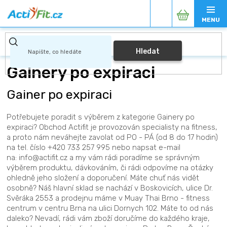
Přejít
Nákupní
na
obsah
košík
Hledat
Gainery po expiraci
Gainer po expiraci
Potřebujete poradit s výběrem z kategorie Gainery po
expiraci? Obchod Actifit je provozován specialisty na fitness,
a proto nám neváhejte zavolat od PO - PÁ (od 8 do 17 hodin)
na tel. číslo +420 733 257 995 nebo napsat e-mail
na: info@actifit.cz a my vám rádi poradíme se správným
výběrem produktu, dávkováním, či rádi odpovíme na otázky
ohledně jeho složení a doporučení. Máte chuť nás vidět
osobně? Náš hlavní sklad se nachází v Boskovicích, ulice Dr.
Svěráka 2553 a prodejnu máme v Muay Thai Brno - fitness
centrum v centru Brna na ulici Dornych 102. Máte to od nás
daleko? Nevadí, rádi vám zboží doručíme do každého kraje,