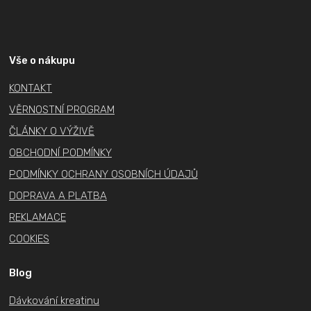
Z
á
p
a
Vše o nákupu
t
KONTAKT
í
VĚRNOSTNÍ PROGRAM
ČLÁNKY O VÝŽIVĚ
OBCHODNÍ PODMÍNKY
PODMÍNKY OCHRANY OSOBNÍCH ÚDAJŮ
DOPRAVA A PLATBA
REKLAMACE
COOKIES
Blog
Dávkování kreatinu