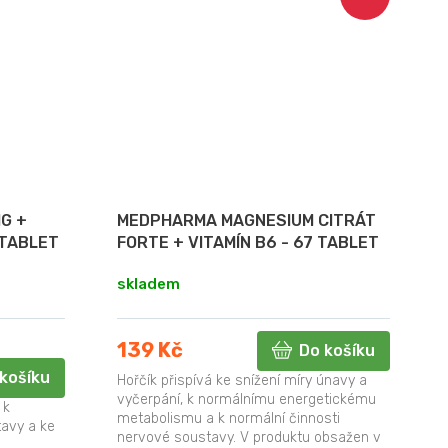
G +
MEDPHARMA MAGNESIUM CITRÁT
 TABLET
FORTE + VITAMÍN B6 - 67 TABLET
skladem
139 Kč
Do košíku
košíku
Hořčík přispívá ke snížení míry únavy a
vyčerpání, k normálnímu energetickému
 k
metabolismu a k normální činnosti
tavy a ke
nervové soustavy. V produktu obsažen v