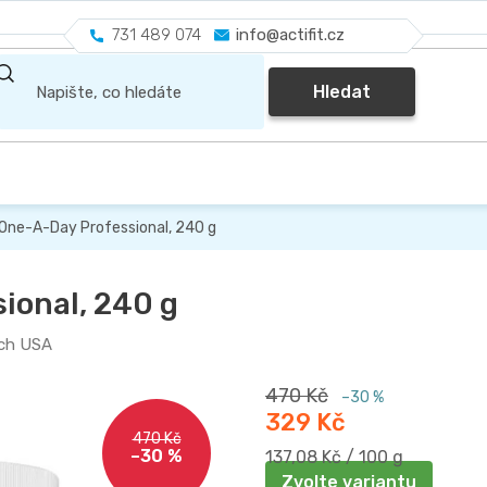
731 489 074
info@actifit.cz
Hledat
One-A-Day Professional, 240 g
ional, 240 g
ch USA
470 Kč
–30 %
329 Kč
470 Kč
–30 %
Měrná
137,08 Kč / 100 g
cena:
Zvolte variantu