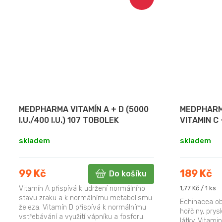
MEDPHARMA VITAMÍN A + D (5000
MEDPHARM
I.U./400 I.U.) 107 TOBOLEK
VITAMIN C 
skladem
skladem
99 Kč
189 Kč
Do košíku
Měrná
Vitamín A přispívá k udržení normálního
1,77 Kč / 1 ks
cena:
stavu zraku a k normálnímu metabolismu
Echinacea ob
železa. Vitamín D přispívá k normálnímu
hořčiny, prys
vstřebávání a využití vápníku a fosforu.
látky. Vitamin