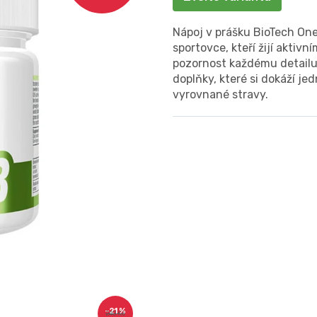
Nápoj v prášku BioTech On
sportovce, kteří žijí aktivn
pozornost každému detailu 
doplňky, které si dokáží j
vyrovnané stravy.
–21 %
240 Kč