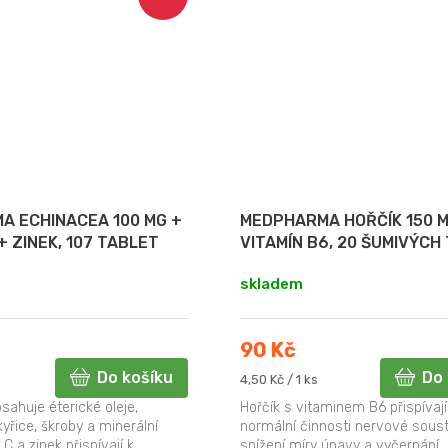
A ECHINACEA 100 MG +
MEDPHARMA HOŘČÍK 150 M
+ ZINEK, 107 TABLET
VITAMÍN B6, 20 ŠUMIVÝCH
skladem
90 Kč
Do košíku
Do 
Měrná
4,50 Kč / 1 ks
cena:
sahuje éterické oleje,
Hořčík s vitaminem B6 přispívají
kyřice, škroby a minerální
normální činnosti nervové sous
 C a zinek přispívají k
snížení míry únavy a vyčerpání.