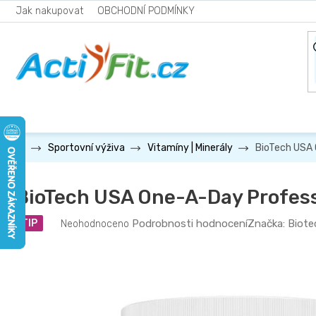
Přejít
Jak nakupovat
OBCHODNÍ PODMÍNKY
na
obsah
BioTech USA 
Sportovní výživa
Vitamíny | Minerály
BioTech USA One-A-Day Profess
Průměrné
Podrobnosti hodnocení
Značka:
Biote
TIP
Neohodnoceno
hodnocení
produktu
je
0,0
z
5