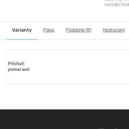
normální fun
Vitamin C přis
Varianty
Popis
Podobné (8)
Hodnocení
Příchuť:
pomeranč
Z
á
p