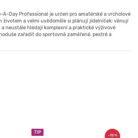
e-A-Day Professional je určen pro amatérské a vrcholové
ím životem a velmi uvědoměle si plánují jídelníček; věnují
a neustále hledají komplexní a praktické výživové
ednoduše zařadit do sportovně zaměřené, pestré a
TIP
–22 %
180 Kč