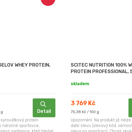
GELOV WHEY PROTEIN,
SCITEC NUTRITION 100% 
PROTEIN PROFESSIONAL, 5
skladem
3 769 Kč
Detail
Měrná
 g
75,38 Kč / 100 g
cena:
 syrovátkový protein
Upozornění: Na produkt již nelze
o náročné sportovce,
další slevu (slevový kód, věrnost
itness nadšence, kteří hledají
sleva po registraci). Chceš skvě