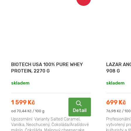
BIOTECH USA 100% PURE WHEY
LAZAR AN
PROTEIN, 2270 G
908 G
skladem
skladem
1 599 Kč
699 Kč
Detail
Měrná
Měrná
od 70,44 Kč / 100 g
76,98 Kč / 100
cena:
cena:
Upozornění: Varianty Salted Caramel,
Profesionální
Vanilka, Neochucený, Čokoláda/Arašídové
vytvořený pr
máslo, Čokoláda, Malinový cheesecake
kulturisty a f