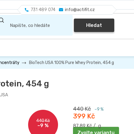
731 489 074
info@actifit.cz
Hledat
BioTech USA 100% Pure Whey Protein, 454 g
oncentráty
otein, 454 g
 USA
440 Kč
–9 %
399 Kč
440 Kč
–9 %
Měrná
87,89 Kč / g
cena:
Zvolte variantu