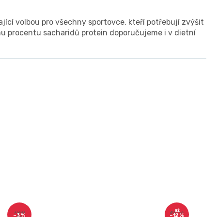
jící volbou pro všechny sportovce, kteří potřebují zvýšit
ému procentu sacharidů protein doporučujeme i v dietní
až
3 890
490 Kč
–3 %
–12 %
Kč