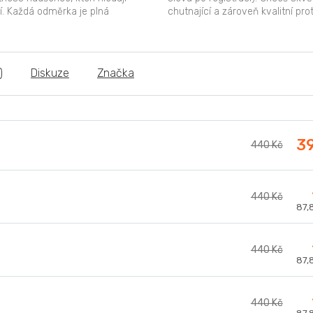
ší. Každá odměrka je plná
chutnající a zároveň kvalitní pro
ivin pro...
Scitec 100% Whey...
)
Diskuze
Značka
3
440 Kč
440 Kč
Měr
87,8
cen
440 Kč
Měr
87,8
cen
440 Kč
Měr