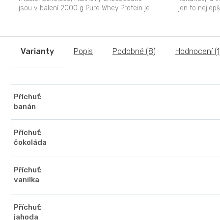
jsou v balení 2000 g Pure Whey Protein je
jen to nejlep
vynikající...
esenciálních ž
Varianty
Popis
Podobné (8)
Hodnocení (1
Příchuť:
banán
Příchuť:
čokoláda
Příchuť:
vanilka
Příchuť:
jahoda