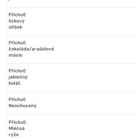
Příchuť:
lískový
oříšek
Příchuť:
čokoláda/arašídové
máslo
Příchuť:
jablečný
koláč
Příchuť:
Neochucený
Příchuť:
Mléčná
rýže