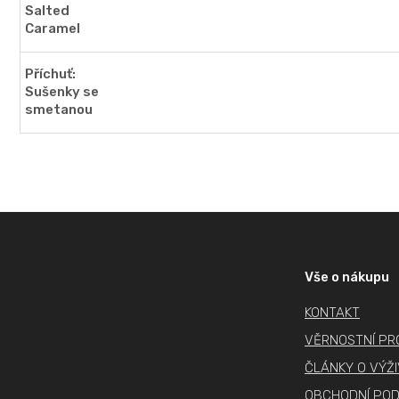
Salted
Caramel
Příchuť:
Sušenky se
smetanou
Z
á
p
Vše o nákupu
a
KONTAKT
t
í
VĚRNOSTNÍ P
ČLÁNKY O VÝŽ
OBCHODNÍ POD