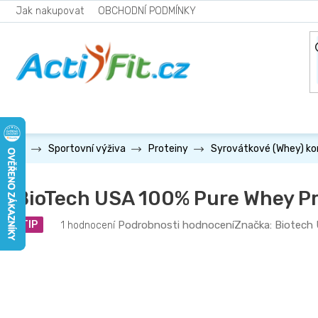
Přejít
Jak nakupovat
OBCHODNÍ PODMÍNKY
na
obsah
Sportovní výživa
Proteiny
Syrovátkové (Whey) k
BioTech USA 100% Pure Whey Pr
Průměrné
Podrobnosti hodnocení
Značka:
Biotech
TIP
1 hodnocení
hodnocení
produktu
je
5,0
z
5