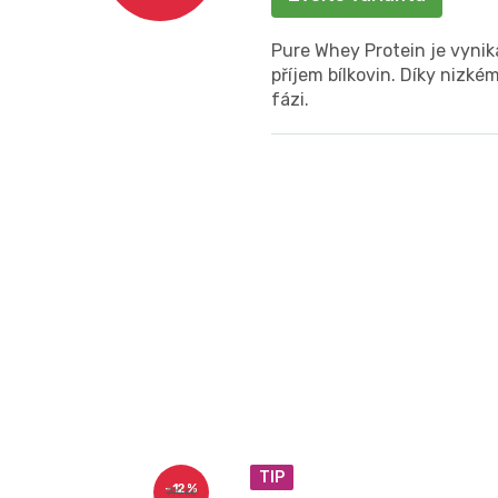
Pure Whey Protein je vynika
příjem bílkovin. Díky nizk
fázi.
TIP
–12 %
799 Kč