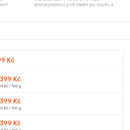
tein?
aminokyselinový profil Ideální pro stavbu a
obnovu...
99 Kč
399 Kč
ná
9 Kč / 100 g
a:
399 Kč
ná
9 Kč / 100 g
a:
399 Kč
ná