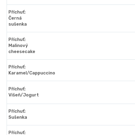
Příchuť:
Černá
sušenka
Příchuť:
Malinový
cheesecake
Příchuť:
Karamel/Cappuccino
Příchuť:
Višeň/Jogurt
Příchuť:
Sušenka
Příchuť: