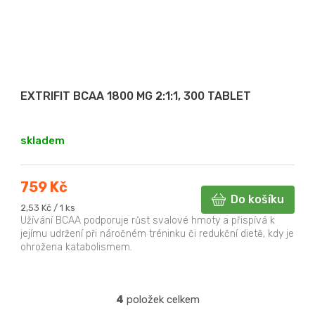
EXTRIFIT BCAA 1800 MG 2:1:1, 300 TABLET
skladem
759 Kč
Do košíku
Měrná
2,53 Kč / 1 ks
cena:
Užívání BCAA podporuje růst svalové hmoty a přispívá k
jejímu udržení při náročném tréninku či redukční dietě, kdy je
ohrožena katabolismem.
4
položek celkem
O