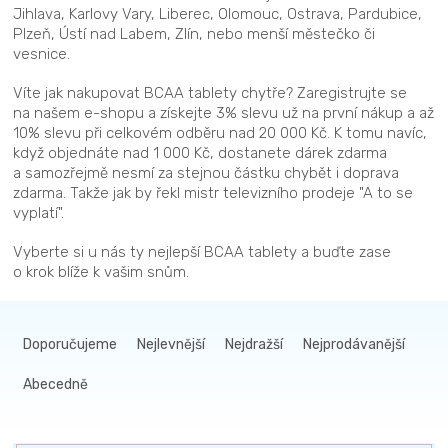
Jihlava, Karlovy Vary, Liberec, Olomouc, Ostrava, Pardubice,
Plzeň, Ústí nad Labem, Zlín, nebo menší městečko či
vesnice.
Víte jak nakupovat BCAA tablety chytře? Zaregistrujte se
na našem e-shopu a získejte 3% slevu už na první nákup a až
10% slevu při celkovém odběru nad 20 000 Kč. K tomu navíc,
když objednáte nad 1 000 Kč, dostanete dárek zdarma
a samozřejmě nesmí za stejnou částku chybět i doprava
zdarma. Takže jak by řekl mistr televizního prodeje "A to se
vyplatí".
Vyberte si u nás ty nejlepší BCAA tablety a buďte zase
o krok blíže k vašim snům.
Ř
a
Doporučujeme
Nejlevnější
Nejdražší
Nejprodávanější
z
Abecedně
e
n