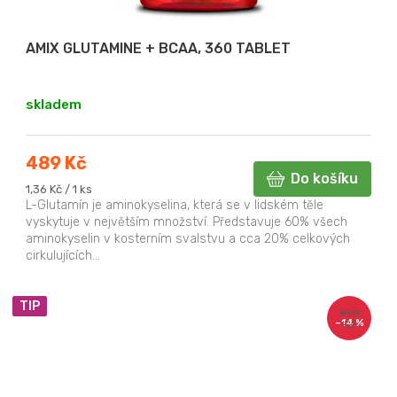
AMIX GLUTAMINE + BCAA, 360 TABLET
skladem
489 Kč
Do košíku
Měrná
1,36 Kč / 1 ks
cena:
L-Glutamín je aminokyselina, která se v lidském těle
vyskytuje v největším množství. Představuje 60% všech
aminokyselin v kosterním svalstvu a cca 20% celkových
cirkulujících...
TIP
890
–14 %
Kč