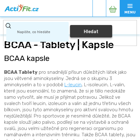
Přejít
Nákupní
na
obsah
košík
Hledat
BCAA - Tablety | Kapsle
BCAA kapsle
BCAA Tablety
pro snadnější přísun důležitých látek jako
jsou větvené aminokyseliny. Jedná se o skupinu 3
aminokyselin a to v podobě
L-leucin
, L-isoleucin, L-valin,
které jsou esenciální, to znamená, že si je tělo nedokáže
samo vytvořit, ale musí je přijímat potravou. Jelikož ve
svalech tvoří leucin, izoleucin a valin až jednu třetinu všech
bílkovin, jsou tyto aminokyseliny pro aktivní svalovou hmotu
nejdůležitější. Pro sportovce je nesmírně důležité, že BCAA
kapsle slouží jako palivo, podílejí se na výstavbě a ochraně
svalů, jsou velmi užitečné pro regeneraci organismu po
namáhavém a intenzivním tréninku. Takže BCAA tablety, jsou