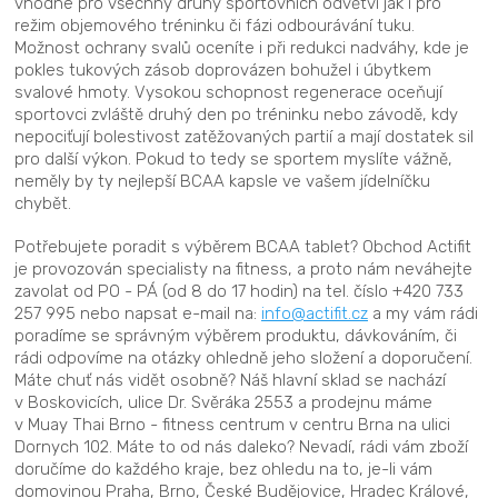
vhodné pro všechny druhy sportovních odvětví jak i pro
režim objemového tréninku či fázi odbourávání tuku.
Možnost ochrany svalů oceníte i při redukci nadváhy, kde je
pokles tukových zásob doprovázen bohužel i úbytkem
svalové hmoty. Vysokou schopnost regenerace oceňují
sportovci zvláště druhý den po tréninku nebo závodě, kdy
nepociťují bolestivost zatěžovaných partií a mají dostatek sil
pro další výkon. Pokud to tedy se sportem myslíte vážně,
neměly by ty nejlepší BCAA kapsle ve vašem jídelníčku
chybět.
Potřebujete poradit s výběrem BCAA tablet? Obchod Actifit
je provozován specialisty na fitness, a proto nám neváhejte
zavolat od PO - PÁ (od 8 do 17 hodin) na tel. číslo +420 733
257 995 nebo napsat e-mail na:
info@actifit.cz
a my vám rádi
poradíme se správným výběrem produktu, dávkováním, či
rádi odpovíme na otázky ohledně jeho složení a doporučení.
Máte chuť nás vidět osobně? Náš hlavní sklad se nachází
v Boskovicích, ulice Dr. Svěráka 2553 a prodejnu máme
v Muay Thai Brno - fitness centrum v centru Brna na ulici
Dornych 102. Máte to od nás daleko? Nevadí, rádi vám zboží
doručíme do každého kraje, bez ohledu na to, je-li vám
domovinou Praha, Brno, České Budějovice, Hradec Králové,