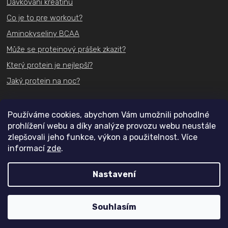
Dávkování kreatinu
Co je to pre workout?
Aminokyseliny BCAA
Může se proteinový prášek zkazit?
Který protein je nejlepší?
Jaký protein na noc?
Kontakt
Používáme cookies, abychom Vám umožnili pohodlné
prohlížení webu a díky analýze provozu webu neustále
+420
731 489 074
zlepšovali jeho funkce, výkon a použitelnost. Více
informací
zde
.
info@actifit.cz
Nastavení
Copyright 2026
Actifit.cz
. Všechna práva vyhrazena.
Souhlasím
Vytvořil Shoptet