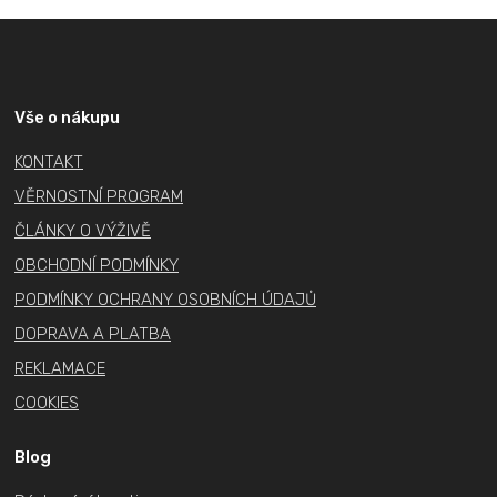
v
Z
l
á
á
p
d
a
a
Vše o nákupu
c
t
KONTAKT
í
í
p
VĚRNOSTNÍ PROGRAM
r
ČLÁNKY O VÝŽIVĚ
v
OBCHODNÍ PODMÍNKY
k
PODMÍNKY OCHRANY OSOBNÍCH ÚDAJŮ
y
v
DOPRAVA A PLATBA
ý
REKLAMACE
p
COOKIES
i
s
Blog
u