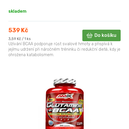
skladem
539 Kč
Do košíku
Měrná
3,59 Kč / 1 ks
cena:
Užívání BCAA podporuje růst svalové hmoty a přispívá k
jejímu udržení při náročném tréninku či redukční dietě, kdy je
ohrožena katabolismem.