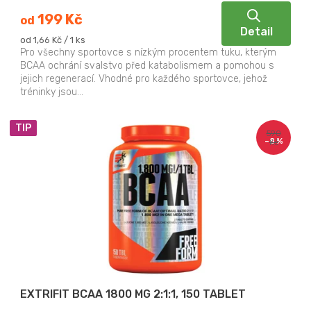
199 Kč
od
Detail
Měrná
od 1,66 Kč / 1 ks
cena:
Pro všechny sportovce s nízkým procentem tuku, kterým
BCAA ochrání svalstvo před katabolismem a pomohou s
jejich regenerací. Vhodné pro každého sportovce, jehož
tréninky jsou...
TIP
590
–8 %
Kč
EXTRIFIT BCAA 1800 MG 2:1:1, 150 TABLET