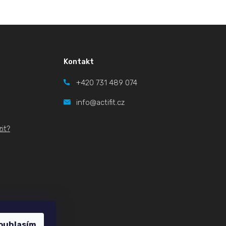
Kontakt
+420
731 489 074
info@actifit.cz
it?
ouhlasím