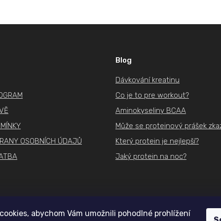
Blog
Dávkování kreatinu
ROGRAM
Co je to pre workout?
IVĚ
Aminokyseliny BCAA
MÍNKY
Může se proteinový prášek zkaz
RANY OSOBNÍCH ÚDAJŮ
Který protein je nejlepší?
ATBA
Jaký protein na noc?
cookies, abychom Vám umožnili pohodlné prohlížení
S