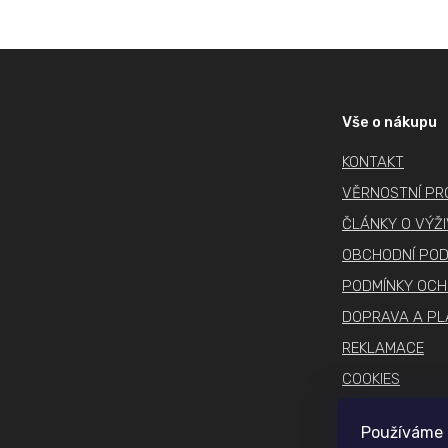
Z
á
p
Vše o nákupu
a
KONTAKT
t
í
VĚRNOSTNÍ P
ČLÁNKY O VÝŽ
OBCHODNÍ POD
PODMÍNKY OCH
DOPRAVA A PL
REKLAMACE
COOKIES
Používáme 