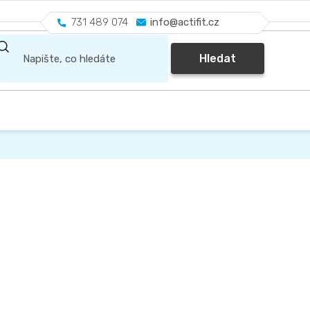
731 489 074
info@actifit.cz
Hledat