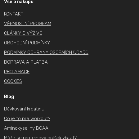
a
Vše o nákupu
t
KONTAKT
í
VĚRNOSTNÍ PROGRAM
ČLÁNKY O VÝŽIVĚ
OBCHODNÍ PODMÍNKY
PODMÍNKY OCHRANY OSOBNÍCH ÚDAJŮ
DOPRAVA A PLATBA
REKLAMACE
COOKIES
Blog
Dávkování kreatinu
Co je to pre workout?
Aminokyseliny BCAA
Může se proteinový prášek zkazit?