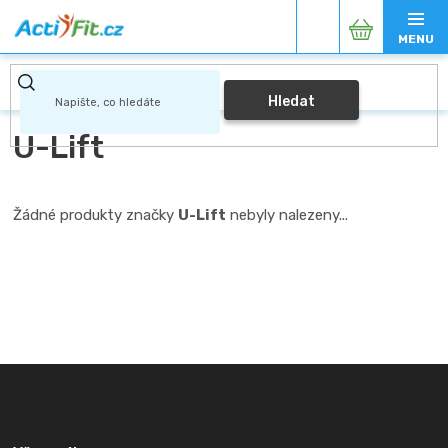
Přejít
Nákupní
na
obsah
košík
Hledat
U-Lift
Žádné produkty značky
U-Lift
nebyly nalezeny...
Z
á
p