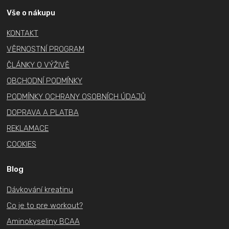
p
a
Vše o nákupu
t
KONTAKT
í
VĚRNOSTNÍ PROGRAM
ČLÁNKY O VÝŽIVĚ
OBCHODNÍ PODMÍNKY
PODMÍNKY OCHRANY OSOBNÍCH ÚDAJŮ
DOPRAVA A PLATBA
REKLAMACE
COOKIES
Blog
Dávkování kreatinu
Co je to pre workout?
Aminokyseliny BCAA