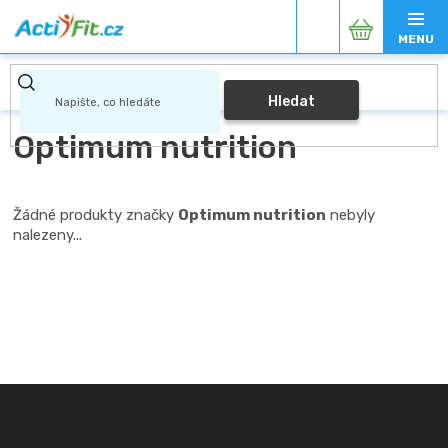
Přejít
Nákupní
na
obsah
košík
Hledat
Optimum nutrition
Žádné produkty značky
Optimum nutrition
nebyly
nalezeny...
Z
á