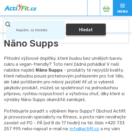
Přejít
Nákupní
na
obsah
košík
Hledat
Näno Supps
Přírodní výživové doplňky, které budou bez umělých barviv,
cukru a vegan-friendly? Toto není žádná pohádka! V naší
nabídce najdeš
Näno Supps
- produkty té nejvyšší kvality,
které nebudou pouze proteinovým pohlazením pro tvé tělo,
ale také potěšením pro mlsný jazýček! Ať už si vybereš
jakýkoliv produkt, můžeš se spolehnout na jednoduchou
přípravu, rychlou rozpustnost a výtečnou chuť, díky které si
výrobky Näno Supps okamžitě zamiluješ.
Potřebujete poradit s výběrem Nano Supps? Obchod Actifit
je provozován specialisty na fitness, a proto nám neváhejte
zavolat od PO - PÁ (od 8 do 17 hodin) na tel. číslo +420 733
257 995 nebo napsat e-mail na:
info@actifit.cz
a my vám