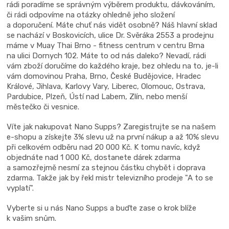
rádi poradíme se správným výběrem produktu, dávkováním,
či rádi odpovíme na otázky ohledně jeho složení
a doporučení. Máte chuť nás vidět osobně? Náš hlavní sklad
se nachází v Boskovicích, ulice Dr. Svěráka 2553 a prodejnu
máme v Muay Thai Brno - fitness centrum v centru Brna
na ulici Dornych 102. Máte to od nás daleko? Nevadí, rádi
vám zboží doručíme do každého kraje, bez ohledu na to, je-li
vám domovinou Praha, Brno, České Budějovice, Hradec
Králové, Jihlava, Karlovy Vary, Liberec, Olomouc, Ostrava,
Pardubice, Plzeň, Ústí nad Labem, Zlín, nebo menší
městečko či vesnice.
Víte jak nakupovat Nano Supps? Zaregistrujte se na našem
e-shopu a získejte 3% slevu už na první nákup a až 10% slevu
při celkovém odběru nad 20 000 Kč. K tomu navíc, když
objednáte nad 1 000 Kč, dostanete dárek zdarma
a samozřejmě nesmí za stejnou částku chybět i doprava
zdarma. Takže jak by řekl mistr televizního prodeje "A to se
vyplatí".
Vyberte si u nás Nano Supps a buďte zase o krok blíže
k vašim snům.