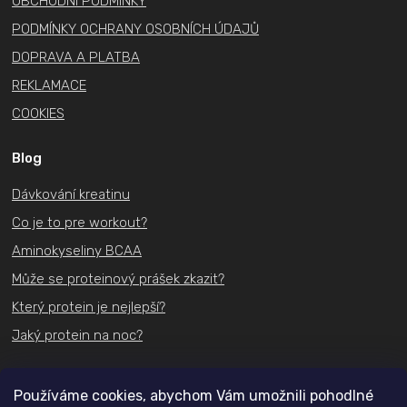
OBCHODNÍ PODMÍNKY
PODMÍNKY OCHRANY OSOBNÍCH ÚDAJŮ
DOPRAVA A PLATBA
REKLAMACE
COOKIES
Blog
Dávkování kreatinu
Co je to pre workout?
Aminokyseliny BCAA
Může se proteinový prášek zkazit?
Který protein je nejlepší?
Jaký protein na noc?
Kontakt
Používáme cookies, abychom Vám umožnili pohodlné