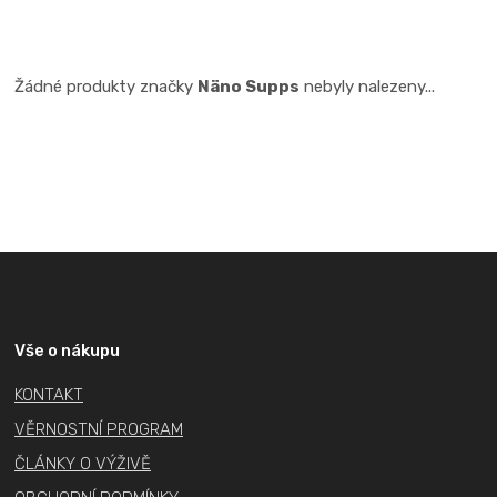
Žádné produkty značky
Näno Supps
nebyly nalezeny...
Z
á
p
a
Vše o nákupu
t
KONTAKT
í
VĚRNOSTNÍ PROGRAM
ČLÁNKY O VÝŽIVĚ