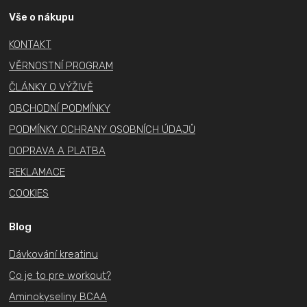
p
a
Vše o nákupu
t
KONTAKT
í
VĚRNOSTNÍ PROGRAM
ČLÁNKY O VÝŽIVĚ
OBCHODNÍ PODMÍNKY
PODMÍNKY OCHRANY OSOBNÍCH ÚDAJŮ
DOPRAVA A PLATBA
REKLAMACE
COOKIES
Blog
Dávkování kreatinu
Co je to pre workout?
Aminokyseliny BCAA