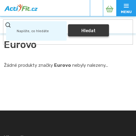
Přejít
Nákupní
na
obsah
košík
Hledat
Eurovo
Žádné produkty značky
Eurovo
nebyly nalezeny...
Z
á
p