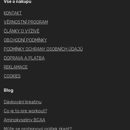
a
Vše o nákupu
t
KONTAKT
í
VĚRNOSTNÍ PROGRAM
ČLÁNKY O VÝŽIVĚ
OBCHODNÍ PODMÍNKY
PODMÍNKY OCHRANY OSOBNÍCH ÚDAJŮ
DOPRAVA A PLATBA
REKLAMACE
COOKIES
Blog
Dávkování kreatinu
Co je to pre workout?
Aminokyseliny BCAA
Může se proteinový prášek zkazit?