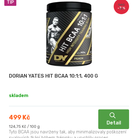
TIP
ý
p
540
–7 %
Kč
p
r
i
o
s
d
p
u
r
k
o
t
d
ů
u
DORIAN YATES HIT BCAA 10:1:1, 400 G
k
t
skladem
ů
499 Kč
Detail
Měrná
124,75 Kč / 100 g
cena:
Tyto BCAA jsou navrženy tak, aby minimalizovaly poškození
svalových tkání během tréninku a urychlily proces