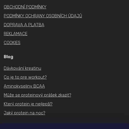
p
OBCHODNÍ PODMÍNKY
i
PODMÍNKY OCHRANY OSOBNÍCH ÚDAJŮ
s
u
DOPRAVA A PLATBA
REKLAMACE
COOKIES
Blog
Dávkování kreatinu
Co je to pre workout?
Aminokyseliny BCAA
Může se proteinový prášek zkazit?
Který protein je nejlepší?
Jaký protein na noc?