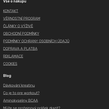
a
Vše o nákupu
t
KONTAKT
í
VĚRNOSTNÍ PROGRAM
ČLÁNKY O VÝŽIVĚ
OBCHODNÍ PODMÍNKY
PODMÍNKY OCHRANY OSOBNÍCH ÚDAJŮ
DOPRAVA A PLATBA
REKLAMACE
COOKIES
Blog
Dávkování kreatinu
Co je to pre workout?
Aminokyseliny BCAA
Může se proteinový prášek zkazit?