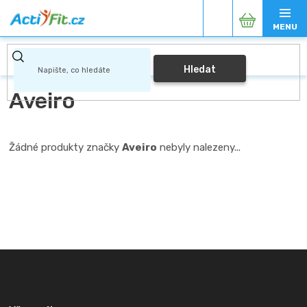
Přejít
Nákupní
na
obsah
košík
Hledat
Aveiro
Žádné produkty značky
Aveiro
nebyly nalezeny...
Z
á
p