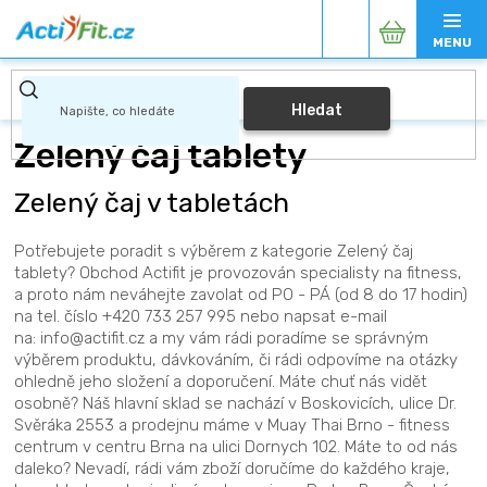
Přejít
Nákupní
na
obsah
košík
Hledat
Zelený čaj tablety
Zelený čaj v tabletách
Potřebujete poradit s výběrem z kategorie Zelený čaj
tablety? Obchod Actifit je provozován specialisty na fitness,
a proto nám neváhejte zavolat od PO - PÁ (od 8 do 17 hodin)
na tel. číslo +420 733 257 995 nebo napsat e-mail
na: info@actifit.cz a my vám rádi poradíme se správným
výběrem produktu, dávkováním, či rádi odpovíme na otázky
ohledně jeho složení a doporučení. Máte chuť nás vidět
osobně? Náš hlavní sklad se nachází v Boskovicích, ulice Dr.
Svěráka 2553 a prodejnu máme v Muay Thai Brno - fitness
centrum v centru Brna na ulici Dornych 102. Máte to od nás
daleko? Nevadí, rádi vám zboží doručíme do každého kraje,