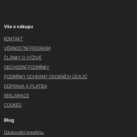
Z
á
p
a
Vše o nákupu
t
KONTAKT
í
VĚRNOSTNÍ PROGRAM
ČLÁNKY O VÝŽIVĚ
OBCHODNÍ PODMÍNKY
PODMÍNKY OCHRANY OSOBNÍCH ÚDAJŮ
DOPRAVA A PLATBA
REKLAMACE
COOKIES
Blog
Dávkování kreatinu