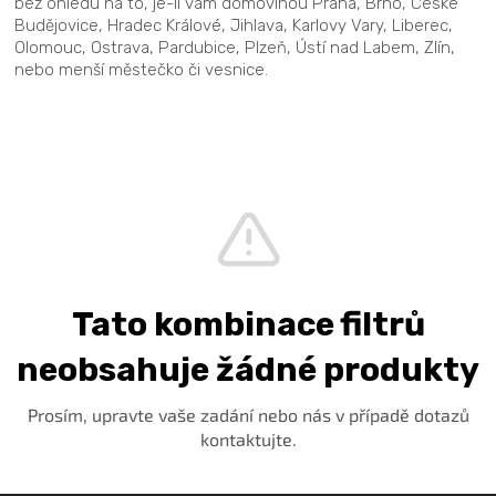
bez ohledu na to, je-li vám domovinou Praha, Brno, České
Budějovice, Hradec Králové, Jihlava, Karlovy Vary, Liberec,
Olomouc, Ostrava, Pardubice, Plzeň, Ústí nad Labem, Zlín,
nebo menší městečko či vesnice.