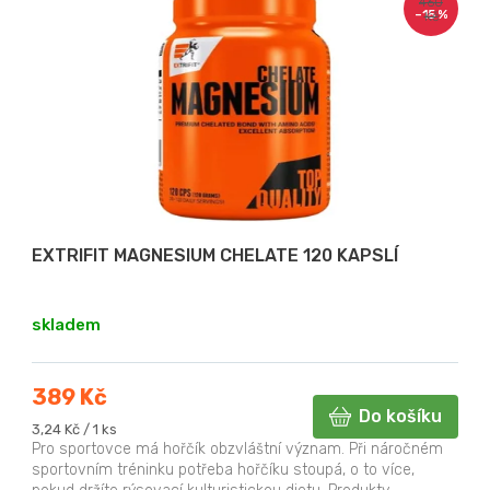
460
–15 %
Kč
EXTRIFIT MAGNESIUM CHELATE 120 KAPSLÍ
skladem
389 Kč
Do košíku
Měrná
3,24 Kč / 1 ks
cena:
Pro sportovce má hořčík obzvláštní význam. Při náročném
sportovním tréninku potřeba hořčíku stoupá, o to více,