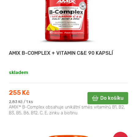
AMIX B-COMPLEX + VITAMIN C&E 90 KAPSLÍ
skladem
255 Kč
Do košíku
Měrná
2,83 Kč / 1 ks
cena:
AMIX™ B-Complex obsahuje unikátní směs vitamínů B1, B2,
B3, B5, B6, B12, C, E, zinku a biotinu.