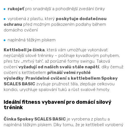
rukojeť
pro snadnější a pohodlnější zvedání činky
vyrobená z plastu, který
poskytuje dodatečnou
ochranu
před možným poškozením podlahy během
domácího cvičení
naplněná těžkým pískem
Kettlebell je činka
, která vám umožňuje vykonávat
nejrůznější silové tréninky – počínaje kyvadlovým pohybem,
přes tzv. „mrtvý tah“, až porůzné formy swingu. Taková
cvičení
vyžadují od našich svalů stále napětí
, díky čemuž
cvičení s kettlebellem
přináší velmi rychlé
výsledky
.
Pravidelné cvičení s kettlebellem Spokey
SCALES BASIC
zvyšuje pružnost těla, zlepšuje celkovou
kondici, urychluje spalování tuků a růst svalové hmoty.
Ideální fitness vybavení pro domácí silový
trénink
Činka Spokey SCALES BASIC
je vyrobena z plastu a
naplněná těžkým pískem. Díky tomu, že je kettlebell vyrobený