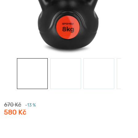
670 Kč
–13 %
580 Kč
Měrná
cena: