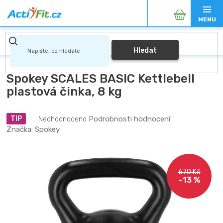
Přejít
Nákupní
na
obsah
košík
Hledat
Spokey SCALES BASIC Kettlebell
plastová činka, 8 kg
Průměrné
Podrobnosti hodnocení
TIP
Neohodnoceno
hodnocení
Značka:
Spokey
produktu
je
0,0
z
670 Kč
5
–13 %
hvězdiček.