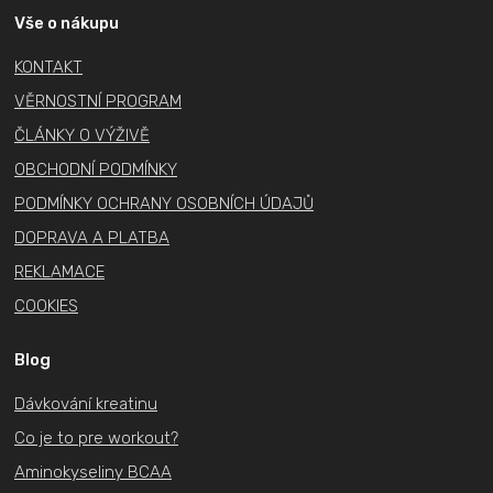
a
Vše o nákupu
t
KONTAKT
í
VĚRNOSTNÍ PROGRAM
ČLÁNKY O VÝŽIVĚ
OBCHODNÍ PODMÍNKY
PODMÍNKY OCHRANY OSOBNÍCH ÚDAJŮ
DOPRAVA A PLATBA
REKLAMACE
COOKIES
Blog
Dávkování kreatinu
Co je to pre workout?
Aminokyseliny BCAA