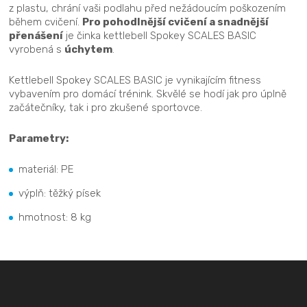
z plastu, chrání vaši podlahu před nežádoucím poškozením
během cvičení.
Pro pohodlnější cvičení a snadnější
přenášení
je činka kettlebell Spokey SCALES BASIC
vyrobená s
úchytem
.
Kettlebell Spokey SCALES BASIC je vynikajícím fitness
vybavením pro domácí trénink. Skvělé se hodí jak pro úplně
začátečníky, tak i pro zkušené sportovce.
Parametry:
materiál: PE
výplň: těžký písek
hmotnost: 8 kg
Z
á
p