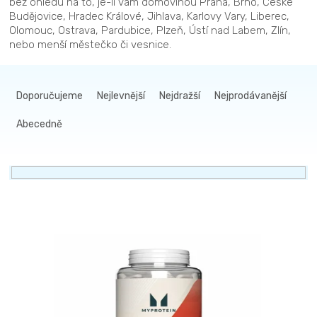
bez ohledu na to, je-li vám domovinou Praha, Brno, České
Budějovice, Hradec Králové, Jihlava, Karlovy Vary, Liberec,
Olomouc, Ostrava, Pardubice, Plzeň, Ústí nad Labem, Zlín,
nebo menší městečko či vesnice.
Ř
a
Doporučujeme
Nejlevnější
Nejdražší
Nejprodávanější
z
Abecedně
e
n
í
p
r
V
o
ý
d
p
u
i
k
s
t