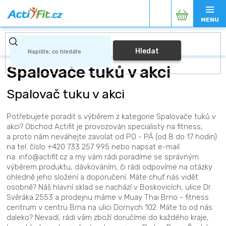
Přejít
Nákupní
na
obsah
košík
Hledat
Spalovače tuků v akci
Spalovač tuku v akci
Potřebujete poradit s výběrem z kategorie Spalovače tuků v
akci? Obchod Actifit je provozován specialisty na fitness,
a proto nám neváhejte zavolat od PO - PÁ (od 8 do 17 hodin)
na tel. číslo +420 733 257 995 nebo napsat e-mail
na: info@actifit.cz a my vám rádi poradíme se správným
výběrem produktu, dávkováním, či rádi odpovíme na otázky
ohledně jeho složení a doporučení. Máte chuť nás vidět
osobně? Náš hlavní sklad se nachází v Boskovicích, ulice Dr.
Svěráka 2553 a prodejnu máme v Muay Thai Brno - fitness
centrum v centru Brna na ulici Dornych 102. Máte to od nás
daleko? Nevadí, rádi vám zboží doručíme do každého kraje,