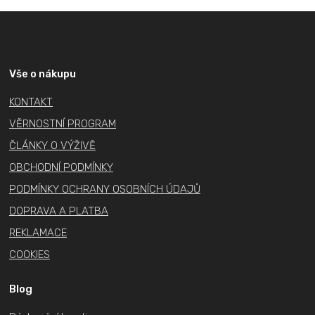
v
Z
l
á
á
p
d
a
a
Vše o nákupu
c
t
KONTAKT
í
í
p
VĚRNOSTNÍ PROGRAM
r
ČLÁNKY O VÝŽIVĚ
v
OBCHODNÍ PODMÍNKY
k
PODMÍNKY OCHRANY OSOBNÍCH ÚDAJŮ
y
v
DOPRAVA A PLATBA
ý
REKLAMACE
p
COOKIES
i
s
Blog
u