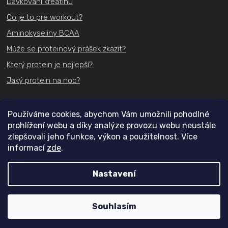
Dávkování kreatinu
Co je to pre workout?
Aminokyseliny BCAA
Může se proteinový prášek zkazit?
Který protein je nejlepší?
Jaký protein na noc?
Kontakt
Používáme cookies, abychom Vám umožnili pohodlné
prohlížení webu a díky analýze provozu webu neustále
+420
731 489 074
zlepšovali jeho funkce, výkon a použitelnost. Více
informací
zde
.
info@actifit.cz
Nastavení
Copyright 2026
Actifit.cz
. Všechna práva vyhrazena.
Souhlasím
Vytvořil Shoptet