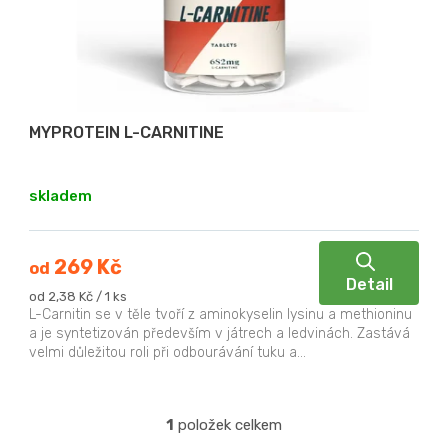
p
ů
r
o
d
u
MYPROTEIN L-CARNITINE
k
t
skladem
ů
269 Kč
od
Detail
Měrná
od 2,38 Kč / 1 ks
cena:
L-Carnitin se v těle tvoří z aminokyselin lysinu a methioninu
a je syntetizován především v játrech a ledvinách. Zastává
velmi důležitou roli při odbourávání tuku a...
1
položek celkem
O