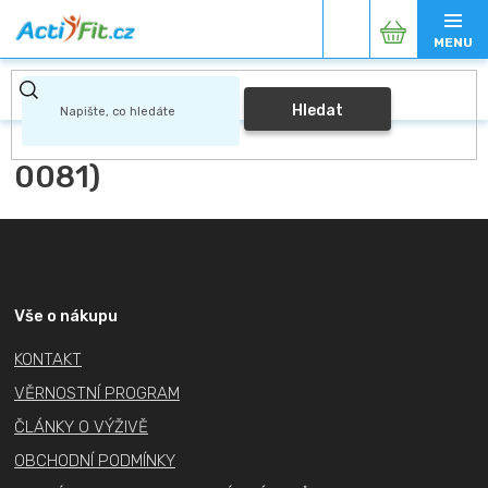
Přejít
Nákupní
na
obsah
košík
Hledat
0081)
Z
á
p
a
Vše o nákupu
t
KONTAKT
í
VĚRNOSTNÍ PROGRAM
ČLÁNKY O VÝŽIVĚ
OBCHODNÍ PODMÍNKY