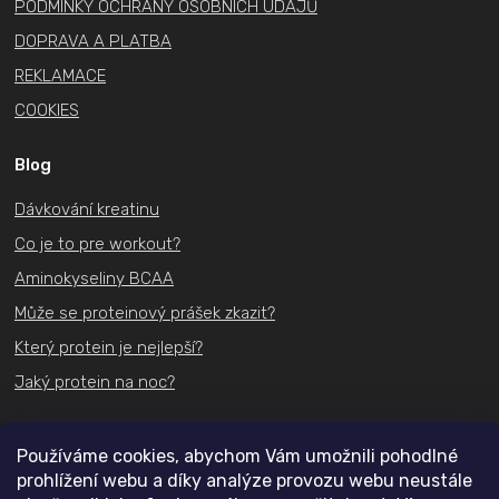
PODMÍNKY OCHRANY OSOBNÍCH ÚDAJŮ
DOPRAVA A PLATBA
REKLAMACE
COOKIES
Blog
Dávkování kreatinu
Co je to pre workout?
Aminokyseliny BCAA
Může se proteinový prášek zkazit?
Který protein je nejlepší?
Jaký protein na noc?
Kontakt
Používáme cookies, abychom Vám umožnili pohodlné
prohlížení webu a díky analýze provozu webu neustále