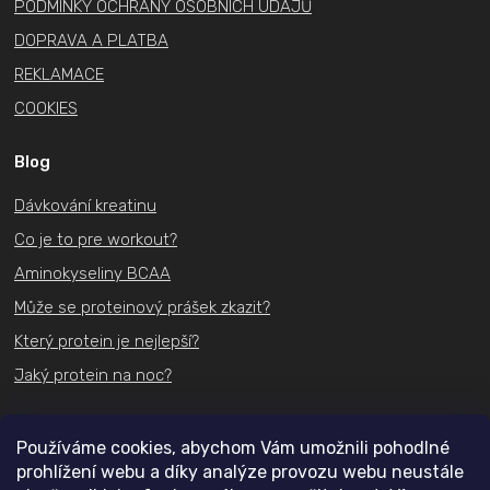
PODMÍNKY OCHRANY OSOBNÍCH ÚDAJŮ
DOPRAVA A PLATBA
REKLAMACE
COOKIES
Blog
Dávkování kreatinu
Co je to pre workout?
Aminokyseliny BCAA
Může se proteinový prášek zkazit?
Který protein je nejlepší?
Jaký protein na noc?
Kontakt
Používáme cookies, abychom Vám umožnili pohodlné
prohlížení webu a díky analýze provozu webu neustále