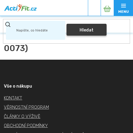
Přejít
Nákupní
na
obsah
košík
Hledat
0073)
Z
á
p
a
Vše o nákupu
t
KONTAKT
í
VĚRNOSTNÍ PROGRAM
ČLÁNKY O VÝŽIVĚ
OBCHODNÍ PODMÍNKY