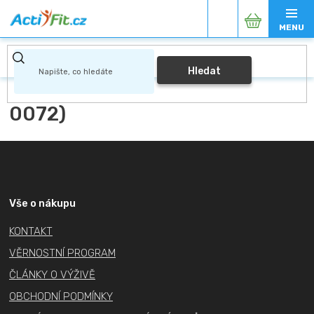
Přejít
Nákupní
na
obsah
košík
Hledat
0072)
Z
á
p
a
Vše o nákupu
t
KONTAKT
í
VĚRNOSTNÍ PROGRAM
ČLÁNKY O VÝŽIVĚ
OBCHODNÍ PODMÍNKY