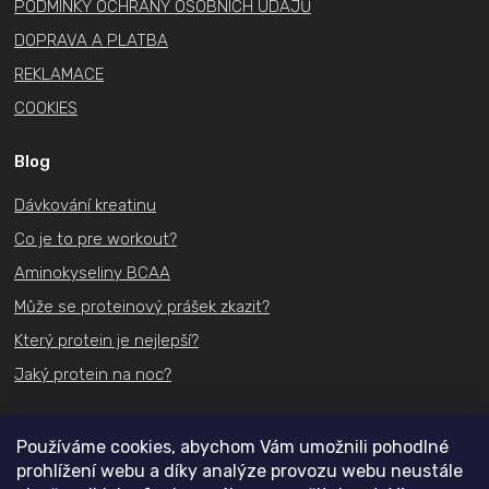
PODMÍNKY OCHRANY OSOBNÍCH ÚDAJŮ
DOPRAVA A PLATBA
REKLAMACE
COOKIES
Blog
Dávkování kreatinu
Co je to pre workout?
Aminokyseliny BCAA
Může se proteinový prášek zkazit?
Který protein je nejlepší?
Jaký protein na noc?
Kontakt
Používáme cookies, abychom Vám umožnili pohodlné
prohlížení webu a díky analýze provozu webu neustále