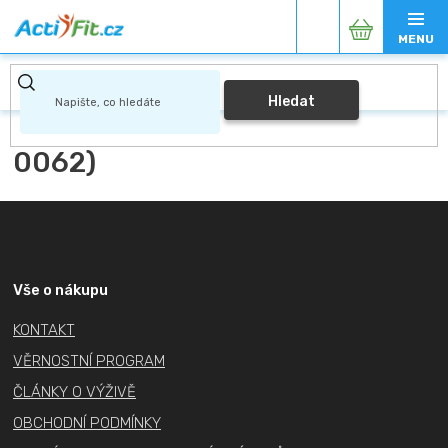
Přejít
Nákupní
na
obsah
košík
Hledat
0062)
Z
á
p
a
Vše o nákupu
t
KONTAKT
í
VĚRNOSTNÍ PROGRAM
ČLÁNKY O VÝŽIVĚ
OBCHODNÍ PODMÍNKY