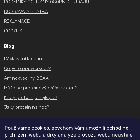
PODMÍNKY OCHRANY OSOBNÍCH ÚDAJŮ
DOPRAVA A PLATBA
REKLAMACE
COOKIES
Blog
Dávkování kreatinu
Co je to pre workout?
Aminokyseliny BCAA
Může se proteinový prášek zkazit?
Který protein je nejlepší?
Jaký protein na noc?
Kontakt
Používáme cookies, abychom Vám umožnili pohodlné
prohlížení webu a díky analýze provozu webu neustále