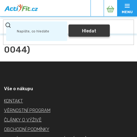
Přejít
Nákupní
na
obsah
košík
Hledat
0044)
Z
á
p
a
Vše o nákupu
t
KONTAKT
í
VĚRNOSTNÍ PROGRAM
ČLÁNKY O VÝŽIVĚ
OBCHODNÍ PODMÍNKY