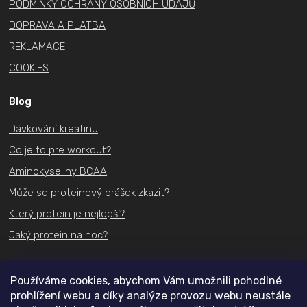
PODMÍNKY OCHRANY OSOBNÍCH ÚDAJŮ
DOPRAVA A PLATBA
REKLAMACE
COOKIES
Blog
Dávkování kreatinu
Co je to pre workout?
Aminokyseliny BCAA
Může se proteinový prášek zkazit?
Který protein je nejlepší?
Jaký protein na noc?
Kontakt
Používáme cookies, abychom Vám umožnili pohodlné
prohlížení webu a díky analýze provozu webu neustále