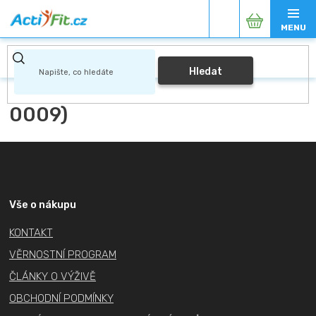
Přejít
Nákupní
na
obsah
košík
Hledat
0009)
Z
á
p
a
Vše o nákupu
t
KONTAKT
í
VĚRNOSTNÍ PROGRAM
ČLÁNKY O VÝŽIVĚ
OBCHODNÍ PODMÍNKY