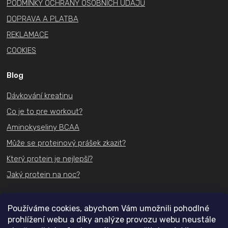
PODMÍNKY OCHRANY OSOBNÍCH ÚDAJŮ
DOPRAVA A PLATBA
REKLAMACE
COOKIES
Blog
Dávkování kreatinu
Co je to pre workout?
Aminokyseliny BCAA
Může se proteinový prášek zkazit?
Který protein je nejlepší?
Jaký protein na noc?
Kontakt
Používáme cookies, abychom Vám umožnili pohodlné
prohlížení webu a díky analýze provozu webu neustále