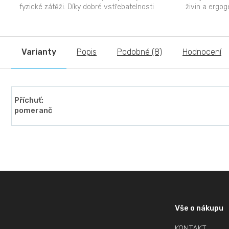
fyzické zátěži. Díky dobré vstřebatelnosti
živin a ergog
lze užít hodinu...
Varianty
Popis
Podobné (8)
Hodnocení
Příchuť:
pomeranč
Z
á
p
Vše o nákupu
a
KONTAKT