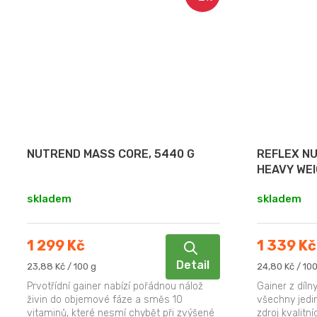
NUTREND MASS CORE, 5440 G
REFLEX NU
HEAVY WEI
skladem
skladem
1 299 Kč
1 339 Kč
Detail
Měrná
Měrná
23,88 Kč / 100 g
24,80 Kč / 100
cena:
cena:
Prvotřídní gainer nabízí pořádnou nálož
Gainer z díln
živin do objemové fáze a směs 10
všechny jedi
vitaminů, které nesmí chybět při zvýšené
zdroj kvalit