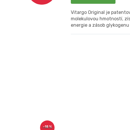
Vitargo Original je paten
molekulovou hmotností, zís
energie a zásob glykogenu 
–18 %
1 649 Kč