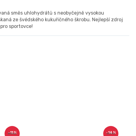
tovaná směs uhlohydrátů s neobyčejně vysokou
kaná ze švédského kukuřičného škrobu. Nejlepší zdroj
pro sportovce!
–11 %
–14 %
890 Kč
349 Kč