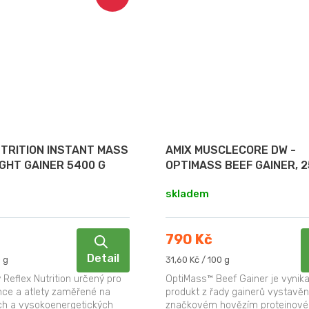
TRITION INSTANT MASS
AMIX MUSCLECORE DW -
GHT GAINER 5400 G
OPTIMASS BEEF GAINER, 2
skladem
790 Kč
Detail
Měrná
 g
31,60 Kč / 100 g
cena:
y Reflex Nutrition určený pro
OptiMass™ Beef Gainer je vynikaj
nce a atlety zaměřené na
produkt z řady gainerů vystavě
ních a vysokoenergetických
značkovém hovězím proteinové