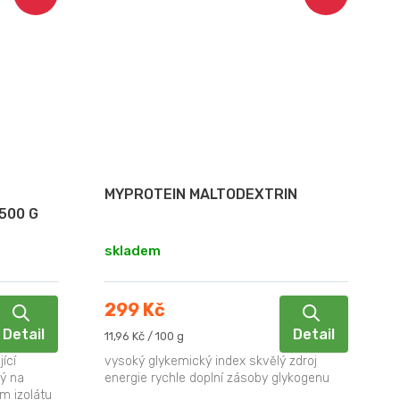
MYPROTEIN MALTODEXTRIN
500 G
skladem
299 Kč
Detail
Detail
Měrná
11,96 Kč / 100 g
cena:
ící
vysoký glykemický index skvělý zdroj
ný na
energie rychle doplní zásoby glykogenu
m izolátu