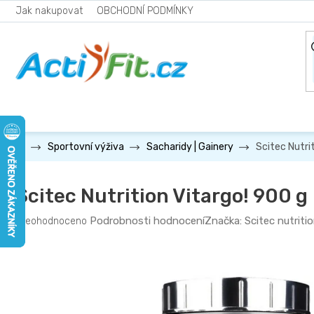
Přejít
Jak nakupovat
OBCHODNÍ PODMÍNKY
na
obsah
Scitec Nutri
Sportovní výživa
Sacharidy | Gainery
Scitec Nutrition Vitargo! 900 g
Průměrné
Podrobnosti hodnocení
Značka:
Scitec nutriti
Neohodnoceno
hodnocení
produktu
je
0,0
z
5