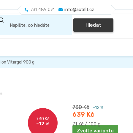
731 489 074
info@actifit.cz
Hledat
tion Vitargo! 900 g
on
730 Kč
–12 %
639 Kč
730 Kč
–12 %
Měrná
71 Kč / 100 g
cena:
Zvolte variantu