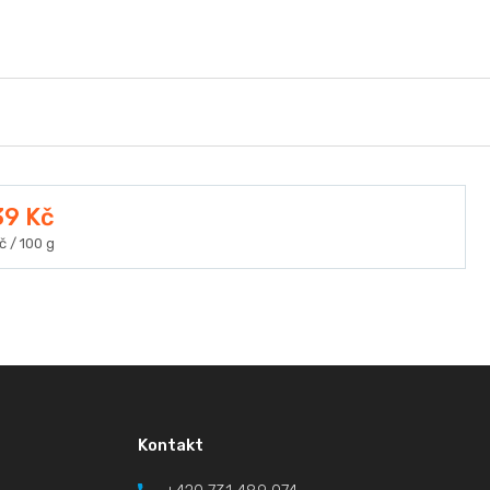
odukt
39 Kč
ná
č / 100 g
a:
Kontakt