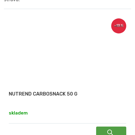
–13 %
45 Kč
NUTREND CARBOSNACK 50 G
skladem