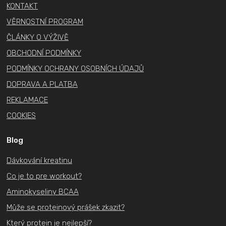
t
KONTAKT
í
VĚRNOSTNÍ PROGRAM
ČLÁNKY O VÝŽIVĚ
OBCHODNÍ PODMÍNKY
PODMÍNKY OCHRANY OSOBNÍCH ÚDAJŮ
DOPRAVA A PLATBA
REKLAMACE
COOKIES
Blog
Dávkování kreatinu
Co je to pre workout?
Aminokyseliny BCAA
Může se proteinový prášek zkazit?
Který protein je nejlepší?