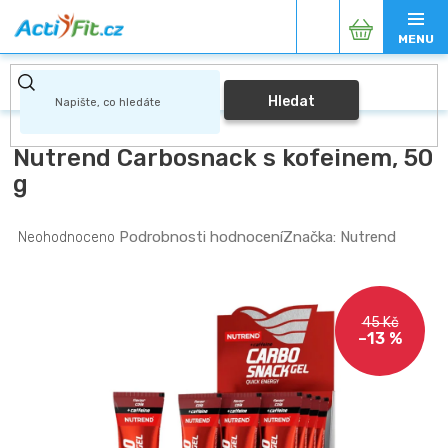
Přejít
Nákupní
na
obsah
košík
Hledat
Nutrend Carbosnack s kofeinem, 50
g
Průměrné
Podrobnosti hodnocení
Značka:
Nutrend
Neohodnoceno
hodnocení
produktu
je
0,0
45 Kč
z
–13 %
5
hvězdiček.