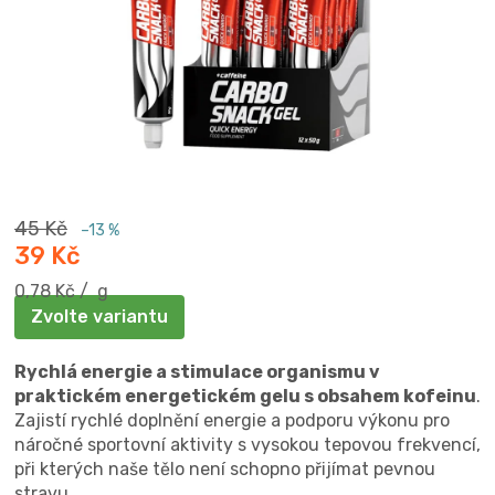
45 Kč
–13 %
39 Kč
Měrná
0,78 Kč / g
cena:
Zvolte variantu
Rychlá energie a stimulace organismu v
praktickém energetickém gelu s obsahem kofeinu
.
Zajistí rychlé doplnění energie a podporu výkonu pro
náročné sportovní aktivity s vysokou tepovou frekvencí,
při kterých naše tělo není schopno přijímat pevnou
stravu.