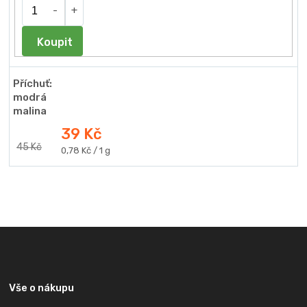
Do košíku
Příchuť:
modrá
malina
39 Kč
45 Kč
Měrná
0,78 Kč / 1 g
cena:
Z
á
p
a
Vše o nákupu