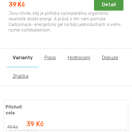
39 Kč
Detail
Jsou chvíle, kdy je potřeba vyčerpanému organismu
okamžitě dodat energii. A právě s tím nám pomůže
Carbosnack- energetický gel na bázi jednoduchých a velmi
rychle vstřebatelných...
Varianty
Popis
Hodnocení
Diskuze
Značka
Příchuť:
cola
39 Kč
45 Kč