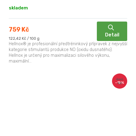
skladem
759 Kč
Detail
Měrná
122,42 Kč / 100 g
cena:
Hellnox® je profesionální předtréninkový přípravek z nejvyšší
kategorie stimulantů produkce NO (oxidu dusnatého).
Hellnox je určený pro maximalizaci silového výkonu,
maximální...
860
–12 %
Kč