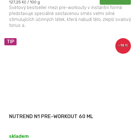
Měrná
127,25 Kč / 100 g
cena:
Světový bestseller mezi pre-workouty v instantní formě
představuje speciálně sestavenou směs velmi silně
stimulujících účinných látek, která nabudí tělo, zlepší svalový
tonus a...
TIP
–16 %
50 Kč
NUTREND N1 PRE-WORKOUT 60 ML
skladem