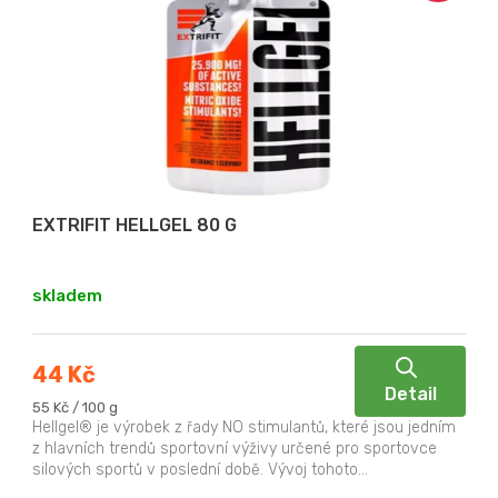
EXTRIFIT HELLGEL 80 G
skladem
44 Kč
Detail
Měrná
55 Kč / 100 g
cena:
Hellgel® je výrobek z řady NO stimulantů, které jsou jedním
z hlavních trendů sportovní výživy určené pro sportovce
silových sportů v poslední době. Vývoj tohoto...