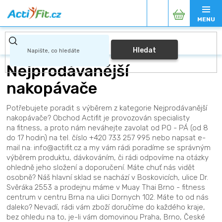
Přejít
Nákupní
na
obsah
košík
Hledat
Nejprodávanější
nakopávače
Potřebujete poradit s výběrem z kategorie Nejprodávanější
nakopávače? Obchod Actifit je provozován specialisty
na fitness, a proto nám neváhejte zavolat od PO - PÁ (od 8
do 17 hodin) na tel. číslo +420 733 257 995 nebo napsat e-
mail na: info@actifit.cz a my vám rádi poradíme se správným
výběrem produktu, dávkováním, či rádi odpovíme na otázky
ohledně jeho složení a doporučení. Máte chuť nás vidět
osobně? Náš hlavní sklad se nachází v Boskovicích, ulice Dr.
Svěráka 2553 a prodejnu máme v Muay Thai Brno - fitness
centrum v centru Brna na ulici Dornych 102. Máte to od nás
daleko? Nevadí, rádi vám zboží doručíme do každého kraje,
bez ohledu na to, je-li vám domovinou Praha, Brno, České