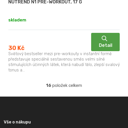
NUTREND N1 PRE-WORKOUT, 17 G
skladem
Detail
30 Kč
Světový bestseller mezi pre-workouty v instantní formě
představuje speciálně sestavenou směs velmi silně
stimulujících účinných látek, která nabudí tělo, zlepší svalový
tonus a...
16
položek celkem
O
v
Z
l
á
á
p
d
a
a
Vše o nákupu