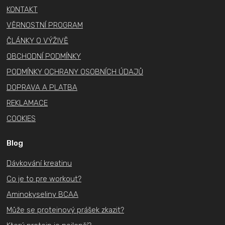
c
t
KONTAKT
í
í
p
VĚRNOSTNÍ PROGRAM
r
ČLÁNKY O VÝŽIVĚ
v
OBCHODNÍ PODMÍNKY
k
PODMÍNKY OCHRANY OSOBNÍCH ÚDAJŮ
y
v
DOPRAVA A PLATBA
ý
REKLAMACE
p
COOKIES
i
s
Blog
u
Dávkování kreatinu
Co je to pre workout?
Aminokyseliny BCAA
Může se proteinový prášek zkazit?