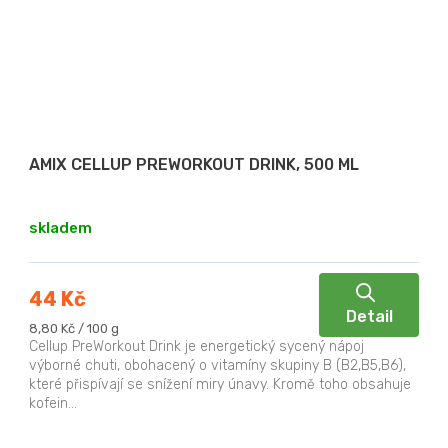
AMIX CELLUP PREWORKOUT DRINK, 500 ML
skladem
44 Kč
Detail
Měrná
8,80 Kč / 100 g
cena:
Cellup PreWorkout Drink je energetický sycený nápoj
výborné chuti, obohacený o vitamíny skupiny B (B2,B5,B6),
které přispívají se snížení miry únavy. Kromě toho obsahuje
kofein...