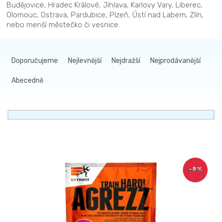
Budějovice, Hradec Králové, Jihlava, Karlovy Vary, Liberec,
Olomouc, Ostrava, Pardubice, Plzeň, Ústí nad Labem, Zlín,
nebo menší městečko či vesnice.
Ř
a
Doporučujeme
Nejlevnější
Nejdražší
Nejprodávanější
z
Abecedně
e
n
í
p
r
V
o
ý
d
–8 %
50 Kč
p
u
i
k
s
t