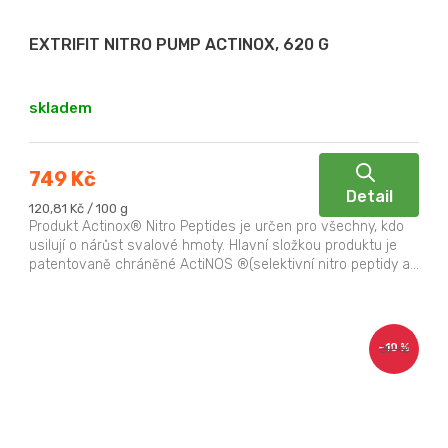
EXTRIFIT NITRO PUMP ACTINOX, 620 G
skladem
749 Kč
Detail
Měrná
120,81 Kč / 100 g
cena:
Produkt Actinox® Nitro Peptides je určen pro všechny, kdo
usilují o nárůst svalové hmoty. Hlavní složkou produktu je
patentovaně chráněné ActiNOS ®(selektivní nitro peptidy a...
–10 %
39 Kč