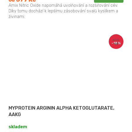
Amix Nitric Oxide napomáhá uvolňování a rozšiřování cév.
Díky tomu dochází k lepšímu zásobování svalů kyslíkem a
živinami.
490
–18 %
Kč
MYPROTEIN ARGININ ALPHA KETOGLUTARATE,
AAKG
skladem