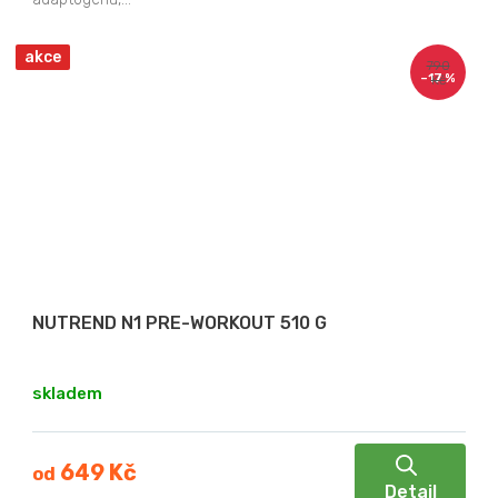
akce
790
–17 %
Kč
NUTREND N1 PRE-WORKOUT 510 G
skladem
649 Kč
od
Detail