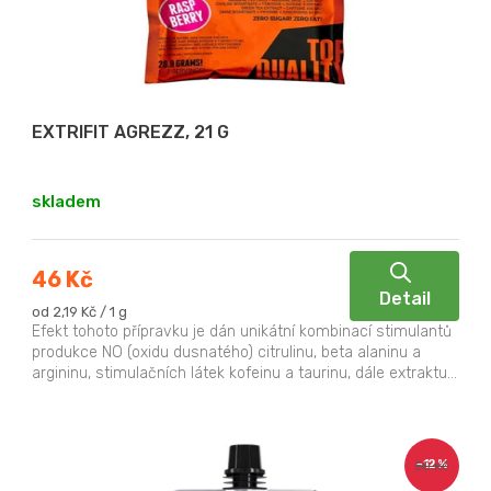
p
ů
r
o
d
u
EXTRIFIT AGREZZ, 21 G
k
t
skladem
ů
46 Kč
Detail
Měrná
od 2,19 Kč / 1 g
cena:
Efekt tohoto přípravku je dán unikátní kombinací stimulantů
produkce NO (oxidu dusnatého) citrulinu, beta alaninu a
argininu, stimulačních látek kofeinu a taurinu, dále extraktu...
–12 %
50 Kč