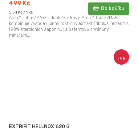
499 Kč
Do košíku
Měrná
5,54 Kč / 1 ks
cena:
Amix™ Tribu-ZMA® - doplněk stravy. Amix™ Tribu-ZMA®
kombinuje vysoce účinný rostlinný extrakt Tribulus Terrestris
(90% steroidních saponinů) a patentově chráněný
minerální...
810
–6 %
Kč
EXTRIFIT HELLNOX 620 G