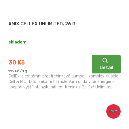
AMIX CELLEX UNLIMITED, 26 G
skladem
30 Kč
Detail
Měrná
1,15 Kč / 1 g
cena:
CellEx je extrémní předtréninková pumpa - komplex Muscle
Cell & N.O. Tato unikátní formule Vám dodá více energie a
podpoří vyšší intenzitu během tréninku. CellEx™Unlimited...
–12 %
50 Kč