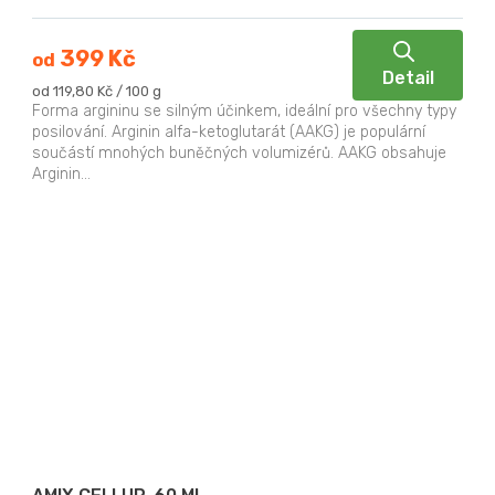
399 Kč
od
Detail
Měrná
od 119,80 Kč / 100 g
cena:
Forma argininu se silným účinkem, ideální pro všechny typy
posilování. Arginin alfa-ketoglutarát (AAKG) je populární
součástí mnohých buněčných volumizérů. AAKG obsahuje
Arginin...