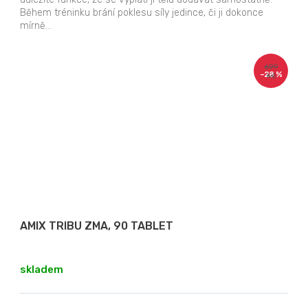
Během tréninku brání poklesu síly jedince, či ji dokonce
mírně...
699
–28 %
Kč
AMIX TRIBU ZMA, 90 TABLET
skladem