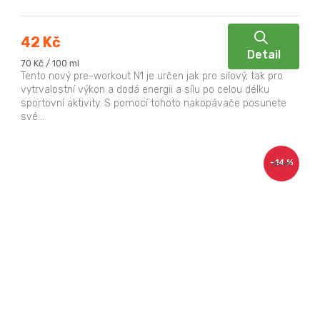
42 Kč
Detail
Měrná
70 Kč / 100 ml
cena:
Tento nový pre-workout N1 je určen jak pro silový, tak pro
vytrvalostní výkon a dodá energii a sílu po celou délku
sportovní aktivity. S pomocí tohoto nakopávače posunete
své...
–14 %
35 Kč