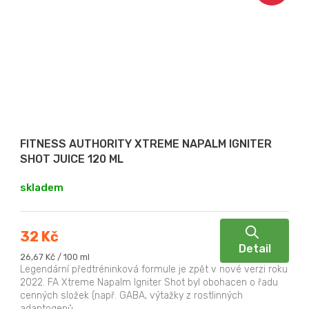
FITNESS AUTHORITY XTREME NAPALM IGNITER
SHOT JUICE 120 ML
skladem
32 Kč
Detail
Měrná
26,67 Kč / 100 ml
cena:
Legendární předtréninková formule je zpět v nové verzi roku
2022. FA Xtreme Napalm Igniter Shot byl obohacen o řadu
cenných složek (např. GABA, výtažky z rostlinných
adaptogenů,...