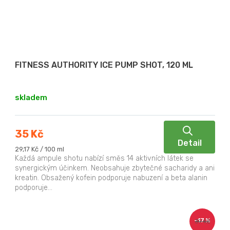
FITNESS AUTHORITY ICE PUMP SHOT, 120 ML
skladem
35 Kč
Detail
Měrná
29,17 Kč / 100 ml
cena:
Každá ampule shotu nabízí směs 14 aktivních látek se
synergickým účinkem. Neobsahuje zbytečné sacharidy a ani
kreatin. Obsažený kofein podporuje nabuzení a beta alanin
podporuje...
–17 %
39 Kč