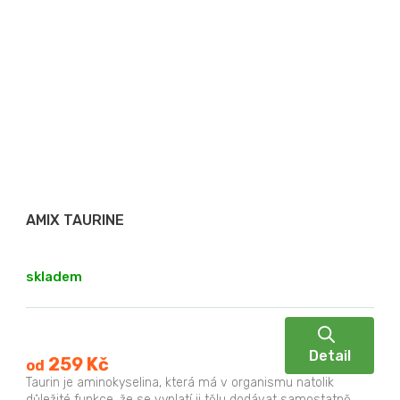
AMIX TAURINE
skladem
Detail
259 Kč
od
Taurin je aminokyselina, která má v organismu natolik
důležité funkce, že se vyplatí ji tělu dodávat samostatně.