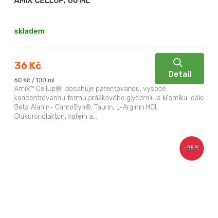
AMIX CELLUP, 60 ML
skladem
36 Kč
Detail
Měrná
60 Kč / 100 ml
cena:
Amix™ CellUp® obsahuje patentovanou, vysoce
koncentrovanou formu práškového glycerolu a křemíku, dále
Beta Alanin- CarnoSyn®, Taurin, L-Arginin HCl,
Glukuronolakton, kofein a...
–25 %
40 Kč