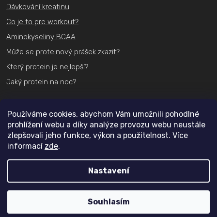
Dávkování kreatinu
Co je to pre workout?
Aminokyseliny BCAA
Může se proteinový prášek zkazit?
Který protein je nejlepší?
Jaký protein na noc?
Kontakt
Používáme cookies, abychom Vám umožnili pohodlné
prohlížení webu a díky analýze provozu webu neustále
+420
731 489 074
zlepšovali jeho funkce, výkon a použitelnost. Více
informací
zde
.
info@actifit.cz
Nastavení
Copyright 2026
Actifit.cz
. Všechna práva vyhrazena.
Souhlasím
Vytvořil Shoptet