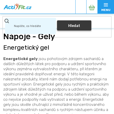
Přejít
Nákupní
na
obsah
košík
Hledat
Nápoje - Gely
Energetický gel
Energetické gely
jsou pohotovým zdrojem sacharidů a
dalších důležitých látek pro podporu a udržení sportovního
výkonu zejména vytrvalostního charakteru, při kterém je
ideální pravidelně doplňovat energii. V této kategorii
naleznete produkty, které nám dodají potřebnou energii na
sportovní výkon. Energetické gely jsou rychlým a praktickým
zdrojem látek důležitých na podporu a udržení sportovního
výkonu a je vhodné je užívat před, nebo během výkonu, aby
co nejvíce podpořily naši vytrvalost a energii. Energetické
gely jsou skvěle chutnající z mimořádně koncentrovaného
komplexu kvalitních sacharidů s rychlým nástupem účinku a