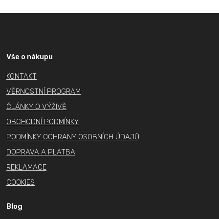
Z
á
p
a
Vše o nákupu
t
KONTAKT
í
VĚRNOSTNÍ PROGRAM
ČLÁNKY O VÝŽIVĚ
OBCHODNÍ PODMÍNKY
PODMÍNKY OCHRANY OSOBNÍCH ÚDAJŮ
DOPRAVA A PLATBA
REKLAMACE
COOKIES
Blog