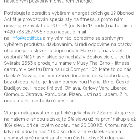
následným pozvolným přísunem energie.
Potřebujete poradit s výběrem energetických gelů? Obchod
Actifit je provozován specialisty na fitness, a proto nám
neváhejte zavolat od PO - PÁ (od 8 do 17 hodin) na tel. číslo
+420 733 257 995 nebo napsat e-mail
na:
info@actifit.cz
a my vám rádi poradíme se správným
výběrem produktu, dávkováním, či rádi odpovíme na otázky
ohledně jeho složení a doporučení. Máte chuť nás vidět
osobně? Náš hlavní sklad se nachází v Boskovicích, ulice Dr.
Svěráka 2553 a prodejnu máme v Muay Thai Brno - fitness
centrum v centru Brna na ulici Dornych 102. Máte to od nás
daleko? Nevadí, rádi vám zboží doručíme do každého kraje,
bez ohledu na to, je-li vám domovinou Praha, Brno, České
Budějovice, Hradec Králové, Jihlava, Karlovy Vary, Liberec,
Olomouc, Ostrava, Pardubice, Plzeň, Ústí nad Labem, Zlín,
nebo menší městečko či vesnice.
Víte jak nakupovat energetické gely chytře? Zaregistrujte se
na našem e-shopu a získejte 3% slevu už na první nákup a až
10% slevu při celkovém odběru nad 20 000 Kč. K tomu navíc,
když objednáte nad 1 000 Kč, dostanete dárek zdarma
a samozřejmě nesmí za stejnou částku chybět i doprava