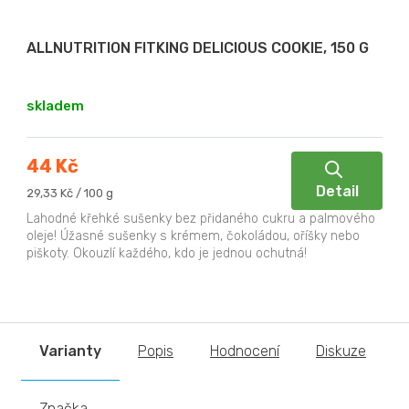
ALLNUTRITION FITKING DELICIOUS COOKIE, 150 G
skladem
44 Kč
Detail
Měrná
29,33 Kč / 100 g
cena:
Lahodné křehké sušenky bez přidaného cukru a palmového
oleje! Úžasné sušenky s krémem, čokoládou, oříšky nebo
piškoty. Okouzlí každého, kdo je jednou ochutná!
Varianty
Popis
Hodnocení
Diskuze
Značka