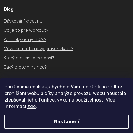
Blog
Dávkování kreatinu
Co je to pre workout?
Aminokyseliny BCAA
Může se proteinový prášek zkazit?
Který protein je nejlepší?
Jaký protein na noc?
Kontakt
Používáme cookies, abychom Vám umožnili pohodlné
prohlížení webu a díky analýze provozu webu neustále
+420
731 489 074
zlepšovali jeho funkce, výkon a použitelnost. Více
informací
zde
.
info@actifit.cz
Nastavení