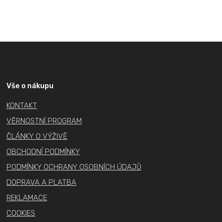
Z
á
p
a
Vše o nákupu
t
KONTAKT
í
VĚRNOSTNÍ PROGRAM
ČLÁNKY O VÝŽIVĚ
OBCHODNÍ PODMÍNKY
PODMÍNKY OCHRANY OSOBNÍCH ÚDAJŮ
DOPRAVA A PLATBA
REKLAMACE
COOKIES