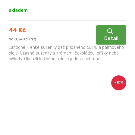
skladem
44 Kč
Detail
Měrná
od 0,34 Kč / 1 g
cena:
Lahodné křehké sušenky bez přidaného cukru a palmového
oleje! Úžasné sušenky s krémem, čokoládou, oříšky nebo
piškoty. Okouzlí každého, kdo je jednou ochutná!
–12 %
50 Kč