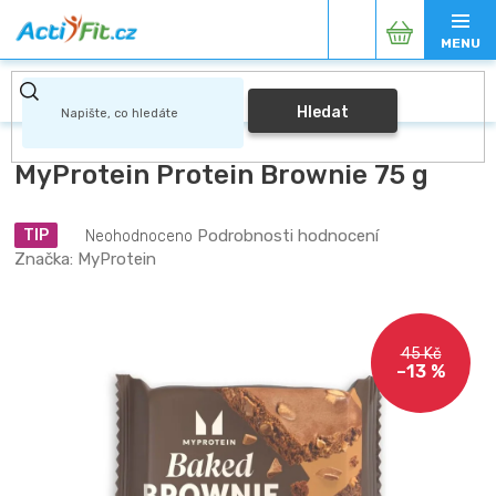
Přejít
Nákupní
na
obsah
košík
Hledat
MyProtein Protein Brownie 75 g
Průměrné
Podrobnosti hodnocení
TIP
Neohodnoceno
hodnocení
Značka:
MyProtein
produktu
je
0,0
z
45 Kč
5
–13 %
hvězdiček.