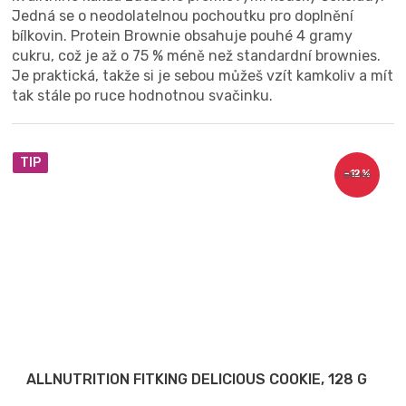
Jedná se o neodolatelnou pochoutku pro doplnění
bílkovin. Protein Brownie obsahuje pouhé 4 gramy
cukru, což je až o 75 % méně než standardní brownies.
Je praktická, takže si je sebou můžeš vzít kamkoliv a mít
tak stále po ruce hodnotnou svačinku.
TIP
–12 %
50 Kč
ALLNUTRITION FITKING DELICIOUS COOKIE, 128 G