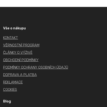
Z
á
p
a
Vše o nákupu
t
KONTAKT
í
VĚRNOSTNÍ PROGRAM
ČLÁNKY O VÝŽIVĚ
OBCHODNÍ PODMÍNKY
PODMÍNKY OCHRANY OSOBNÍCH ÚDAJŮ
DOPRAVA A PLATBA
REKLAMACE
COOKIES
Blog