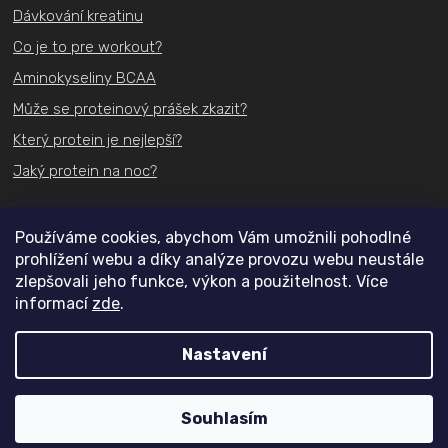
Dávkování kreatinu
Co je to pre workout?
Aminokyseliny BCAA
Může se proteinový prášek zkazit?
Který protein je nejlepší?
Jaký protein na noc?
Kontakt
Používáme cookies, abychom Vám umožnili pohodlné
prohlížení webu a díky analýze provozu webu neustále
+420
731 489 074
zlepšovali jeho funkce, výkon a použitelnost. Více
informací
zde
.
info@actifit.cz
Nastavení
Copyright 2026
Actifit.cz
. Všechna práva vyhrazena.
Souhlasím
Vytvořil Shoptet