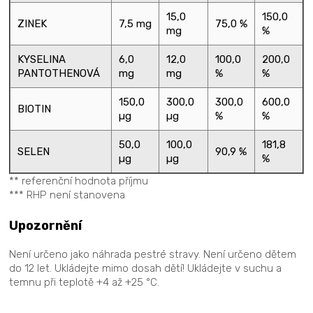
15,0
150,0
ZINEK
7,5 mg
75,0 %
mg
%
KYSELINA
6,0
12,0
100,0
200,0
PANTOTHENOVÁ
mg
mg
%
%
150,0
300,0
300,0
600,0
BIOTIN
µg
µg
%
%
50,0
100,0
181,8
SELEN
90,9 %
µg
µg
%
** referenční hodnota příjmu
*** RHP není stanovena
Upozornění
Není určeno jako náhrada pestré stravy. Není určeno dětem
do 12 let. Ukládejte mimo dosah dětí! Ukládejte v suchu a
temnu při teplotě +4 až +25 °C.