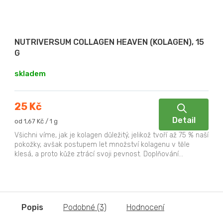
NUTRIVERSUM COLLAGEN HEAVEN (KOLAGEN), 15
G
skladem
25 Kč
Detail
Měrná
od 1,67 Kč / 1 g
cena:
Všichni víme, jak je kolagen důležitý, jelikož tvoří až 75 % naší
pokožky, avšak postupem let množství kolagenu v těle
klesá, a proto kůže ztrácí svoji pevnost. Doplňování...
Popis
Podobné (3)
Hodnocení