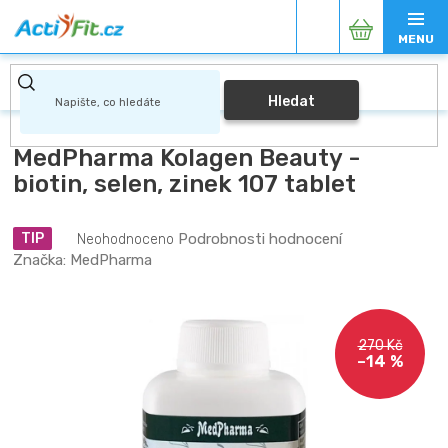
Přejít
Nákupní
na
obsah
košík
Hledat
MedPharma Kolagen Beauty -
biotin, selen, zinek 107 tablet
Průměrné
Podrobnosti hodnocení
TIP
Neohodnoceno
hodnocení
Značka:
MedPharma
produktu
je
0,0
z
270 Kč
5
–14 %
hvězdiček.