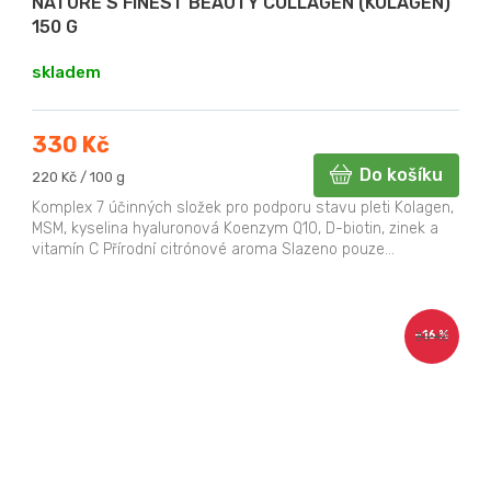
NATURE’S FINEST BEAUTY COLLAGEN (KOLAGEN)
150 G
skladem
330 Kč
Do košíku
Měrná
220 Kč / 100 g
cena:
Komplex 7 účinných složek pro podporu stavu pleti Kolagen,
MSM, kyselina hyaluronová Koenzym Q10, D-biotin, zinek a
vitamín C Přírodní citrónové aroma Slazeno pouze...
–16 %
30 Kč