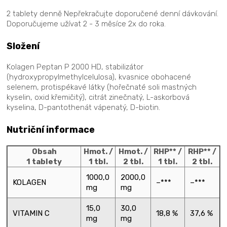
2 tablety denně Nepřekračujte doporučené denní dávkování.
Doporučujeme užívat 2 - 3 měsíce 2x do roka.
Složení
Kolagen Peptan P 2000 HD, stabilizátor
(hydroxypropylmethylcelulosa), kvasnice obohacené
selenem, protispékavé látky (hořečnaté soli mastných
kyselin, oxid křemičitý), citrát zinečnatý, L-askorbová
kyselina, D-pantothenát vápenatý, D-biotin.
Nutriční informace
Obsah
Hmot. /
Hmot. /
RHP** /
RHP** /
1 tablety
1 tbl.
2 tbl.
1 tbl.
2 tbl.
1000,0
2000,0
KOLAGEN
–***
–***
mg
mg
15,0
30,0
VITAMIN C
18,8 %
37,6 %
mg
mg