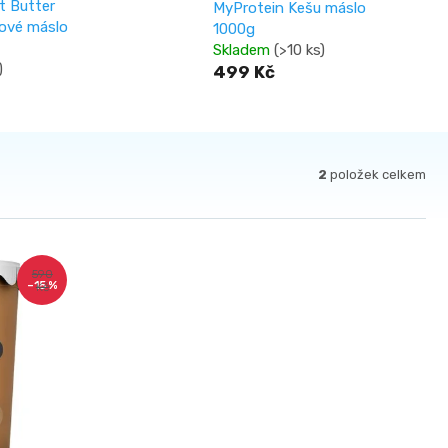
t Butter
MyProtein Kešu máslo
ové máslo
1000g
Skladem
(>10 ks)
)
499 Kč
2
položek celkem
590
–15 %
Kč