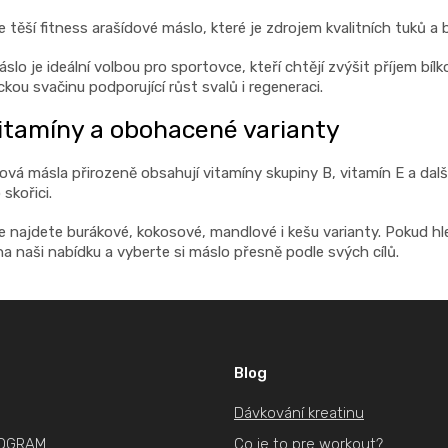
e těší fitness arašídové máslo, které je zdrojem kvalitních tuků a b
slo je ideální volbou pro sportovce, kteří chtějí zvýšit příjem bí
ckou svačinu podporující růst svalů i regeneraci.
vitamíny a obohacené varianty
hová másla přirozeně obsahují vitamíny skupiny B, vitamín E a dal
skořici.
e najdete burákové, kokosové, mandlové i kešu varianty. Pokud hl
na naši nabídku a vyberte si máslo přesně podle svých cílů.
Blog
Dávkování kreatinu
ROGRAM
Co je to pre workout?