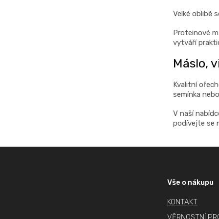
Velké oblibě s
Proteinové má
vytváří prakti
Máslo, 
Kvalitní ořec
semínka nebo 
V naší nabídc
podívejte se 
Z
á
p
Vše o nákupu
a
KONTAKT
t
í
VĚRNOSTNÍ P