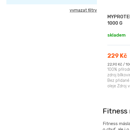
k
d
t
vymazat filtry
u
ů
MYPROTEI
k
1000 G
t
skladem
ů
229 Kč
Měrná
22,90 Kč / 10
cena:
100% přírod
zdroj bílkov
Bez přidané
oleje Zdroj v
Fitness 
Fitness másla
o chuť, ale i 