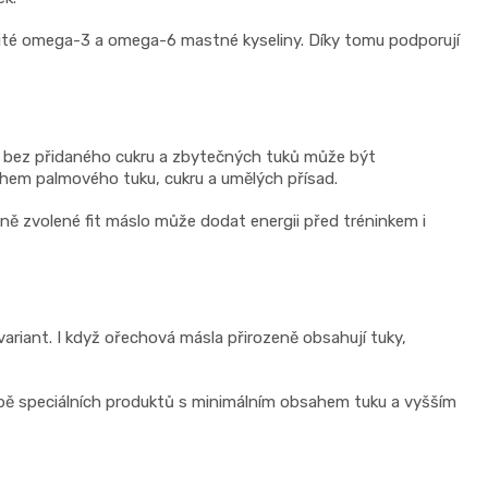
ležité omega-3 a omega-6 mastné kyseliny. Díky tomu podporují
o bez přidaného cukru a zbytečných tuků může být
hem palmového tuku, cukru a umělých přísad.
ně zvolené fit máslo může dodat energii před tréninkem i
ariant. I když ořechová másla přirozeně obsahují tuky,
odobě speciálních produktů s minimálním obsahem tuku a vyšším