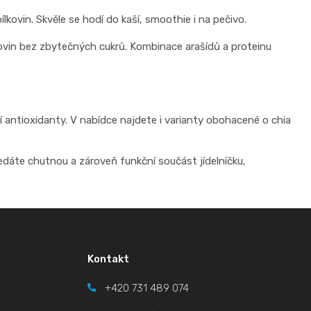
ílkovin. Skvěle se hodí do kaší, smoothie i na pečivo.
lkovin bez zbytečných cukrů. Kombinace arašídů a proteinu
ší antioxidanty. V nabídce najdete i varianty obohacené o chia
edáte chutnou a zároveň funkční součást jídelníčku,
Kontakt
+420
731 489 074