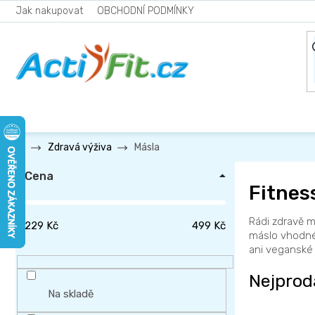
Přejít
Jak nakupovat
OBCHODNÍ PODMÍNKY
na
obsah
Másla
Zdravá výživa
P
Cena
o
Fitnes
s
Rádi zdravě m
t
229
Kč
499
Kč
máslo vhodné 
r
ani veganské 
a
Nejprod
n
Na skladě
n