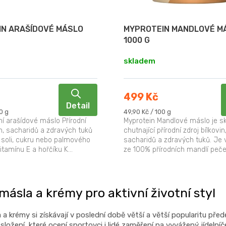
N ARAŠÍDOVÉ MÁSLO
MYPROTEIN MANDLOVÉ M
1000 G
skladem
499 Kč
Detail
Měrná
0 g
49,90 Kč / 100 g
cena:
ní arašídové máslo Přírodní
Myprotein Mandlové máslo je s
in, sacharidů a zdravých tuků
chutnající přírodní zdroj bílkovin
 soli, cukru nebo palmového
sacharidů a zdravých tuků. Je
itamínu E a hořčíku K...
ze 100% přírodních mandlí peč
jejich přirozené hnědé slupce.
O
v
másla a krémy pro aktivní životní styl
l
á
 a krémy si získávají v poslední době větší a větší popularitu před
d
o složení, které ocení sportovci i lidé zaměření na vyvážený jídelníč