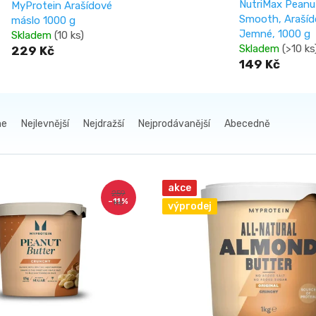
NutriMax Peanu
MyProtein Arašídové
Smooth, Arašíd
máslo 1000 g
Jemné, 1000 g
Skladem
(10 ks)
Skladem
(>10 ks
229 Kč
149 Kč
me
Nejlevnější
Nejdražší
Nejprodávanější
Abecedně
akce
259
–11 %
Kč
výprodej