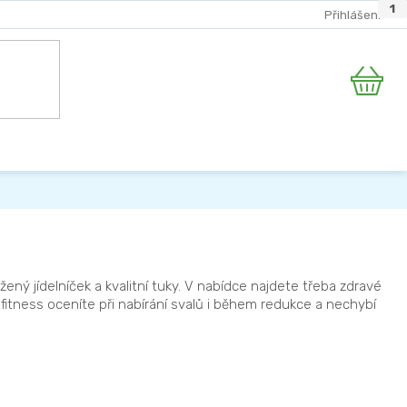
2
0
0
1
1
Přihlášení
Nákupní
košík
ený jídelníček a kvalitní tuky. V nabídce najdete třeba zdravé
itness oceníte při nabírání svalů i během redukce a nechybí