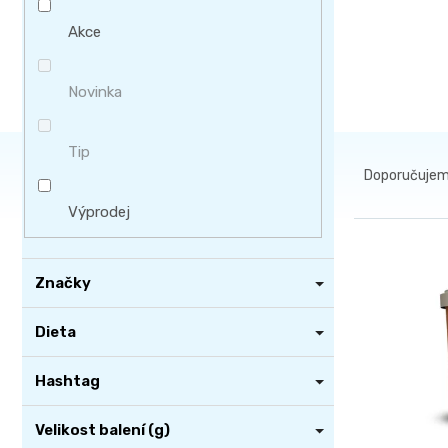
í
Akce
p
a
n
Novinka
e
l
Ř
Tip
a
Doporučuje
z
Výprodej
e
V
n
ý
í
Značky
p
p
i
Dieta
r
s
o
Hashtag
p
d
r
u
Velikost balení (g)
o