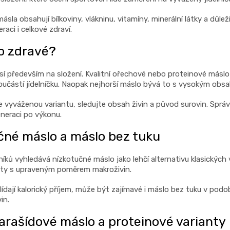
a
ásla obsahují bílkoviny, vlákninu, vitamíny, minerální látky a dů
c
eraci i celkové zdraví.
í
p
o zdravé?
r
v
í především na složení. Kvalitní ořechové nebo proteinové másl
k
částí jídelníčku. Naopak nejhorší máslo bývá to s vysokým obsa
y
 vyváženou variantu, sledujte obsah živin a původ surovin. Správ
v
neraci po výkonu.
ý
p
čné máslo a máslo bez tuku
i
s
ků vyhledává nízkotučné máslo jako lehčí alternativu klasických v
u
anty s upraveným poměrem makroživin.
 hlídají kalorický příjem, může být zajímavé i máslo bez tuku v p
in.
 arašídové máslo a proteinové varianty