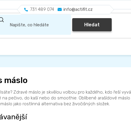
731 489 074
info@actifit.cz
Hledat
s máslo
lsáte? Zdravé máslo je skvělou volbou pro každého, kdo řeší vyváž
na pečivo, do kaší nebo do smoothie. Oblíbené arašídové máslo f
máslo jako rostlinná alternativa bez živočišných složek.
ávanější