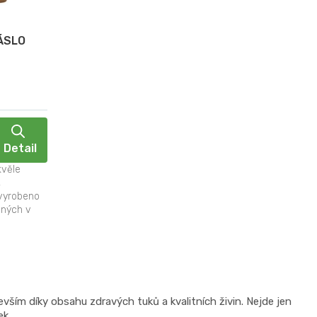
ÁSLO
Detail
kvěle
,
 vyrobeno
ených v
evším díky obsahu zdravých tuků a kvalitních živin. Nejde jen
ek.