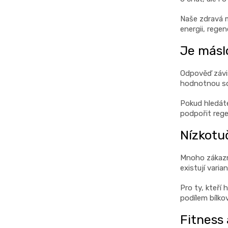
Naše zdravá m
energii, regen
Je másl
Odpověď závis
hodnotnou sou
Pokud hledáte
podpořit rege
Nízkotu
Mnoho zákazní
existují vari
Pro ty, kteří
podílem bílkov
Fitness