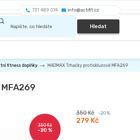
731 489 074
info@actifit.cz
Hledat
MADMAX Trhačky protiskluzové MFA269
tní fitness doplňky
é MFA269
350 Kč
–20 %
279 Kč
350 Kč
–20 %
Měrná
cena: