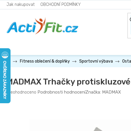
Přejít
Jak nakupovat
OBCHODNÍ PODMÍNKY
na
obsah
Fitness oblečení & doplňky
Sportovní výbava
Osta
MADMAX Trhačky protiskluzov
Průměrné
Podrobnosti hodnocení
Značka:
MADMAX
Neohodnoceno
hodnocení
produktu
je
0,0
z
5