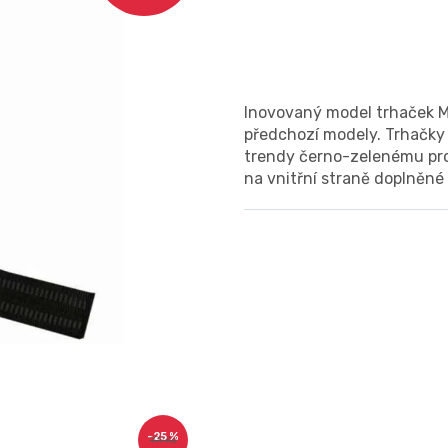
Inovovaný model trhaček 
předchozí modely. Trhačky j
trendy černo-zelenému pro
na vnitřní straně doplněné
–25 %
199 Kč