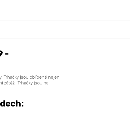
 -
 Trhačky jsou oblíbené nejen
í zátěži. Trhačky jsou na
odech: