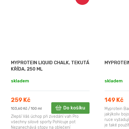
MYPROTEIN LIQUID CHALK, TEKUTÁ
MYPROTEI
KŘÍDA, 250 ML
skladem
skladem
259 Kč
149 Kč
Do košíku
Měrná
103,60 Kč / 100 ml
Myprotein Ba
cena:
jakýkoliv boj
Zlepší Váš úchop při zvedání vah Pro
ruce vyžaduj
všechny silové sporty Pohlcuje pot
je také použí
Nezanechává stopy na oblečení