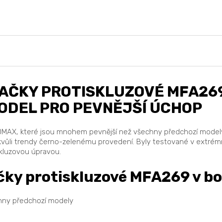
í, či...
chvíli, kdy třeba procvičujete...
ČKY PROTISKLUZOVÉ MFA269
ODEL PRO PEVNĚJŠÍ ÚCHOP
MAX, které jsou mnohem pevnější než všechny předchozí modely.
 kvůli trendy černo-zelenému provedení. Byly testované v extrémn
skluzovou úpravou.
ky protiskluzové MFA269 v b
hny předchozí modely
i