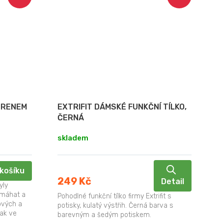
PRENEM
EXTRIFIT DÁMSKÉ FUNKČNÍ TÍLKO,
ČERNÁ
skladem
košíku
249 Kč
Detail
yly
omáhat a
Pohodlné funkční tílko firmy Extrifit s
ových a
potisky, kulatý výstřih. Černá barva s
tak ve
barevným a šedým potiskem.