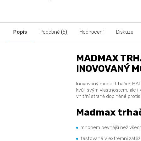
zpevnit zápěst
Popis
Podobné (5)
Hodnocení
Diskuze
MADMAX TRHA
INOVOVANÝ M
Inovovaný model trhaček MAD
kvůli svým vlastnostem, ale i
vnitřní straně doplněné proti
Madmax trhač
mnohem pevnější než všec
testované v extrémní zátěž