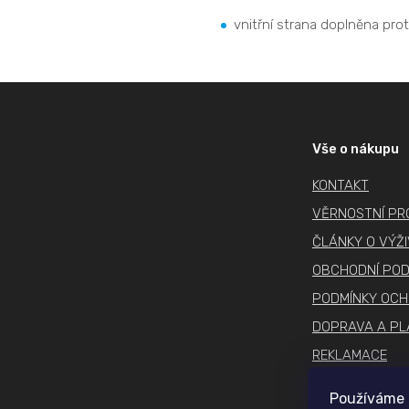
vnitřní strana doplněna pro
Z
á
p
Vše o nákupu
a
KONTAKT
t
í
VĚRNOSTNÍ P
ČLÁNKY O VÝŽ
OBCHODNÍ POD
PODMÍNKY OCH
DOPRAVA A PL
REKLAMACE
COOKIES
Používáme 