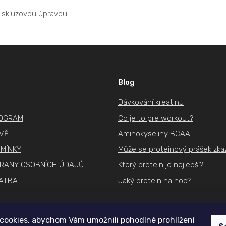
tiskluzovou úpravou
Blog
Dávkování kreatinu
ROGRAM
Co je to pre workout?
IVĚ
Aminokyseliny BCAA
MÍNKY
Může se proteinový prášek zkaz
RANY OSOBNÍCH ÚDAJŮ
Který protein je nejlepší?
ATBA
Jaký protein na noc?
cookies, abychom Vám umožnili pohodlné prohlížení