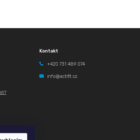
Kontakt
+420
731 489 074
info@actifit.cz
it?