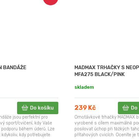
N BANDÁŽE
MADMAX TRHAČKY S NEO
MFA275 BLACK/PINK
skladem
239 Kč
Do košíku
Do 
ndáže jsou perfektní pro
Omotávkové trhačky MADMAX b
ový sport/cvičení, kdy Vaše
vyrobené s cílem maximálně p
í podporu během úderů. Lze
posilovat úchop při těžkých tah
t kdykoliv, kdy potřebujete
přítahových cvicích. Oceníte je 