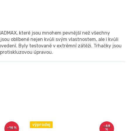
MADMAX, které jsou mnohem pevnější než všechny
sou oblíbené nejen kvůli svým vlastnostem, ale i kvůli
vedení. Byly testované v extrémní zátěži. Trhačky jsou
 protiskluzovou úpravou.
výprodej
–48
480 Kč
–14 %
280 Kč
%