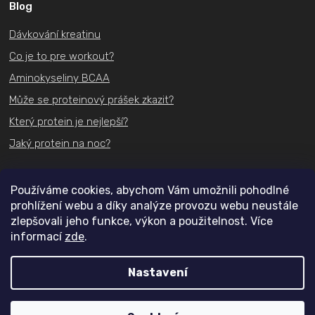
Blog
u
Dávkování kreatinu
Co je to pre workout?
Aminokyseliny BCAA
Může se proteinový prášek zkazit?
Který protein je nejlepší?
Jaký protein na noc?
Kontakt
Používáme cookies, abychom Vám umožnili pohodlné
prohlížení webu a díky analýze provozu webu neustále
+420
731 489 074
zlepšovali jeho funkce, výkon a použitelnost. Více
informací
zde
.
info@actifit.cz
Nastavení
Copyright 2026
Actifit.cz
. Všechna práva vyhrazena.