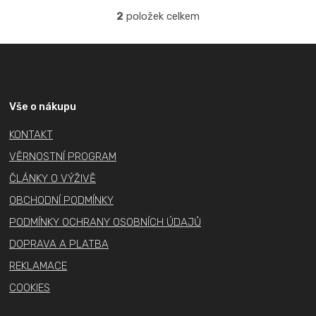
2
položek celkem
O
v
Z
l
á
á
p
d
a
a
Vše o nákupu
c
t
KONTAKT
í
í
p
VĚRNOSTNÍ PROGRAM
r
ČLÁNKY O VÝŽIVĚ
v
OBCHODNÍ PODMÍNKY
k
PODMÍNKY OCHRANY OSOBNÍCH ÚDAJŮ
y
v
DOPRAVA A PLATBA
ý
REKLAMACE
p
COOKIES
i
s