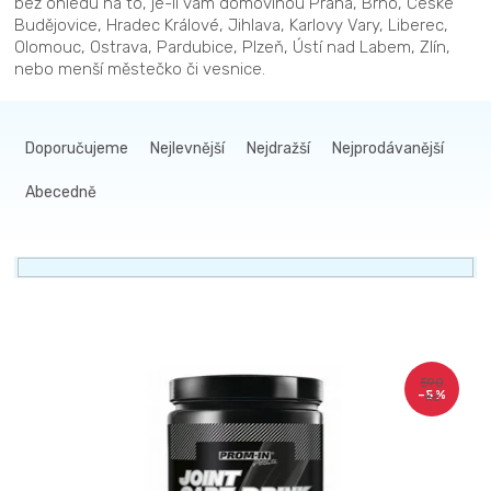
bez ohledu na to, je-li vám domovinou Praha, Brno, České
Budějovice, Hradec Králové, Jihlava, Karlovy Vary, Liberec,
Olomouc, Ostrava, Pardubice, Plzeň, Ústí nad Labem, Zlín,
nebo menší městečko či vesnice.
Ř
a
Doporučujeme
Nejlevnější
Nejdražší
Nejprodávanější
z
Abecedně
e
n
í
p
r
V
o
ý
d
590
–5 %
Kč
p
u
i
k
s
t