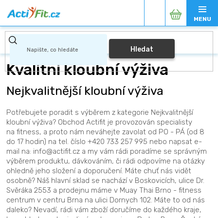
Přejít
Nákupní
na
obsah
košík
Hledat
Kvalitní kloubní výživa
Nejkvalitnější kloubní výživa
Potřebujete poradit s výběrem z kategorie Nejkvalitnější
kloubní výživa? Obchod Actifit je provozován specialisty
na fitness, a proto nám neváhejte zavolat od PO - PÁ (od 8
do 17 hodin) na tel. číslo +420 733 257 995 nebo napsat e-
mail na: info@actifit.cz a my vám rádi poradíme se správným
výběrem produktu, dávkováním, či rádi odpovíme na otázky
ohledně jeho složení a doporučení. Máte chuť nás vidět
osobně? Náš hlavní sklad se nachází v Boskovicích, ulice Dr.
Svěráka 2553 a prodejnu máme v Muay Thai Brno - fitness
centrum v centru Brna na ulici Dornych 102. Máte to od nás
daleko? Nevadí, rádi vám zboží doručíme do každého kraje,