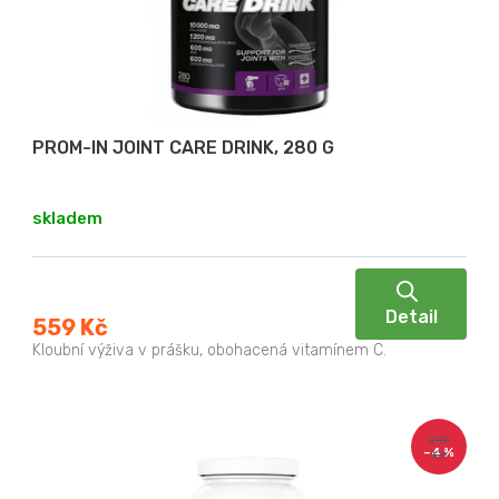
p
ů
r
o
d
u
PROM-IN JOINT CARE DRINK, 280 G
k
t
skladem
ů
Detail
559 Kč
Kloubní výživa v prášku, obohacená vitamínem C.
219
–4 %
Kč