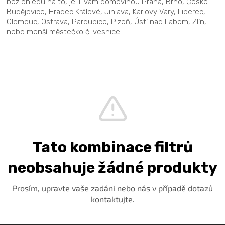
bez ohledu na to, je-li vám domovinou Praha, Brno, České
Budějovice, Hradec Králové, Jihlava, Karlovy Vary, Liberec,
Olomouc, Ostrava, Pardubice, Plzeň, Ústí nad Labem, Zlín,
nebo menší městečko či vesnice.