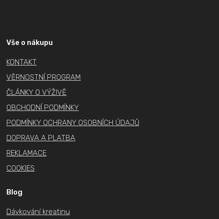
Z
á
p
a
Vše o nákupu
t
KONTAKT
í
VĚRNOSTNÍ PROGRAM
ČLÁNKY O VÝŽIVĚ
OBCHODNÍ PODMÍNKY
PODMÍNKY OCHRANY OSOBNÍCH ÚDAJŮ
DOPRAVA A PLATBA
REKLAMACE
COOKIES
Blog
Dávkování kreatinu