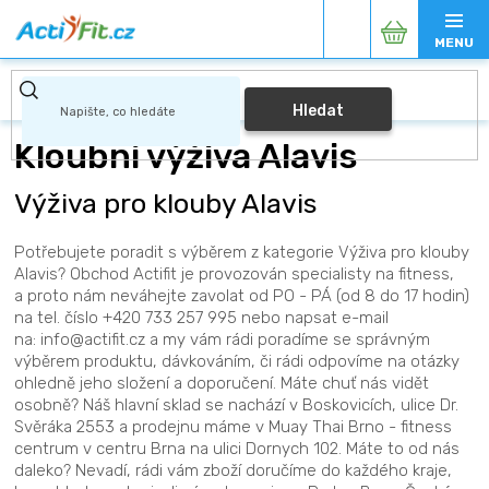
Přejít
Nákupní
na
obsah
košík
Hledat
Kloubní výživa Alavis
Výživa pro klouby Alavis
Potřebujete poradit s výběrem z kategorie Výživa pro klouby
Alavis? Obchod Actifit je provozován specialisty na fitness,
a proto nám neváhejte zavolat od PO - PÁ (od 8 do 17 hodin)
na tel. číslo +420 733 257 995 nebo napsat e-mail
na: info@actifit.cz a my vám rádi poradíme se správným
výběrem produktu, dávkováním, či rádi odpovíme na otázky
ohledně jeho složení a doporučení. Máte chuť nás vidět
osobně? Náš hlavní sklad se nachází v Boskovicích, ulice Dr.
Svěráka 2553 a prodejnu máme v Muay Thai Brno - fitness
centrum v centru Brna na ulici Dornych 102. Máte to od nás
daleko? Nevadí, rádi vám zboží doručíme do každého kraje,