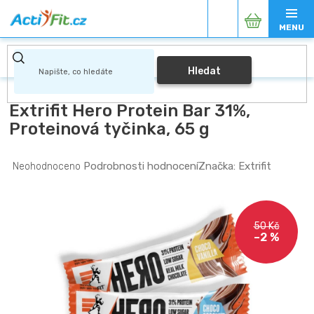
Přejít
Nákupní
na
obsah
košík
Hledat
Extrifit Hero Protein Bar 31%,
Proteinová tyčinka, 65 g
Průměrné
Podrobnosti hodnocení
Značka:
Extrifit
Neohodnoceno
hodnocení
produktu
je
0,0
50 Kč
z
–2 %
5
hvězdiček.