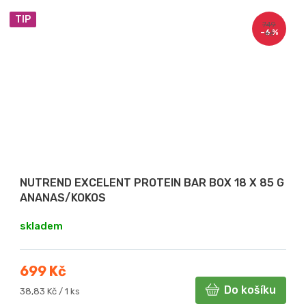
TIP
749
–6 %
Kč
NUTREND EXCELENT PROTEIN BAR BOX 18 X 85 G
ANANAS/KOKOS
skladem
699 Kč
Do košíku
Měrná
38,83 Kč / 1 ks
cena: