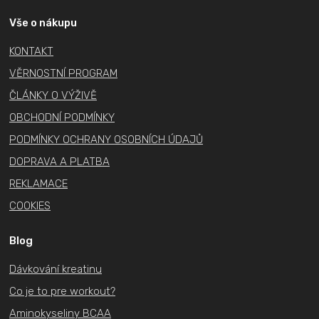
p
a
Vše o nákupu
t
KONTAKT
í
VĚRNOSTNÍ PROGRAM
ČLÁNKY O VÝŽIVĚ
OBCHODNÍ PODMÍNKY
PODMÍNKY OCHRANY OSOBNÍCH ÚDAJŮ
DOPRAVA A PLATBA
REKLAMACE
COOKIES
Blog
Dávkování kreatinu
Co je to pre workout?
Aminokyseliny BCAA