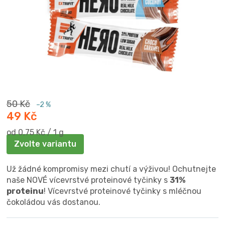
50 Kč
–2 %
49 Kč
Měrná
od 0,75 Kč / 1 g
cena:
Zvolte variantu
Už žádné kompromisy mezi chutí a výživou! Ochutnejte
naše NOVÉ vícevrstvé proteinové tyčinky s
31%
proteinu
! Vícevrstvé proteinové tyčinky s mléčnou
čokoládou vás dostanou.