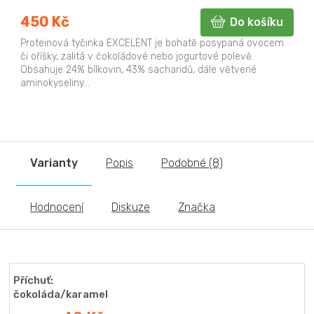
450 Kč
Do košíku
Proteinová tyčinka EXCELENT je bohatě posypaná ovocem
či oříšky, zalitá v čokoládové nebo jogurtové polevě.
Obsahuje 24% bílkovin, 43% sacharidů, dále větvené
aminokyseliny...
Varianty
Popis
Podobné (8)
Hodnocení
Diskuze
Značka
Příchuť:
čokoláda/karamel