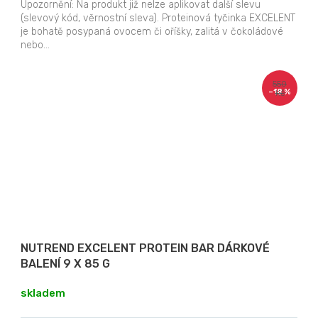
Upozornění: Na produkt již nelze aplikovat další slevu
(slevový kód, věrnostní sleva). Proteinová tyčinka EXCELENT
je bohatě posypaná ovocem či oříšky, zalitá v čokoládové
nebo...
550
–18 %
Kč
NUTREND EXCELENT PROTEIN BAR DÁRKOVÉ
BALENÍ 9 X 85 G
skladem