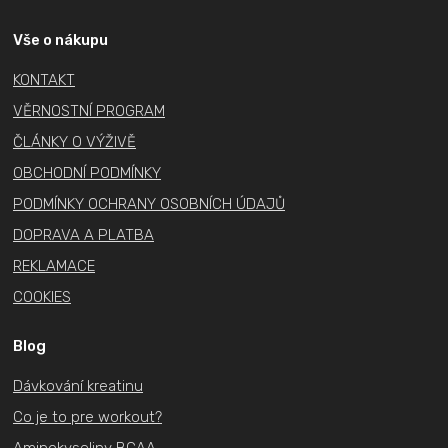
p
a
Vše o nákupu
t
KONTAKT
í
VĚRNOSTNÍ PROGRAM
ČLÁNKY O VÝŽIVĚ
OBCHODNÍ PODMÍNKY
PODMÍNKY OCHRANY OSOBNÍCH ÚDAJŮ
DOPRAVA A PLATBA
REKLAMACE
COOKIES
Blog
Dávkování kreatinu
Co je to pre workout?
Aminokyseliny BCAA