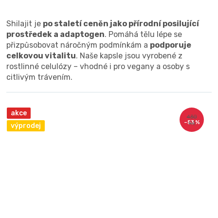
Shilajit je
po staletí ceněn jako přírodní posilující
prostředek a adaptogen
. Pomáhá tělu lépe se
přizpůsobovat náročným podmínkám a
podporuje
celkovou vitalitu
. Naše kapsle jsou vyrobené z
rostlinné celulózy – vhodné i pro vegany a osoby s
citlivým trávením.
akce
430
–53 %
Kč
výprodej