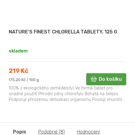
NATURE’S FINEST CHLORELLA TABLETY, 125 G
skladem
219 Kč
Do košíku
Měrná
175,20 Kč / 100 g
cena:
100% z ekologického zemědělství Ve formě tablet pro
snadné použití Přírodní zdroj chlorofylu Bohatá na železo
Podporují přirozenou detoxikaci organismu Posilují imunitní...
Popis
Podobné (8)
Hodnocení