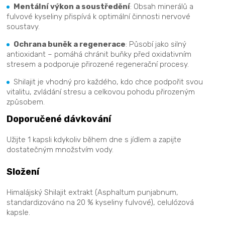
Mentální výkon a soustředění
: Obsah minerálů a
fulvové kyseliny přispívá k optimální činnosti nervové
soustavy.
Ochrana buněk a regenerace
: Působí jako silný
antioxidant – pomáhá chránit buňky před oxidativním
stresem a podporuje přirozené regenerační procesy.
Shilajit je vhodný pro každého, kdo chce podpořit svou
vitalitu, zvládání stresu a celkovou pohodu přirozeným
způsobem.
Doporučené dávkování
Užijte 1 kapsli kdykoliv během dne s jídlem a zapijte
dostatečným množstvím vody.
Složení
Himalájský Shilajit extrakt (Asphaltum punjabnum,
standardizováno na 20 % kyseliny fulvové), celulózová
kapsle.