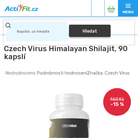
Přejít
Nákupní
na
obsah
košík
Hledat
Czech Virus Himalayan Shilajit, 90
kapslí
Průměrné
Podrobnosti hodnocení
Značka:
Czech Virus
Neohodnoceno
hodnocení
produktu
je
0,0
460 Kč
z
–15 %
5
hvězdiček.