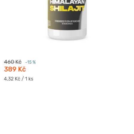
460 Kč
–15 %
389 Kč
Měrná
4,32 Kč / 1 ks
cena: