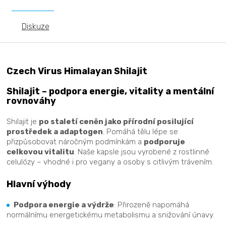
Diskuze
Czech Virus Himalayan Shilajit
Shilajit – podpora energie, vitality a mentální
rovnováhy
Shilajit je
po staletí ceněn jako přírodní posilující
prostředek a adaptogen
. Pomáhá tělu lépe se
přizpůsobovat náročným podmínkám a
podporuje
celkovou vitalitu
. Naše kapsle jsou vyrobené z rostlinné
celulózy – vhodné i pro vegany a osoby s citlivým trávením.
Hlavní výhody
Podpora energie a výdrže
: Přirozeně napomáhá
normálnímu energetickému metabolismu a snižování únavy.