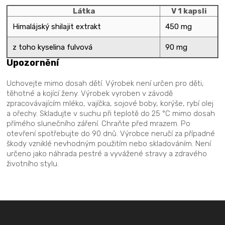
Látka
V 1 kapsli
Himalájský shilajit extrakt
450 mg
z toho kyselina fulvová
90 mg
Upozornění
Uchovejte mimo dosah dětí. Výrobek není určen pro děti,
těhotné a kojící ženy. Výrobek vyroben v závodě
zpracovávajícím mléko, vajíčka, sojové boby, korýše, rybí olej
a ořechy. Skladujte v suchu při teplotě do 25 °C mimo dosah
přímého slunečního záření. Chraňte před mrazem. Po
otevření spotřebujte do 90 dnů. Výrobce neručí za případné
škody vzniklé nevhodným použitím nebo skladováním. Není
určeno jako náhrada pestré a vyvážené stravy a zdravého
životního stylu.
Z
á