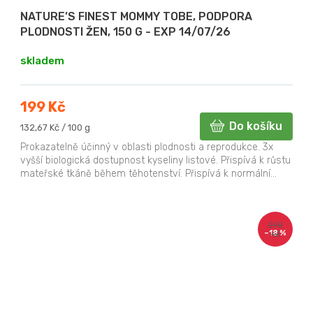
NATURE’S FINEST MOMMY TOBE, PODPORA
PLODNOSTI ŽEN, 150 G - EXP 14/07/26
skladem
199 Kč
Do košíku
Měrná
132,67 Kč / 100 g
cena:
Prokazatelně účinný v oblasti plodnosti a reprodukce. 3x
vyšší biologická dostupnost kyseliny listové. Přispívá k růstu
mateřské tkáně během těhotenství. Přispívá k normální...
270
–18 %
Kč