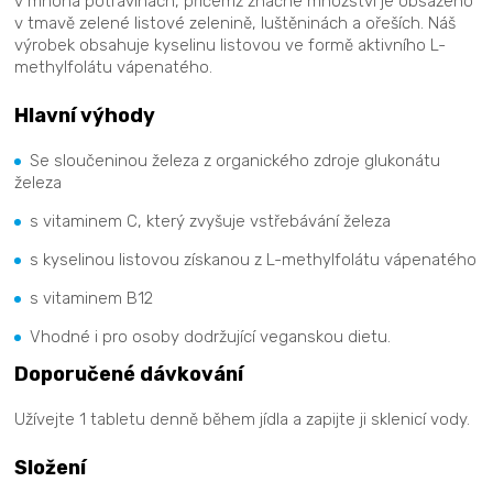
v mnoha potravinách, přičemž značné množství je obsaženo
v tmavě zelené listové zelenině, luštěninách a ořeších. Náš
výrobek obsahuje kyselinu listovou ve formě aktivního L-
methylfolátu vápenatého.
Hlavní výhody
Se sloučeninou železa z organického zdroje glukonátu
železa
s vitaminem C, který zvyšuje vstřebávání železa
s kyselinou listovou získanou z L-methylfolátu vápenatého
s vitaminem B12
Vhodné i pro osoby dodržující veganskou dietu.
Doporučené dávkování
Užívejte 1 tabletu denně během jídla a zapijte ji sklenicí vody.
Složení