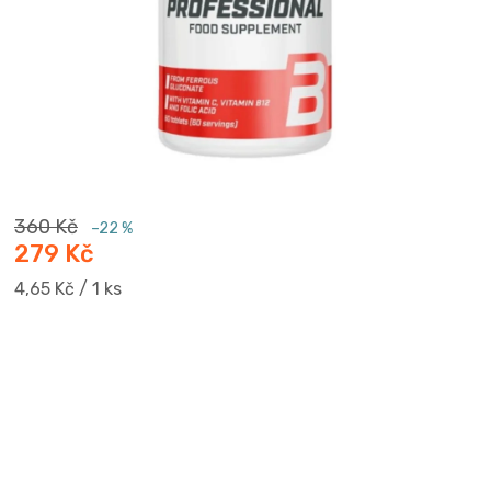
360 Kč
–22 %
279 Kč
Měrná
4,65 Kč / 1 ks
cena: