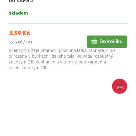
60 KAPSLÍ
skladem
339 Kč
Do košíku
Měrná
5,65 Kč / 1 ks
cena:
Koenzym Q10 je vitaminu podobná látka nacházející se
přirozeně v buňkách lidského těla. Ve vodě rozpustný
koenzym Q10 obohacen o vitamíny, betakaroten a
selen. Koenzym Q10...
280
–21 %
Kč