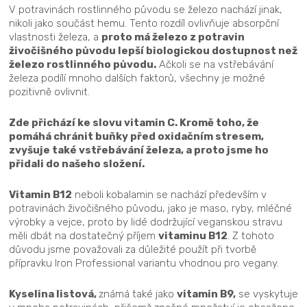
V potravinách rostlinného původu se železo nachází jinak,
nikoli jako součást hemu. Tento rozdíl ovlivňuje absorpční
vlastnosti železa, a
proto má železo z potravin
živočišného původu lepší biologickou dostupnost než
železo rostlinného původu.
Ačkoli se na vstřebávání
železa podílí mnoho dalších faktorů, všechny je možné
pozitivně ovlivnit.
Zde přichází ke slovu vitamin C. Kromě toho, že
pomáhá chránit buňky před oxidačním stresem,
zvyšuje také vstřebávání železa, a proto jsme ho
přidali do našeho složení.
Vitamin B12
neboli kobalamin se nachází především v
potravinách živočišného původu, jako je maso, ryby, mléčné
výrobky a vejce, proto by lidé dodržující veganskou stravu
měli dbát na dostatečný příjem
vitaminu B12
. Z tohoto
důvodu jsme považovali za důležité použít při tvorbě
přípravku Iron Professional variantu vhodnou pro vegany.
Kyselina listová,
známá také jako
vitamin B9,
se vyskytuje