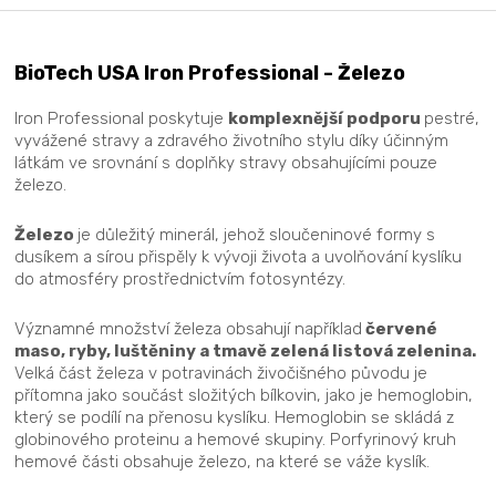
BioTech USA Iron Professional - Železo
Iron Professional poskytuje
komplexnější podporu
pestré,
vyvážené stravy a zdravého životního stylu díky účinným
látkám ve srovnání s doplňky stravy obsahujícími pouze
železo.
Železo
je důležitý minerál, jehož sloučeninové formy s
dusíkem a sírou přispěly k vývoji života a uvolňování kyslíku
do atmosféry prostřednictvím fotosyntézy.
Významné množství železa obsahují například
červené
maso, ryby, luštěniny a tmavě zelená listová zelenina.
Velká část železa v potravinách živočišného původu je
přítomna jako součást složitých bílkovin, jako je hemoglobin,
který se podílí na přenosu kyslíku. Hemoglobin se skládá z
globinového proteinu a hemové skupiny. Porfyrinový kruh
hemové části obsahuje železo, na které se váže kyslík.