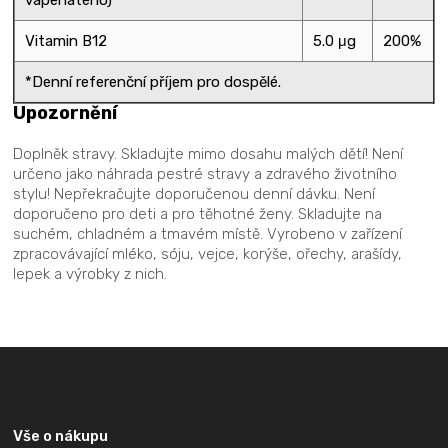
Vitamin B12
5.0 μg
200%
*Denní referenční příjem pro dospělé.
Upozornění
Doplněk stravy. Skladujte mimo dosahu malých dětí! Není
určeno jako náhrada pestré stravy a zdravého životního
stylu! Nepřekračujte doporučenou denní dávku. Není
doporučeno pro deti a pro těhotné ženy. Skladujte na
suchém, chladném a tmavém místě. Vyrobeno v zařízení
zpracovávající mléko, sóju, vejce, korýše, ořechy, arašídy,
lepek a výrobky z nich.
Z
á
p
a
Vše o nákupu