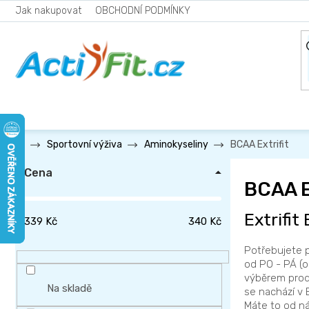
Přejít
Jak nakupovat
OBCHODNÍ PODMÍNKY
na
obsah
BCAA Extrifit
Sportovní výživa
Aminokyseliny
P
Cena
o
BCAA E
s
Extrifi
t
339
Kč
340
Kč
r
Potřebujete p
a
od PO - PÁ (o
n
výběrem produ
Na skladě
se nachází v 
n
Máte to od ná