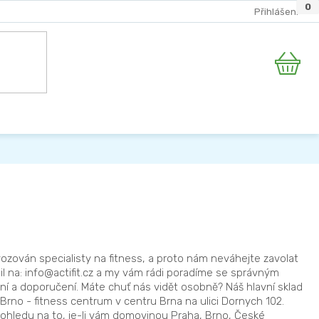
0
0
0
0
1
Přihlášení
Nákupní
košík
vozován specialisty na fitness, a proto nám neváhejte zavolat
il na: info@actifit.cz a my vám rádi poradíme se správným
í a doporučení. Máte chuť nás vidět osobně? Náš hlavní sklad
Brno - fitness centrum v centru Brna na ulici Dornych 102.
 ohledu na to, je-li vám domovinou Praha, Brno, České