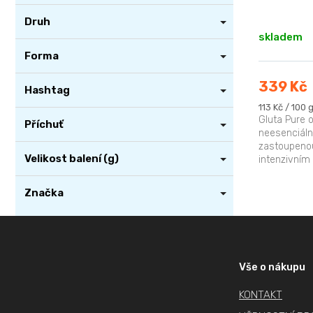
k
t
Druh
skladem
ů
Forma
339 Kč
Hashtag
Měrná
113 Kč / 100 
cena:
Gluta Pure 
Příchuť
neesenciáln
zastoupenou
Velikost balení (g)
intenzivním 
spotřebě glu
Značka
Z
vymazat filtry
á
p
Vše o nákupu
a
KONTAKT
t