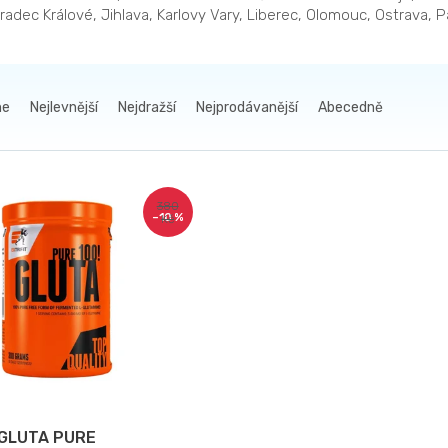
radec Králové, Jihlava, Karlovy Vary, Liberec, Olomouc, Ostrava,
me
Nejlevnější
Nejdražší
Nejprodávanější
Abecedně
380
–10 %
Kč
 GLUTA PURE