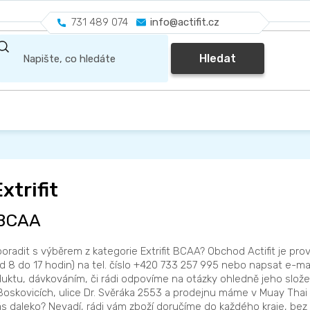
731 489 074
info@actifit.cz
Hledat
xtrifit
t BCAA
oradit s výběrem z kategorie Extrifit BCAA? Obchod Actifit je pro
d 8 do 17 hodin) na tel. číslo +420 733 257 995 nebo napsat e-ma
ktu, dávkováním, či rádi odpovíme na otázky ohledně jeho složen
Boskovicích, ulice Dr. Svěráka 2553 a prodejnu máme v Muay Thai 
s daleko? Nevadí, rádi vám zboží doručíme do každého kraje, bez