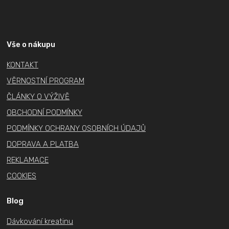
Z
á
p
a
Vše o nákupu
t
KONTAKT
í
VĚRNOSTNÍ PROGRAM
ČLÁNKY O VÝŽIVĚ
OBCHODNÍ PODMÍNKY
PODMÍNKY OCHRANY OSOBNÍCH ÚDAJŮ
DOPRAVA A PLATBA
REKLAMACE
COOKIES
Blog
Dávkování kreatinu