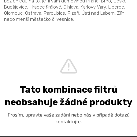
bez ohledu na to, je-li vám domovinou Praha, Brno, České
Budějovice, Hradec Králové, Jihlava, Karlovy Vary, Liberec,
Olomouc, Ostrava, Pardubice, Plzeň, Ústí nad Labem, Zlín,
nebo menší městečko či vesnice.