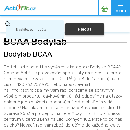
Přejít
Nákupní
na
obsah
košík
Hledat
BCAA Bodylab
Bodylab BCAA
Potřebujete poradit s výběrem z kategorie Bodylab BCAA?
Obchod Actifit je provozován specialisty na fitness, a proto
nám neváhejte zavolat od PO - PÁ (od 8 do 17 hodin) na tel.
číslo +420 733 257 995 nebo napsat e-mail
na: info@actifit.cz a my vám rádi poradíme se správným
výběrem produktu, dávkováním, či rádi odpovíme na otázky
ohledně jeho složení a doporučení. Máte chuť nás vidět
osobně? Náš hlavní sklad se nachází v Boskovicích, ulice Dr.
Svěráka 2553 a prodejnu máme v Muay Thai Brno - fitness
centrum v centru Brna na ulici Dornych 102. Máte to od nás
daleko? Nevadí, rádi vám zboží doručíme do každého kraje,