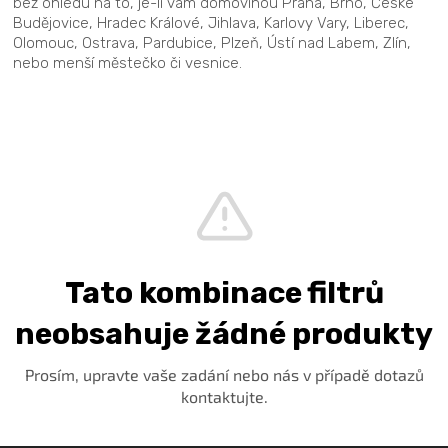
bez ohledu na to, je-li vám domovinou Praha, Brno, České
Budějovice, Hradec Králové, Jihlava, Karlovy Vary, Liberec,
Olomouc, Ostrava, Pardubice, Plzeň, Ústí nad Labem, Zlín,
nebo menší městečko či vesnice.