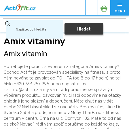
Přejít
Nákupní
na
obsah
košík
Hledat
Amix vitamíny
Amix vitamín
Potřebujete poradit s výběrem z kategorie Amix vitamíny?
Obchod Actifit je provozován specialisty na fitness, a proto
nám neváhejte zavolat od PO - PÁ (od 8 do 17 hodin) na tel.
číslo +420 733 257 995 nebo napsat e-mail
na: info@actifit.cz a my vám rádi poradíme se správným
výběrem produktu, dávkováním, či rádi odpovíme na otázky
ohledně jeho složení a doporučení. Máte chuť nás vidět
osobně? Náš hlavní sklad se nachází v Boskovicích, ulice Dr.
Svěráka 2553 a prodejnu máme v Muay Thai Brno - fitness
centrum v centru Brna na ulici Dornych 102. Máte to od nás
daleko? Nevadí, rádi vám zboží doručíme do každého kraje,