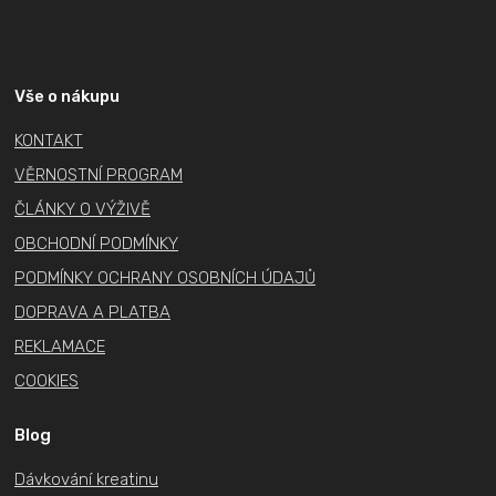
Z
á
p
a
Vše o nákupu
t
KONTAKT
í
VĚRNOSTNÍ PROGRAM
ČLÁNKY O VÝŽIVĚ
OBCHODNÍ PODMÍNKY
PODMÍNKY OCHRANY OSOBNÍCH ÚDAJŮ
DOPRAVA A PLATBA
REKLAMACE
COOKIES
Blog
Dávkování kreatinu