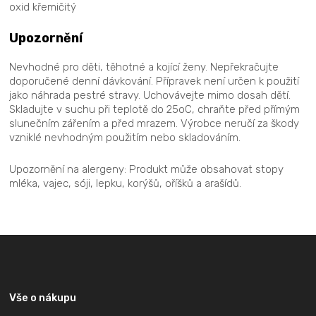
oxid křemičitý
Upozornění
Nevhodné pro děti, těhotné a kojící ženy. Nepřekračujte
doporučené denní dávkování. Přípravek není určen k použití
jako náhrada pestré stravy. Uchovávejte mimo dosah dětí.
Skladujte v suchu při teplotě do 25oC, chraňte před přímým
slunečním zářením a před mrazem. Výrobce neručí za škody
vzniklé nevhodným použitím nebo skladováním.
Upozornění na alergeny: Produkt může obsahovat stopy
mléka, vajec, sóji, lepku, korýšů, oříšků a arašídů.
Z
á
p
a
Vše o nákupu