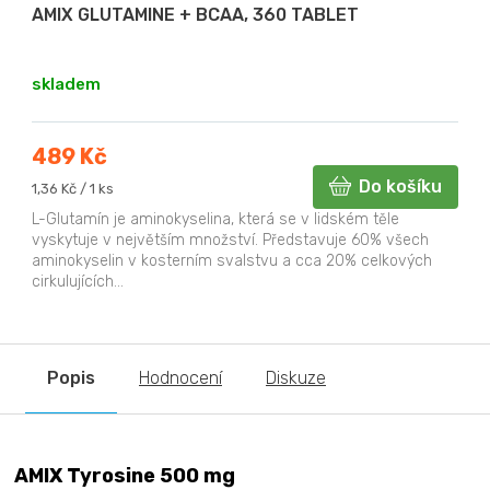
AMIX GLUTAMINE + BCAA, 360 TABLET
skladem
489 Kč
Do košíku
Měrná
1,36 Kč / 1 ks
cena:
L-Glutamín je aminokyselina, která se v lidském těle
vyskytuje v největším množství. Představuje 60% všech
aminokyselin v kosterním svalstvu a cca 20% celkových
cirkulujících...
Popis
Hodnocení
Diskuze
AMIX Tyrosine 500 mg