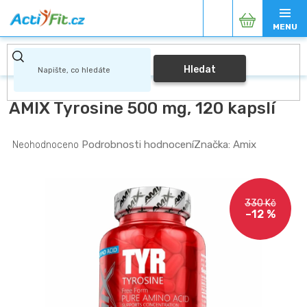
Přejít
Nákupní
na
obsah
košík
Hledat
AMIX Tyrosine 500 mg, 120 kapslí
Průměrné
Podrobnosti hodnocení
Značka:
Amix
Neohodnoceno
hodnocení
produktu
je
0,0
330 Kč
z
–12 %
5
hvězdiček.