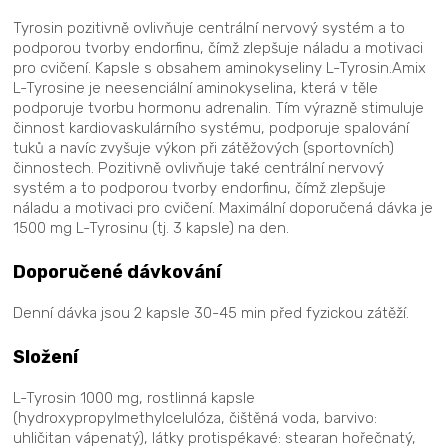
Tyrosin pozitivně ovlivňuje centrální nervový systém a to
podporou tvorby endorfinu, čímž zlepšuje náladu a motivaci
pro cvičení. Kapsle s obsahem aminokyseliny L-Tyrosin.Amix
L-Tyrosine je neesenciální aminokyselina, která v těle
podporuje tvorbu hormonu adrenalin. Tím výrazně stimuluje
činnost kardiovaskulárního systému, podporuje spalování
tuků a navíc zvyšuje výkon při zátěžových (sportovních)
činnostech. Pozitivně ovlivňuje také centrální nervový
systém a to podporou tvorby endorfinu, čímž zlepšuje
náladu a motivaci pro cvičení. Maximální doporučená dávka je
1500 mg L-Tyrosinu (tj. 3 kapsle) na den.
Doporučené dávkování
Denní dávka jsou 2 kapsle 30-45 min před fyzickou zátěží.
Složení
L-Tyrosin 1000 mg, rostlinná kapsle
(hydroxypropylmethylcelulóza, čištěná voda, barvivo:
uhličitan vápenatý), látky protispékavé: stearan hořečnatý,