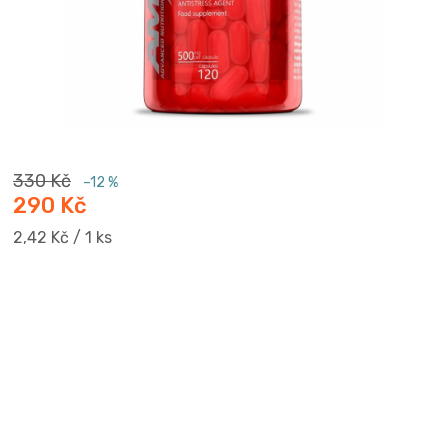
330 Kč
–12 %
290 Kč
Měrná
2,42 Kč / 1 ks
cena: