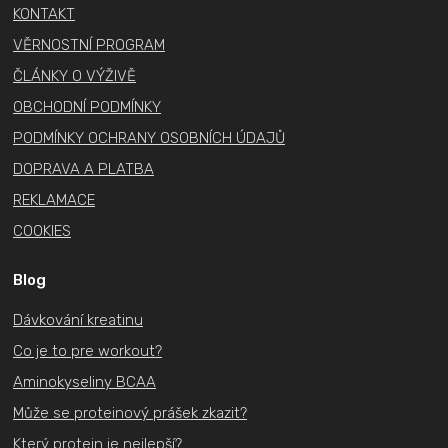
t
KONTAKT
í
VĚRNOSTNÍ PROGRAM
ČLÁNKY O VÝŽIVĚ
OBCHODNÍ PODMÍNKY
PODMÍNKY OCHRANY OSOBNÍCH ÚDAJŮ
DOPRAVA A PLATBA
REKLAMACE
COOKIES
Blog
Dávkování kreatinu
Co je to pre workout?
Aminokyseliny BCAA
Může se proteinový prášek zkazit?
Který protein je nejlepší?