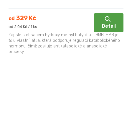
329 Kč
od
Detail
Měrná
od 2,04 Kč / 1 ks
cena:
Kapsle s obsahem hydroxy methyl butyrátu - HMB. HMB je
tělu vlastní látka, která podporuje regulaci katabolickéhého
hormonu, čímž zesiluje antikatabolické a anabolické
procesy....