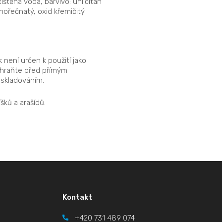
ištěná voda, barvivo: uhličitan
hořečnatý, oxid křemičitý
 není určen k použití jako
 chraňte před přímým
 skladováním.
šků a arašídů.
Kontakt
+420
731 489 074