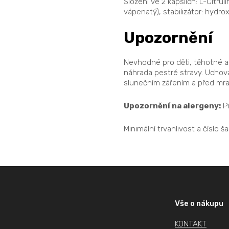
Složení ve 2 kapslích: L-Citru
vápenatý), stabilizátor: hydr
Upozornění
Nevhodné pro děti, těhotné a 
náhrada pestré stravy. Uchov
slunečním zářením a před mra
Upozornění na alergeny:
Pr
Minimální trvanlivost a číslo 
Z
á
p
Vše o nákupu
a
KONTAKT
t