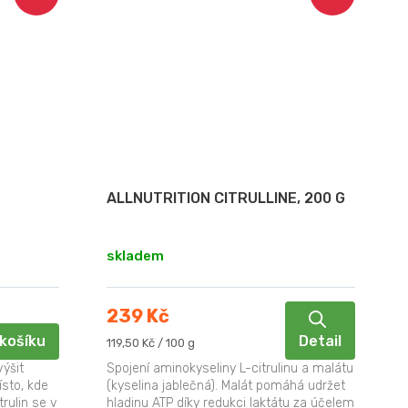
E
ALLNUTRITION CITRULLINE, 200 G
skladem
239 Kč
košíku
Detail
Měrná
119,50 Kč / 100 g
cena:
výšit
Spojení aminokyseliny L-citrulinu a malátu
ísto, kde
(kyselina jablečná). Malát pomáhá udržet
trulin se v
hladinu ATP díky redukci laktátu za účelem