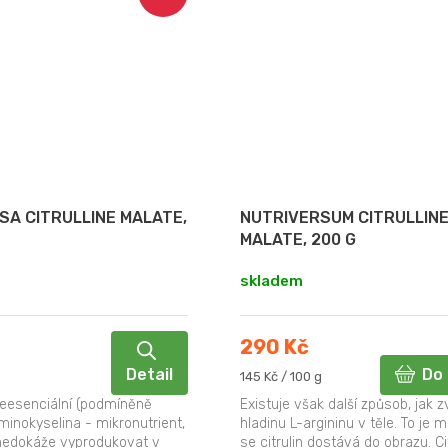
SA CITRULLINE MALATE,
NUTRIVERSUM CITRULLIN
MALATE, 200 G
skladem
290 Kč
Detail
Do 
Měrná
145 Kč / 100 g
cena:
 neesenciální (podmíněně
Existuje však další způsob, jak z
minokyselina - mikronutrient,
hladinu L-argininu v těle. To je m
o nedokáže vyprodukovat v
se citrulin dostává do obrazu. Ci