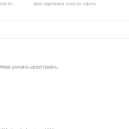
žeme ho
lepší regenerace svalů po výkonu.
). Malát pomáhá udržet hladinu