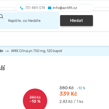
731 489 074
info@actifit.cz
Hledat
AMIX CitruLyn 750 mg, 120 kapslí
lin
lí
380 Kč
–10 %
339 Kč
380 Kč
–10 %
Měrná
2,83 Kč / 1 ks
cena: