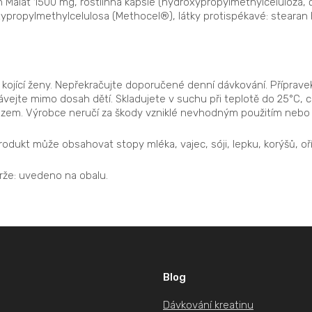
lin Malát 1500 mg, rostlinná kapsle (hydroxypropylmethylcelulóza, č
oxypropylmethylcelulosa (Methocel®), látky protispékavé: stearan 
kojící ženy. Nepřekračujte doporučené denní dávkování. Přípravek
ávejte mimo dosah dětí. Skladujete v suchu při teplotě do 25°C,
zem. Výrobce neručí za škody vzniklé nevhodným použitím nebo
odukt může obsahovat stopy mléka, vajec, sóji, lepku, korýšů, oří
šarže: uvedeno na obalu.
Blog
Dávkování kreatinu