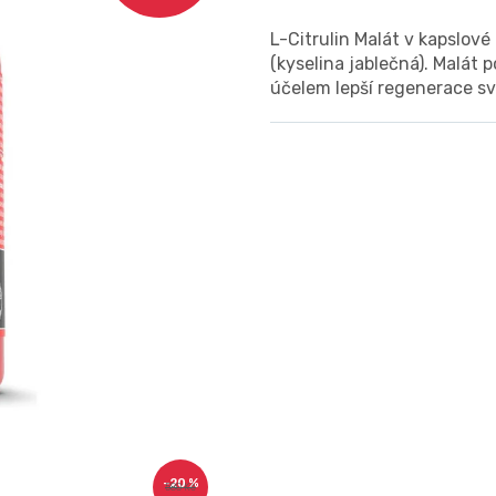
L-Citrulin Malát v kapslové
(kyselina jablečná). Malát
účelem lepší regenerace sv
–20 %
580 Kč