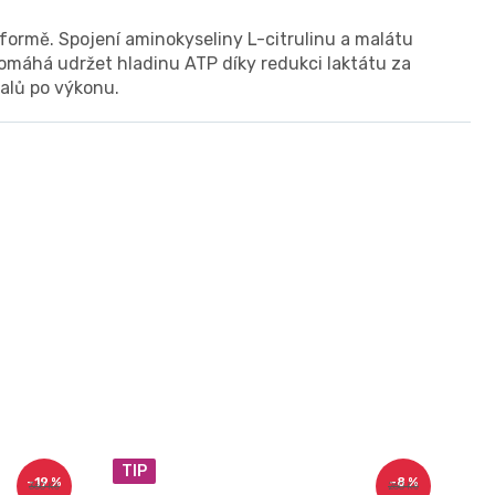
 formě. Spojení aminokyseliny L-citrulinu a malátu
 pomáhá udržet hladinu ATP díky redukci laktátu za
alů po výkonu.
TIP
–19 %
–8 %
360 Kč
260 Kč