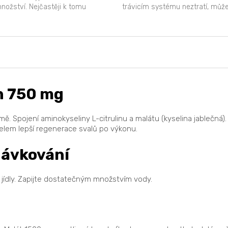
ožství. Nejčastěji k tomu
trávicím systému neztratí, mů
obí se...
konzumovat...
n 750 mg
rmě. Spojení aminokyseliny L-citrulinu a malátu (kyselina jablečná
čelem lepší regenerace svalů po výkonu.
ávkování
jídly. Zapijte dostatečným množstvím vody.