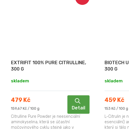
EXTRIFIT 100% PURE CITRULLINE,
BIOTECH U
300 G
300 G
skladem
skladem
479 Kč
459 Kč
Detail
Měrná
Měrná
159,67 Kč / 100 g
153 Kč / 100 g
cena:
cena:
Citrulline Pure Powder je neesenciální
L-Citrulin je
aminokyselina, která se účastní
esenciální) a
močovinového cyklu stejně jako v
který si těl