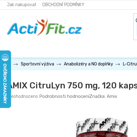
Přejít
Jak nakupovat
OBCHODNÍ PODMÍNKY
na
obsah
Sportovní výživa
Anabolizéry a NO doplňky
L-Citru
AMIX CitruLyn 750 mg, 120 kaps
Průměrné
Podrobnosti hodnocení
Značka:
Amix
Neohodnoceno
hodnocení
produktu
je
0,0
z
5