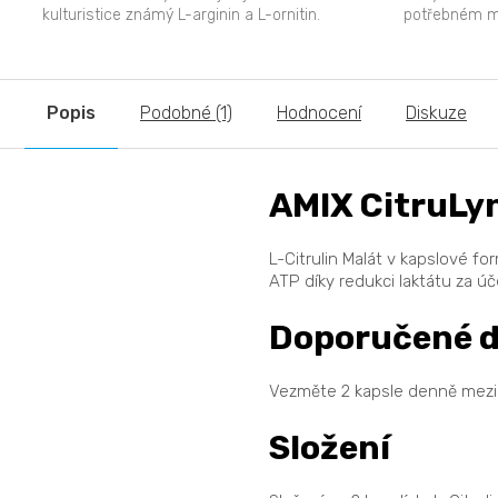
kulturistice známý L-arginin a L-ornitin.
potřebném mn
Citrulin je obsažen v některých...
dochází v obd
Popis
Podobné (1)
Hodnocení
Diskuze
AMIX CitruLy
L-Citrulin Malát v kapslové fo
ATP díky redukci laktátu za ú
Doporučené d
Vezměte 2 kapsle denně mezi 
Složení