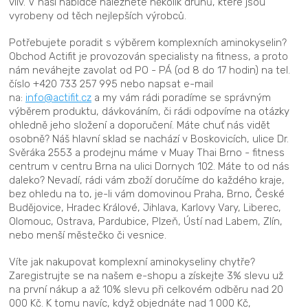
vliv. V naší nabídce naleznete několik druhů, které jsou
vyrobeny od těch nejlepších výrobců.
Potřebujete poradit s výběrem komplexních aminokyselin?
Obchod Actifit je provozován specialisty na fitness, a proto
nám neváhejte zavolat od PO - PÁ (od 8 do 17 hodin) na tel.
číslo +420 733 257 995 nebo napsat e-mail
na:
info@actifit.cz
a my vám rádi poradíme se správným
výběrem produktu, dávkováním, či rádi odpovíme na otázky
ohledně jeho složení a doporučení. Máte chuť nás vidět
osobně? Náš hlavní sklad se nachází v Boskovicích, ulice Dr.
Svěráka 2553 a prodejnu máme v Muay Thai Brno - fitness
centrum v centru Brna na ulici Dornych 102. Máte to od nás
daleko? Nevadí, rádi vám zboží doručíme do každého kraje,
bez ohledu na to, je-li vám domovinou Praha, Brno, České
Budějovice, Hradec Králové, Jihlava, Karlovy Vary, Liberec,
Olomouc, Ostrava, Pardubice, Plzeň, Ústí nad Labem, Zlín,
nebo menší městečko či vesnice.
Víte jak nakupovat komplexní aminokyseliny chytře?
Zaregistrujte se na našem e-shopu a získejte 3% slevu už
na první nákup a až 10% slevu při celkovém odběru nad 20
000 Kč. K tomu navíc, když objednáte nad 1 000 Kč,