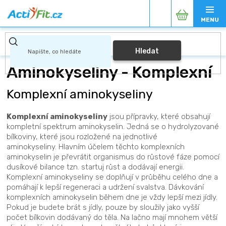
Přejít
Nákupní
na
obsah
košík
Hledat
Aminokyseliny - Komplexní
Komplexní aminokyseliny
Komplexní aminokyseliny
jsou přípravky, které obsahují
kompletní spektrum aminokyselin. Jedná se o hydrolyzované
bílkoviny, které jsou rozložené na jednotlivé
aminokyseliny. Hlavním účelem těchto komplexních
aminokyselin je převrátit organismus do růstové fáze pomocí
dusíkové bilance tzn. startuj růst a dodávají energii.
Komplexní aminokyseliny se doplňují v průběhu celého dne a
pomáhají k lepší regeneraci a udržení svalstva. Dávkování
komplexních aminokyselin během dne je vždy lepší mezi jídly.
Pokud je budete brát s jídly, pouze by sloužily jako vyšší
počet bílkovin dodávaný do těla. Na lačno mají mnohem větší