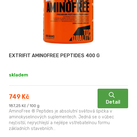
i
k
s
t
p
ů
r
o
d
u
EXTRIFIT AMINOFREE PEPTIDES 400 G
k
t
skladem
ů
749 Kč
Detail
Měrná
187,25 Kč / 100 g
cena:
AminoFree ® Peptides je absolutní světová špička v
aminokyselinových suplementech. Jedná se o vůbec
nejčistší, nejrychlejší a nejlépe vstřebatelnou formu
základních stavebních...