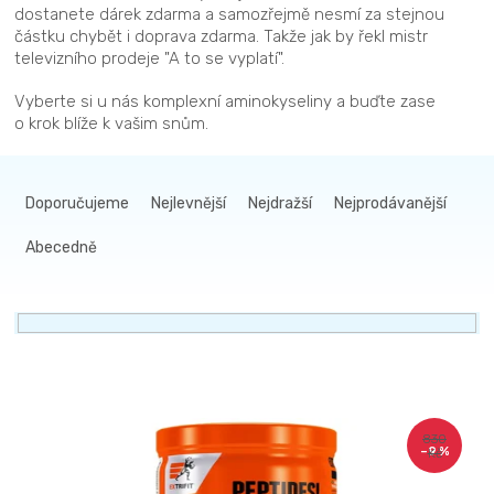
dostanete dárek zdarma a samozřejmě nesmí za stejnou
částku chybět i doprava zdarma. Takže jak by řekl mistr
televizního prodeje "A to se vyplatí".
Vyberte si u nás komplexní aminokyseliny a buďte zase
o krok blíže k vašim snům.
Ř
a
Doporučujeme
Nejlevnější
Nejdražší
Nejprodávanější
z
Abecedně
e
n
í
p
r
V
o
ý
d
830
–9 %
Kč
p
u