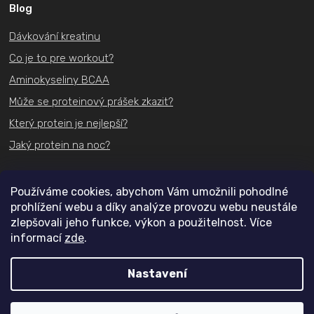
Blog
u
Dávkování kreatinu
Co je to pre workout?
Aminokyseliny BCAA
Může se proteinový prášek zkazit?
Který protein je nejlepší?
Jaký protein na noc?
Kontakt
Používáme cookies, abychom Vám umožnili pohodlné
prohlížení webu a díky analýze provozu webu neustále
+420
731 489 074
zlepšovali jeho funkce, výkon a použitelnost. Více
informací
zde
.
info@actifit.cz
Nastavení
Copyright 2026
Actifit.cz
. Všechna práva vyhrazena.