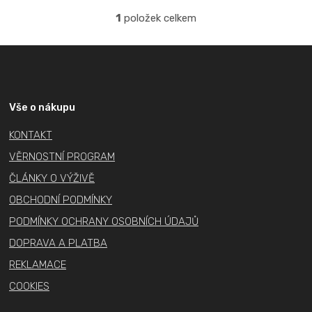
1
položek celkem
O
v
Z
l
á
á
p
d
a
a
Vše o nákupu
c
t
KONTAKT
í
í
p
VĚRNOSTNÍ PROGRAM
r
ČLÁNKY O VÝŽIVĚ
v
OBCHODNÍ PODMÍNKY
k
PODMÍNKY OCHRANY OSOBNÍCH ÚDAJŮ
y
v
DOPRAVA A PLATBA
ý
REKLAMACE
p
COOKIES
i
s