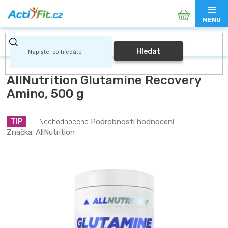
Přejít
Nákupní
na
obsah
košík
Hledat
AllNutrition Glutamine Recovery
Amino, 500 g
Průměrné
Podrobnosti hodnocení
TIP
Neohodnoceno
hodnocení
Značka:
AllNutrition
produktu
je
0,0
z
5
hvězdiček.