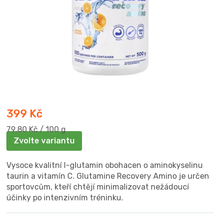
399 Kč
Měrná
79,80 Kč / 100 g
cena:
Zvolte variantu
Vysoce kvalitní l-glutamin obohacen o aminokyselinu
taurin a vitamín C. Glutamine Recovery Amino je určen
sportovcům, kteří chtějí minimalizovat nežádoucí
účinky po intenzivním tréninku.