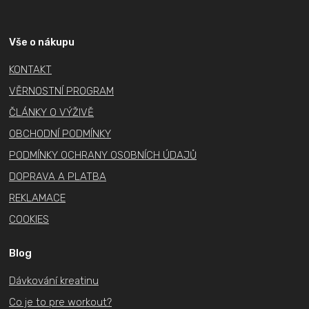
á
p
a
Vše o nákupu
t
KONTAKT
í
VĚRNOSTNÍ PROGRAM
ČLÁNKY O VÝŽIVĚ
OBCHODNÍ PODMÍNKY
PODMÍNKY OCHRANY OSOBNÍCH ÚDAJŮ
DOPRAVA A PLATBA
REKLAMACE
COOKIES
Blog
Dávkování kreatinu
Co je to pre workout?