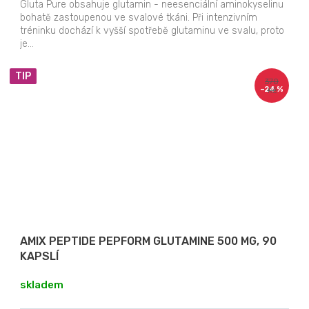
Gluta Pure obsahuje glutamin - neesenciální aminokyselinu
bohatě zastoupenou ve svalové tkáni. Při intenzivním
tréninku dochází k vyšší spotřebě glutaminu ve svalu, proto
je...
TIP
370
–24 %
Kč
AMIX PEPTIDE PEPFORM GLUTAMINE 500 MG, 90
KAPSLÍ
skladem