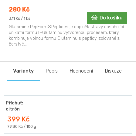
280 Kč
Do košíku
Měrná
3,11 Kč / 1 ks
cena:
Glutamine PepForm®Peptides je doplněk stravy obsahující
unikátní formu L-Glutaminu vytvořenou procesem, který
kombinuje volnou formu Glutaminu s peptidy izolované z
čerstvé...
Varianty
Popis
Hodnocení
Diskuze
Příchuť:
citrón
399 Kč
Měrná
79,80 Kč / 100 g
cena: