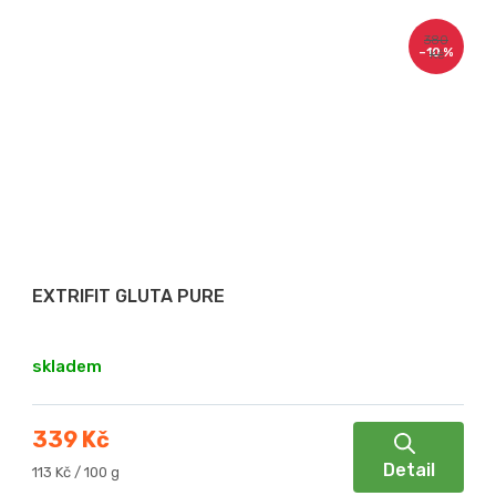
380
–10 %
Kč
EXTRIFIT GLUTA PURE
skladem
339 Kč
Detail
Měrná
113 Kč / 100 g
cena: